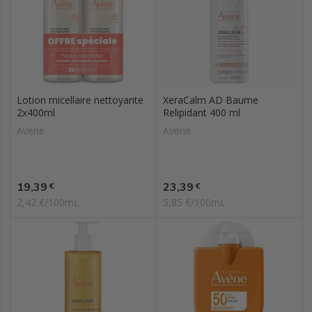
Lotion micellaire nettoyante
XeraCalm AD Baume
2x400ml
Relipidant 400 ml
Avene
Avene
Prix
Prix
19,39
23,39
€
€
2,42 €/100mL
5,85 €/100mL