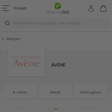
Produits
Marques
AVENE
A-oxitive
Akérat
Antirougeurs
Body
Cicalfate
Cleanance