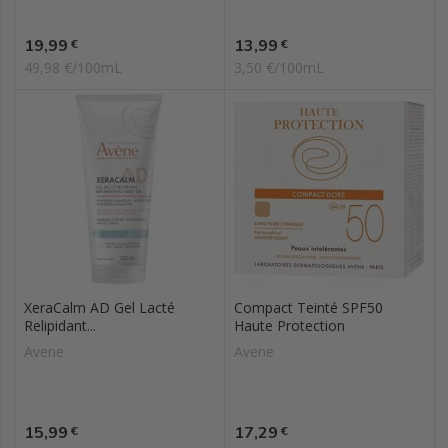
Prix
Prix
19,99
13,99
€
€
49,98 €/100mL
3,50 €/100mL
XeraCalm AD Gel Lacté
Compact Teinté SPF50
Relipidant...
Haute Protection
Avene
Avene
Prix
Prix
15,99
17,29
€
€