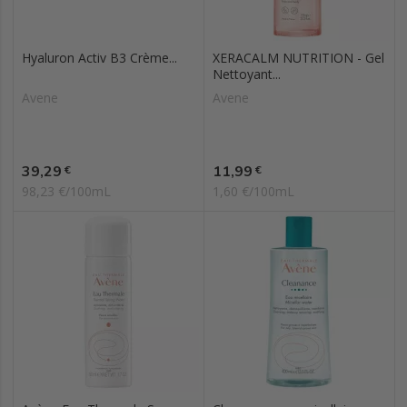
Hyaluron Activ B3 Crème...
XERACALM NUTRITION - Gel
Nettoyant...
Avene
Avene
Prix
Prix
39,29
11,99
€
€
98,23 €/100mL
1,60 €/100mL