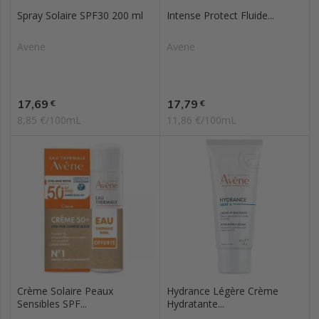
Spray Solaire SPF30 200 ml
Intense Protect Fluide...
Avene
Avene
Prix
Prix
17,69
17,79
€
€
8,85 €/100mL
11,86 €/100mL
Crème Solaire Peaux
Hydrance Légère Crème
Sensibles SPF...
Hydratante...