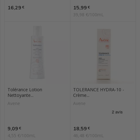
Prix
Prix
16,29
15,99
€
€
39,98 €/100mL
Tolérance Lotion
TOLERANCE HYDRA-10 -
Nettoyante...
Crème...
Avene
Avene
Prix
Prix
9,09
18,59
€
€
4,55 €/100mL
46,48 €/100mL