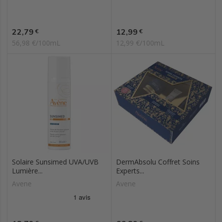
Prix
Prix
22,79
12,99
€
€
56,98 €/100mL
12,99 €/100mL
Solaire Sunsimed UVA/UVB
DermAbsolu Coffret Soins
Lumière...
Experts...
Avene
Avene