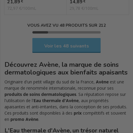
Prix
Prix
21,89
14,89
€
€
72,97 €/100mL
29,78 €/100mL
VOUS AVEZ VU 48 PRODUITS SUR 212
Voir les 48 suivants
Découvrez
Avène
, la marque de soins
dermatologiques aux bienfaits apaisants
Originaire d'un petit village du sud de la France,
Avène
est une
marque de renommée internationale, reconnue pour ses
produits de soins dermatologiques
. Sa réputation repose sur
l'utilisation de l'
Eau thermale d'Avène
, aux propriétés
apaisantes et anti-irritantes, dans la conception de ses produits.
Ces produits sont disponibles à des
prix
compétitifs et souvent
en
promo Avène
.
L'
Eau thermale d'Avène
, un trésor naturel