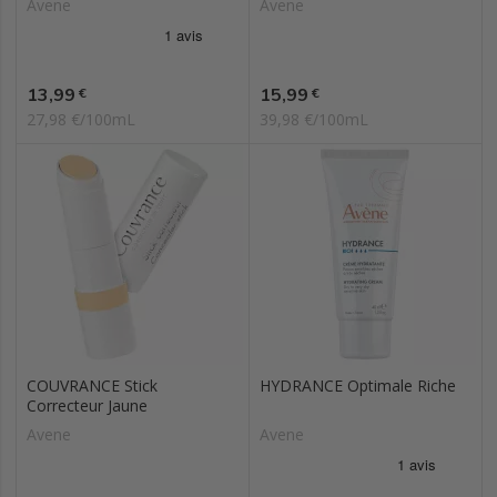
Avene
Avene
Prix
Prix
13,99
15,99
€
€
27,98 €/100mL
39,98 €/100mL
COUVRANCE Stick
HYDRANCE Optimale Riche
Correcteur Jaune
Avene
Avene