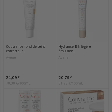
Couvrance fond de teint
Hydrance BB-légère
correcteur...
émulsion...
Avene
Avene
Prix
Prix
21,09
20,79
€
€
70,30 €/100mL
51,98 €/100mL