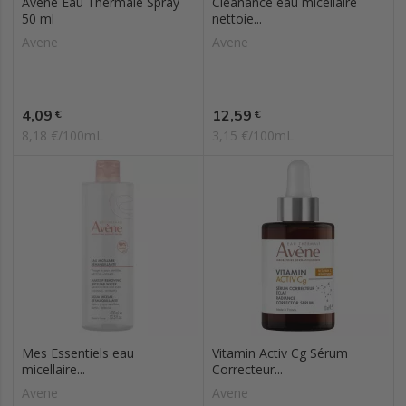
Avène Eau Thermale Spray
Cleanance eau micellaire
50 ml
nettoie...
Avene
Avene
Prix
Prix
4,09
12,59
€
€
8,18 €/100mL
3,15 €/100mL
Mes Essentiels eau
Vitamin Activ Cg Sérum
micellaire...
Correcteur...
Avene
Avene