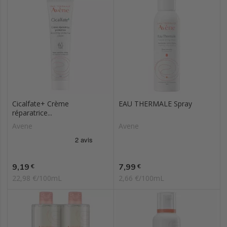
Cicalfate+ Crème
EAU THERMALE Spray
réparatrice...
Avene
Avene
Prix
Prix
9,19
7,99
€
€
22,98 €/100mL
2,66 €/100mL