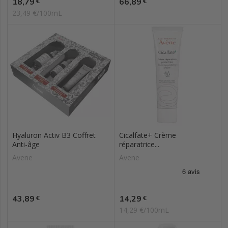
Prix
Prix
18,79
66,89
€
€
23,49 €/100mL
Hyaluron Activ B3 Coffret
Cicalfate+ Crème
Anti-âge
réparatrice...
Avene
Avene
Prix
Prix
43,89
14,29
€
€
14,29 €/100mL