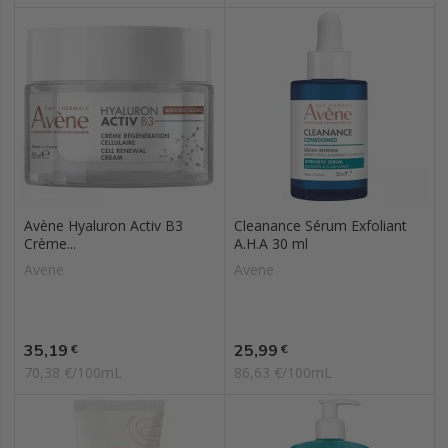
Avène Hyaluron Activ B3
Cleanance Sérum Exfoliant
Crème...
A.H.A 30 ml
Avene
Avene
Prix
Prix
35,19
25,99
€
€
70,38 €/100mL
86,63 €/100mL