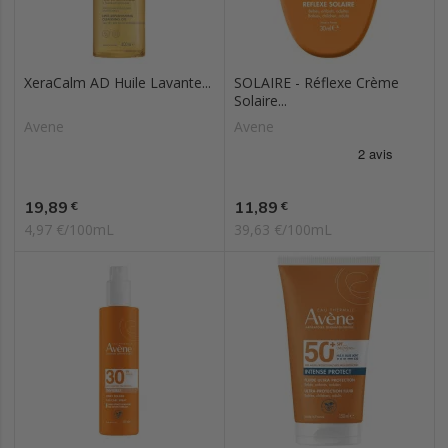
XeraCalm AD Huile Lavante...
SOLAIRE - Réflexe Crème
Solaire...
Avene
Avene
Prix
Prix
19,89
11,89
€
€
4,97 €/100mL
39,63 €/100mL