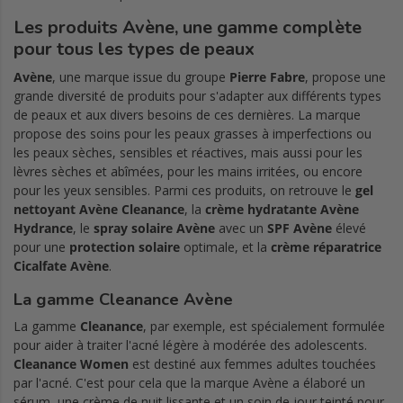
Les
produits Avène
, une gamme complète
pour tous les types de peaux
Avène
, une marque issue du groupe
Pierre Fabre
, propose une
grande diversité de produits pour s'adapter aux différents types
de peaux et aux divers besoins de ces dernières. La marque
propose des soins pour les peaux grasses à imperfections ou
les peaux sèches, sensibles et réactives, mais aussi pour les
lèvres sèches et abîmées, pour les mains irritées, ou encore
pour les yeux sensibles. Parmi ces produits, on retrouve le
gel
nettoyant Avène Cleanance
, la
crème hydratante Avène
Hydrance
, le
spray solaire Avène
avec un
SPF Avène
élevé
pour une
protection solaire
optimale, et la
crème réparatrice
Cicalfate Avène
.
La gamme
Cleanance Avène
La gamme
Cleanance
, par exemple, est spécialement formulée
pour aider à traiter l'acné légère à modérée des adolescents.
Cleanance Women
est destiné aux femmes adultes touchées
par l'acné. C'est pour cela que la marque Avène a élaboré un
sérum, une crème de nuit lissante et un soin de jour teinté pour