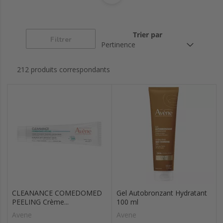
Cold cream
Couvrance
D-pigment
Trier par
Filtrer
Denséal
Dermabsolu
Démaquillants
212 produits correspondants
Eau thermale
Homme
Hydrance
Les essentiels
Peaux intolérantes
Physiolift
Pédiatril
Soins solaires
Soins spécifiques
Tolérance
Soins yeux
Trixera nutrition
extrême
CLEANANCE COMEDOMED
Gel Autobronzant Hydratant
PEELING Crème...
100 ml
Xeracalm ad
Activ cg
Avene
Avene