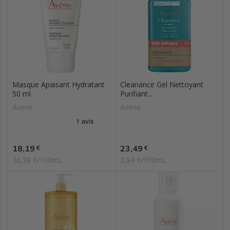
Masque Apaisant Hydratant
Cleanance Gel Nettoyant
50 ml
Purifiant...
Avene
Avene
Prix
Prix
18,19
23,49
€
€
36,38 €/100mL
2,94 €/100mL