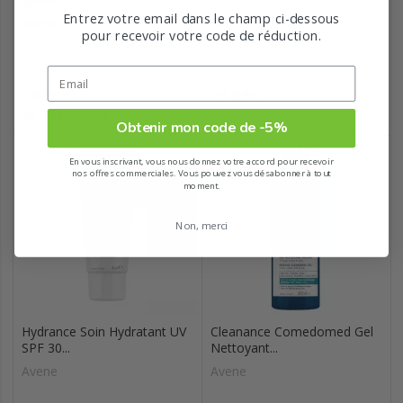
Entrez votre email dans le champ ci-dessous
Avene
Avene
pour recevoir votre code de réduction.
Prix
Prix
19,89
20,99
€
€
49,73 €/100mL
52,48 €/100mL
Obtenir mon code de -5%
En vous inscrivant, vous nous donnez votre accord pour recevoir
nos offres commerciales. Vous pouvez vous désabonner à tout
moment.
Non, merci
Hydrance Soin Hydratant UV
Cleanance Comedomed Gel
SPF 30...
Nettoyant...
Avene
Avene