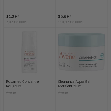
Prix
Prix
11,29
35,69
€
€
2,82 €/100mL
118,97 €/100mL
Rosamed Concentré
Cleanance Aqua-Gel
Rougeurs...
Matifiant 50 ml
Avene
Avene