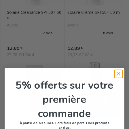
Solaire Cleanance SPF50+ 50
Solaire Crème SPF50+ 50 ml
ml
Avene
Avene
Prix
Prix
12,89
12,89
€
€
25,78 €/100mL
25,78 €/100mL
5% offerts
sur votre
première
commande
à partir de 69 euros. Hors frais de port. Hors produits
Tolérance Control baume
Solaire Fluide Teinté Anti...
exclus.
apaisant...