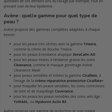
quotidien de ces derniers lors du rasage par exemple, tout en
prenant soin de leur épiderme.
Avène
: quelle gamme pour quel type de
peau ?
Avène propose des gammes complètes adaptées à chaque
besoin :
pour les peaux très sèches avec la gamme
Trixera
,
comme la crème de douche Trixera
pour les peaux à tendance atopique
XeraCalm AD
pour les peaux mixtes à tendance grasse les soins
Cleanance
, comme le masque gommage Avène
Cleanance Mask
pour peaux sensibles et irritées la gamme
Cicalfate
, à
l'image de la
crème réparatrice protectrice Cicalfate+
pour maquiller les peaux sensibles, les soins correcteurs
de teint et de maquillage
Couvrance
pour les peaux les peaux sensibles des soins anti-âge :
YsthéAL
, ou
Hyaluron Activ B3
.
Avène propose une gamme de protection et soin solaire