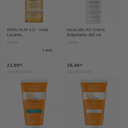
XERACALM A.D - Huile
XeraCalm AD Crème
Lavante...
Relipidante 400 ml
Avene
Avene
Prix
Prix
21,99
26,49
€
€
2,93 €/100mL
6,62 €/100mL