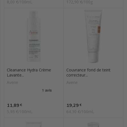
8,00 €/100mL
172,90 €/100g
Cleanance Hydra Crème
Couvrance fond de teint
Lavante...
correcteur...
Avene
Avene
Prix
Prix
11,89
19,29
€
€
5,95 €/100mL
64,30 €/100mL