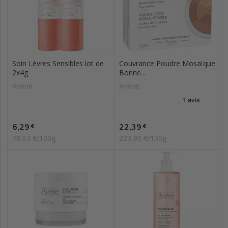
Soin Lèvres Sensibles lot de
Couvrance Poudre Mosaïque
2x4g
Bonne...
Avene
Avene
Prix
Prix
6,29
22,39
€
€
78,63 €/100g
223,90 €/100g