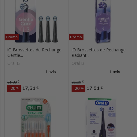
Promo
Promo
iO Brossettes de Rechange
iO Brossettes de Rechange
Gentle...
Radiant...
Oral B
Oral B
Prix de base
21,89
€
Prix de base
21,89
€
Prix
Prix
17,51
17,51
€
€
-20
%
-20
%