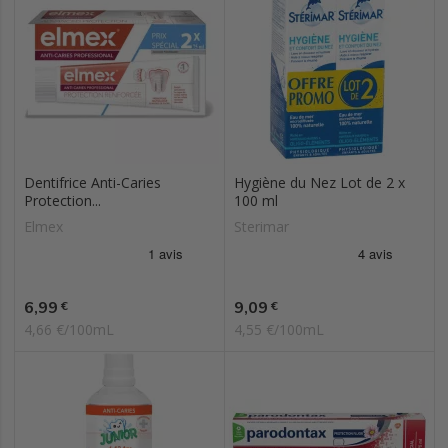
Dentifrice Anti-Caries
Hygiène du Nez Lot de 2 x
Protection...
100 ml
Elmex
Sterimar
Prix
Prix
6,99
9,09
€
€
4,66 €/100mL
4,55 €/100mL