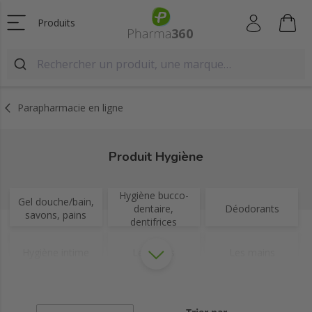
Produits
Parapharmacie en ligne
Produit Hygiène
Hygiène bucco-
Gel douche/bain,
dentaire,
Déodorants
savons, pains
dentifrices
Hygiène intime
Les pieds
Les mains
Le nez
Les oreilles
Les yeux