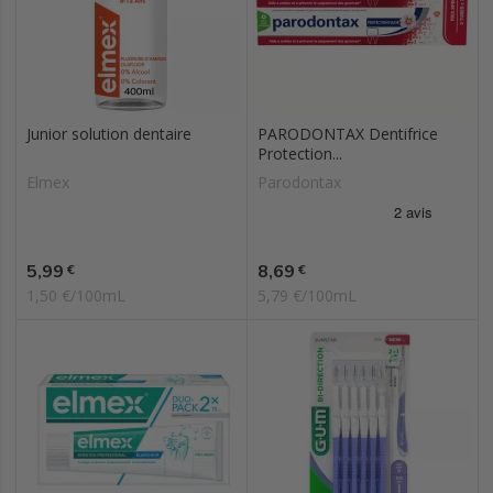
Junior solution dentaire
PARODONTAX Dentifrice
Protection...
Elmex
Parodontax
Prix
Prix
5,99
8,69
€
€
1,50 €/100mL
5,79 €/100mL