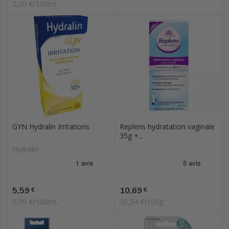
2,20 €/100mL
GYN Hydralin Irritations
Replens hydratation vaginale
35g +...
Hydralin
Prix
Prix
5,59
10,69
€
€
5,59 €/100mL
30,54 €/100g