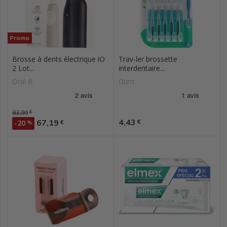
Promo
Brosse à dents électrique iO
Trav-ler brossette
2 Lot...
interdentaire...
Oral B
Gum
Prix de base
83,99
€
Prix
Prix
4,43
67,19
€
€
-20
%