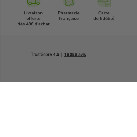
Livraison
Pharmacie
Carte
offerte
Française
de fidélité
dès 49€ d'achat
Pharmacie Française
34 Place de la République,
50500 Carentan
Envoyer un message