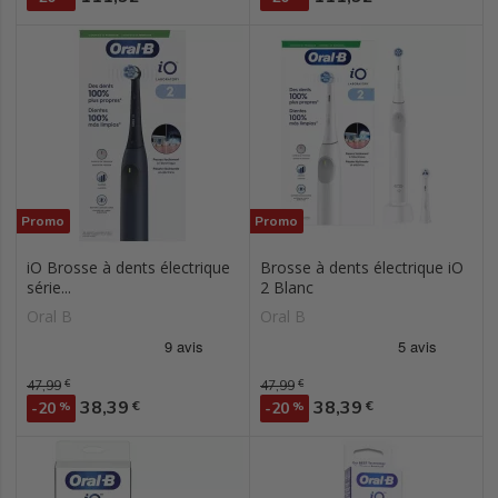
Promo
Promo
iO Brosse à dents électrique
Brosse à dents électrique iO
série...
2 Blanc
Oral B
Oral B
Prix de base
47,99
€
Prix de base
47,99
€
Prix
Prix
38,39
38,39
€
€
-20
%
-20
%