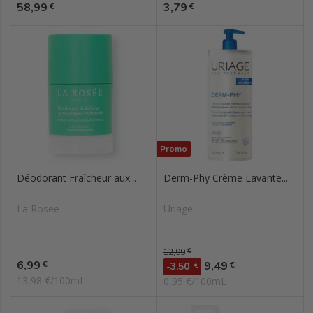
Prix
Prix
58,99
3,79
€
€
Promo
Déodorant Fraîcheur aux...
Derm-Phy Crème Lavante...
La Rosee
Uriage
Prix de base
12,99
€
Prix
6,99
Prix
€
9,49
€
-3,50
€
13,98 €/100mL
0,95 €/100mL