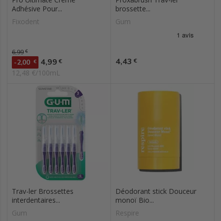
Adhésive Pour...
brossette...
Fixodent
Gum
Prix de base
6,99
€
Prix
Prix
4,43
4,99
€
€
-2,00
€
12,48 €/100mL
Trav-ler Brossettes
Déodorant stick Douceur
interdentaires...
monoï Bio...
Gum
Respire