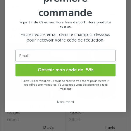
Uriage
Svr
commande
à partir de 69 euros. Hors frais de port. Hors produits
exclus.
Prix
Prix
9,99
11,99
€
€
Entrez votre email dans le champ ci-dessous
1,00 €/100mL
1,20 €/100mL
pour recevoir votre code de réduction.
Obtenir mon code de -5%
En vous inscrivant, vous nous donnez votre accord pour recevoir
nos offres commerciales. Vous pouvez vous désabonner à tout
moment.
Non, merci
Marimer Eau de Mer Hygiène
MARIMER Spray Hygiène
Nasale
Nasale...
Gilbert
Gilbert