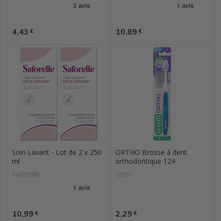
Prix
Prix
4,43
10,89
€
€
Soin Lavant - Lot de 2 x 250
ORTHO Brosse à dent
ml
orthodontique 124
Saforelle
Gum
Prix
Prix
10,99
2,29
€
€