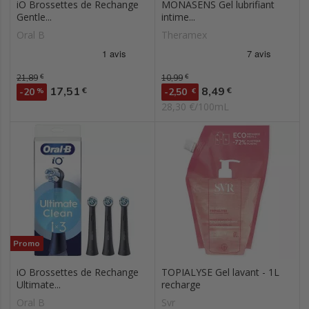
iO Brossettes de Rechange
MONASENS Gel lubrifiant
Gentle...
intime...
Oral B
Theramex
Prix de base
21,89
€
Prix de base
10,99
€
Prix
Prix
17,51
8,49
€
€
-20
%
-2,50
€
28,30 €/100mL
Promo
iO Brossettes de Rechange
TOPIALYSE Gel lavant - 1L
Ultimate...
recharge
Oral B
Svr