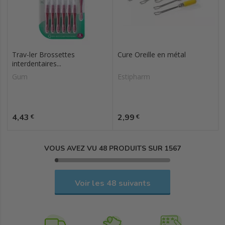
Trav-ler Brossettes
Cure Oreille en métal
interdentaires...
Gum
Estipharm
Prix
Prix
4,43
2,99
€
€
VOUS AVEZ VU 48 PRODUITS SUR 1567
Voir les 48 suivants