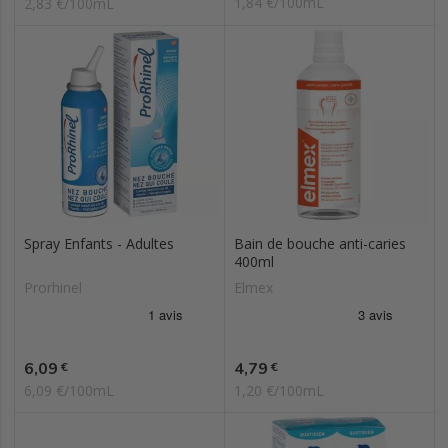
1,84 €/100mL
2,83 €/100mL
Spray Enfants - Adultes
Bain de bouche anti-caries
400ml
Prorhinel
Elmex
Prix
Prix
6,09
4,79
€
€
6,09 €/100mL
1,20 €/100mL