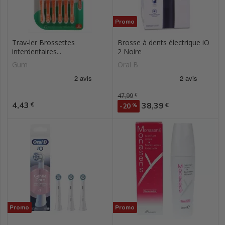
Promo
Trav-ler Brossettes
Brosse à dents électrique iO
interdentaires...
2 Noire
Gum
Oral B
Prix de base
47,99
€
Prix
4,43
Prix
€
38,39
€
-20
%
Promo
Promo