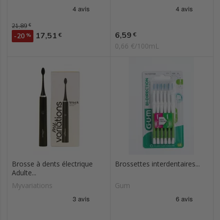
Prix de base
21,89
€
Prix
Prix
6,59
17,51
€
€
-20
%
0,66 €/100mL
Brosse à dents électrique
Brossettes interdentaires...
Adulte...
Myvariations
Gum