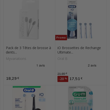
Promo
Pack de 3 Têtes de brosse à
iO Brossettes de Rechange
dents...
Ultimate...
Myvariations
Oral B
Prix de base
21,89
€
Prix
18,29
Prix
€
17,51
€
-20
%