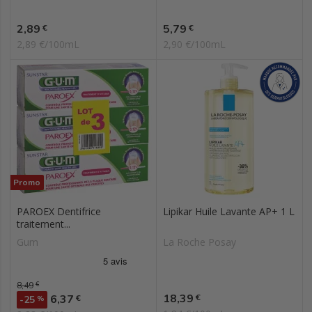
Prix
Prix
2,89
5,79
€
€
2,89 €/100mL
2,90 €/100mL
Promo
PAROEX Dentifrice
Lipikar Huile Lavante AP+ 1 L
traitement...
Gum
La Roche Posay
Prix de base
8,49
€
Prix
Prix
18,39
6,37
€
€
-25
%