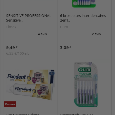
SENSITIVE PROFESSIONAL
6 brossettes inter-dentaires
Sensitive...
2en1...
Elmex
Gum
Prix
Prix
9,49
3,09
€
€
6,33 €/100mL
Promo
Pro Ultimate Crème
Proxabrush Trav-ler