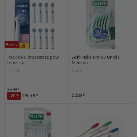
Promo
Pack de 8 brossettes pour
Soft-Picks Pro 60 Unités
brosse à...
Medium
Oral B
Gum
Prix de base
36,99
€
Prix
Prix
5,59
29,59
€
€
-20
%