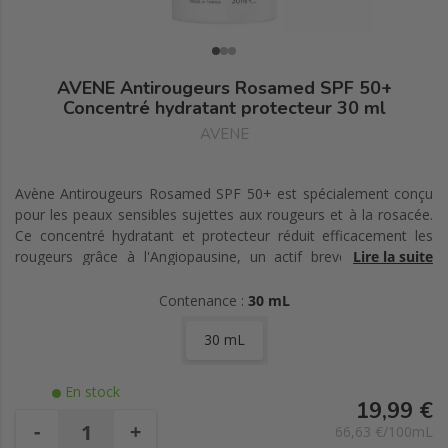
AVENE Antirougeurs Rosamed SPF 50+
Concentré hydratant protecteur 30 ml
AVENE
Avène Antirougeurs Rosamed SPF 50+ est spécialement conçu
pour les peaux sensibles sujettes aux rougeurs et à la rosacée.
Ce concentré hydratant et protecteur réduit efficacement les
rougeurs grâce à l'Angiopausine, un actif breveté dérivé du
Lire la suite
chardon-marie. L'eau thermale d'Avène et la glycérine apaisent
et hydratent intensément la peau pendant 24 heures, diminuant
Contenance :
30 mL
ainsi la sensation de brûlure jusqu'à 90%. Sa formule intègre
30 mL
Triasorb, un filtre solaire à spectre ultra large, offrant une
protection optimale contre les UVB, UVA et la lumière bleue.
Avec sa texture légère et non grasse, ce soin convient à tous les
En stock
types de peaux et peut être utilisé comme base de maquillage.
19,99 €
Testé cliniquement, il divise par deux la fréquence des rougeurs
-
+
66,63 €/100mL
en seulement 14 jours. Ce produit est vegan, non parfumé et