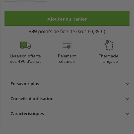
développé en collaboration avec des dermatologues,
garantissant une tolérance optimale. Conditionné en flacon
pompe de 30 ml, il est pratique et hygiénique à utiliser.
Ajouter au panier
+39
points de fidélité (soit +0,39 €)
Livraison offerte
Paiement
Pharmacie
dès 49€ d'achat
sécurisé
Française
En savoir plus
Conseils d'utilisation
Caractéristiques