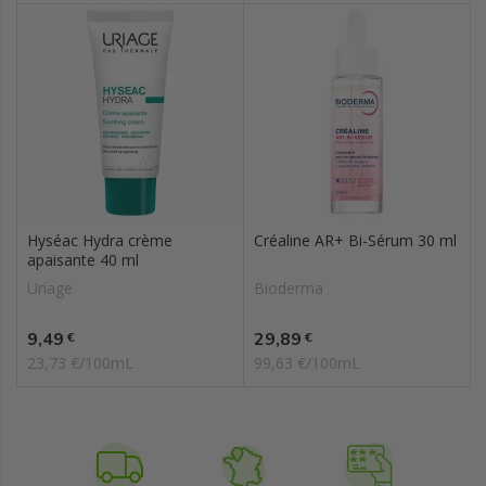
Hyséac Hydra crème
Créaline AR+ Bi-Sérum 30 ml
apaisante 40 ml
Uriage
Bioderma
Prix
Prix
9,49
29,89
€
€
23,73 €/100mL
99,63 €/100mL