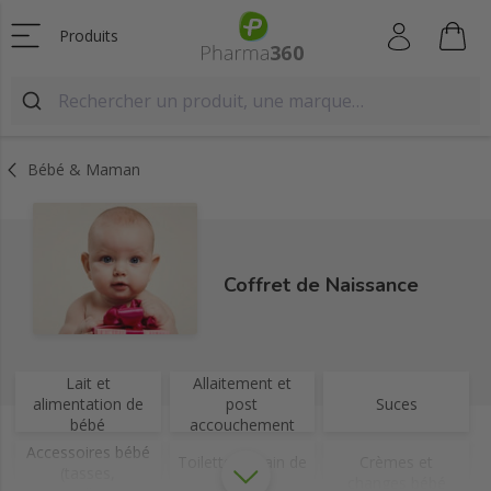
Produits
Bébé & Maman
Coffret de Naissance
Lait et
Allaitement et
alimentation de
post
Suces
bébé
accouchement
Accessoires bébé
Toilette et bain de
Crèmes et
(tasses,
bébé
changes bébé