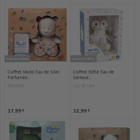
Indisponible
Indisponible
Coffret Musti Eau de Soin
Coffret Bébé Eau de
Parfumée...
Senteur...
Mustela
Luc Et Lea
Prix
Prix
17,99
12,99
€
€