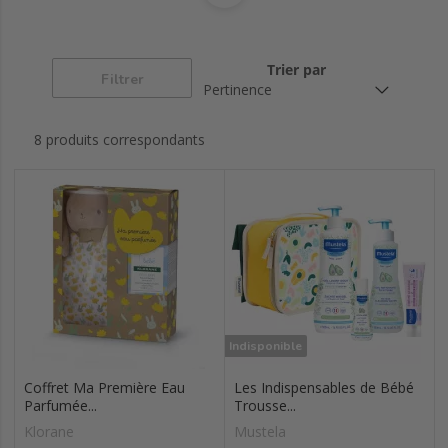
goupillons..)
Tétines
Future maman
Coliques de bébé
Trier par
Filtrer
Bouillottes
Coffrets pour bébé
Soins pour bébé
8 produits correspondants
Poussées de
Hygiène de bébé
Thermomètres
dents bébé
Baby days
Biberons
Indisponible
Coffret Ma Première Eau
Les Indispensables de Bébé
Parfumée...
Trousse...
Klorane
Mustela