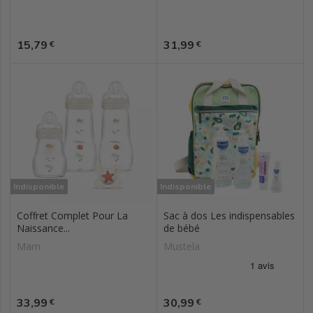
Prix
Prix
15,79
31,99
€
€
Indisponible
Indisponible
Coffret Complet Pour La
Sac à dos Les indispensables
Naissance...
de bébé
Mam
Mustela
Prix
Prix
33,99
30,99
€
€