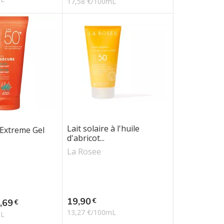
17,58 €/100mL
Lait solaire à l'huile
Extreme Gel
d'abricot...
La Rosee
e
Prix
19,90
€
x
,69
€
13,27 €/100mL
mL