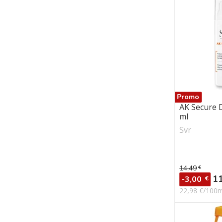
Promo
AK Secure 
ml
Svr
14,49
€
Prix de ba
Pr
1
-3,00
€
22,98 €/100