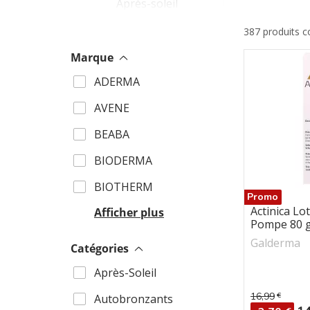
Après-soleil
387 produits 
Marque
CAUDA
ADERMA
CERAV
AVENE
EUCER
BEABA
GALDE
BIODERMA
GARAN
BIOTHERM
Promo
Actinica Lo
Afficher plus
Pompe 80 
Galderma
Catégories
Prépara
Après-Soleil
16,99
€
Prix de ba
Autobronzants
Pr