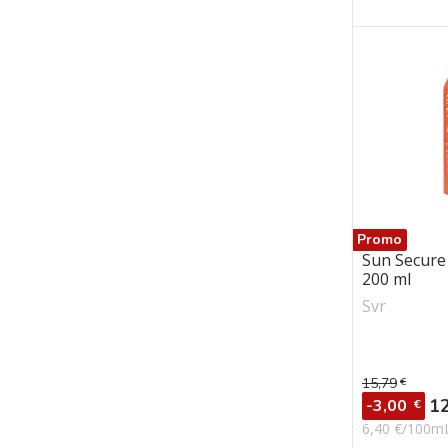
Promo
Sun Secure
200 ml
Svr
15,79
€
Prix de ba
Pr
1
-3,00
€
6,40 €/100m