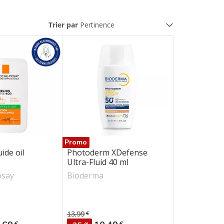
Trier par
NUXE
OENOBIOL
SVR
URIAGE
VICHY
Promo
uide oil
Photoderm XDefense
Ultra-Fluid 40 ml
osay
Bioderma
13,99
€
e
Prix de base
x
Prix