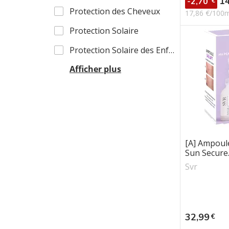
1
-2,70
€
Protection des Cheveux
17,86 €/100
Protection Solaire
Protection Solaire des Enfants
Afficher plus
[A] Ampoule
Sun Secure..
Svr
Prix
32,99
€