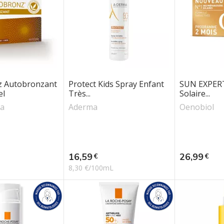
z Autobronzant
Protect Kids Spray Enfant
SUN EXPERT
el
Très...
Solaire...
a
Aderma
Oenobiol
Prix
Prix
16,59
26,99
€
€
8,30 €/100mL