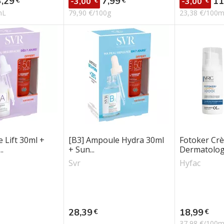
4,29
7,99
11
€
€
-3,00
-3,00
€
€
mL
79,90 €/100g
23,38 €/100
 Lift 30ml +
[B3] Ampoule Hydra 30ml
Fotoker Cr
.
+ Sun...
Dermatolog
Svr
Hyfac
Prix
Prix
28,39
18,99
€
€
37,98 €/100