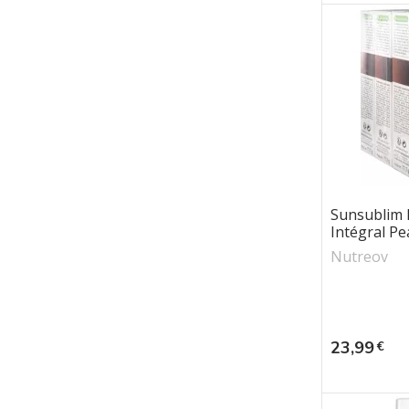
Sunsublim
Intégral Pea
Nutreov
Prix
23,99
€