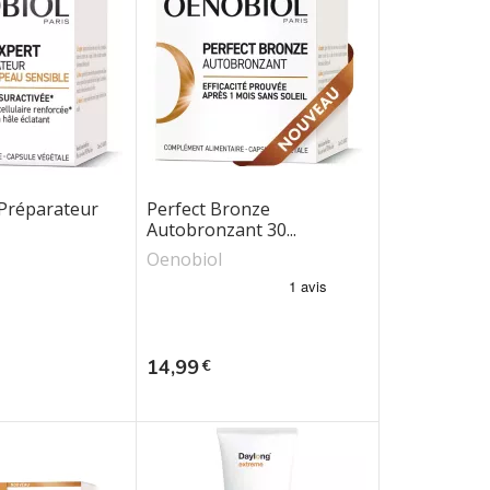
 Préparateur
Perfect Bronze
Autobronzant 30...
Oenobiol
Prix
14,99
€