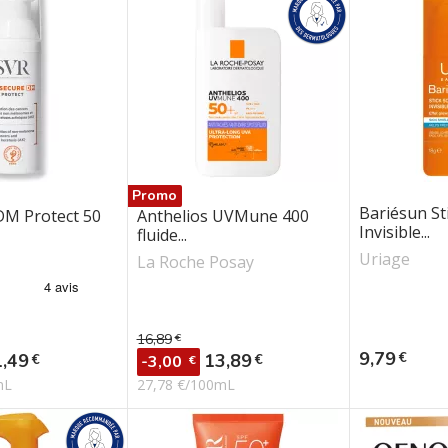
Promo
Bariésun Sti
DM Protect 50
Anthelios UVMune 400
Invisible...
fluide...
Uriage
La Roche Posay
16,89
€
se
Prix de base
Prix
9,79
€
ix
Prix
1,49
13,89
€
€
-3,00
€
mL
27,78 €/100mL