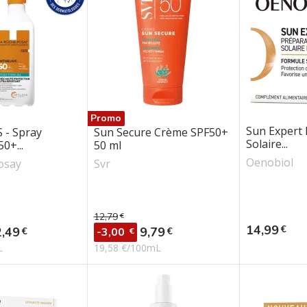
Promo
Sun Expert
 - Spray
Sun Secure Crème SPF50+
Solaire...
0+...
50 ml
Oenobiol
osay
Svr
12,79
€
se
Prix de base
Prix
14,99
€
ix
Prix
2,49
9,79
€
€
-3,00
€
L
19,58 €/100mL