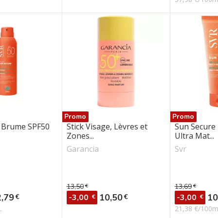
Promo
Promo
 Brume SPF50
Stick Visage, Lèvres et
Sun Secure 
Zones...
Ultra Mat...
Garancia
Svr
13,50
€
13,69
€
se
Prix de base
Prix de bas
ix
Prix
Pri
2,79
10,50
10
€
€
-3,00
-3,00
€
€
L
21,38 €/100