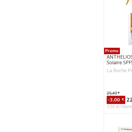
Promo
ANTHELIOS
Solaire SPF5
La Roche P
25,49
€
Prix de ba
Pr
2
-3,00
€
7,50 €/100m