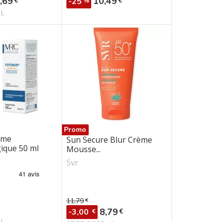
,69
10,49
€
€
-25
%
mL
Promo
ème
Sun Secure Blur Crème
ique 50 ml
Mousse...
Svr
11,79
€
Prix de base
Prix
8,79
€
-3,00
€
mL