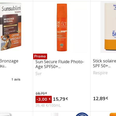
Promo
 Bronzage
Stick solair
Sun Secure Fluide Photo-
u...
SPF 50+...
Age SPF50+...
Respire
Svr
18,79
€
Prix de base
Prix
12,89
€
Prix
15,79
€
-3,00
€
39,48 €/100mL