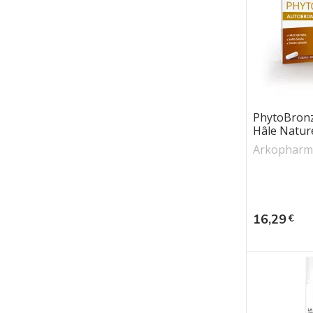
PhytoBron
Hâle Natur
Arkopharm
Prix
16,29
€