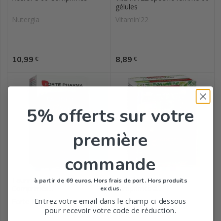
gélules
Nutergia
Vitamin'22
Prix
Prix
10,99
8,89
€
€
5% offerts
sur votre
première
commande
Taurine Power 30
Acérola 1000 Bio 24
à partir de 69 euros. Hors frais de port. Hors produits
Comprimés...
comprimés à...
exclus.
Entrez votre email dans le champ ci-dessous
Forte Pharma
Super Diet
pour recevoir votre code de réduction.