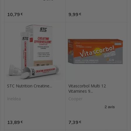
Prix
Prix
10,79
9,99
€
€
STC Nutrition Creatine...
Vitascorbol Multi 12
Vitamines 9...
Ineldea
Cooper
Prix
Prix
13,89
7,39
€
€