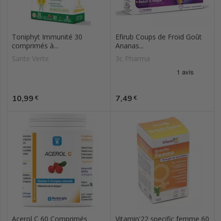
Toniphyt Immunité 30
Efirub Coups de Froid Goût
comprimés à...
Ananas...
Sante Verte
3c Pharma
Prix
Prix
10,99
7,49
€
€
Acerol C 60 Comprimés
Vitamin'22 specific femme 60