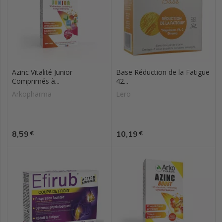
Azinc Vitalité Junior
Base Réduction de la Fatigue
Comprimés à...
42...
Arkopharma
Lero
Prix
Prix
8,59
10,19
€
€