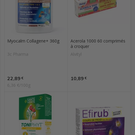
Myocalm Collagene+ 360g
Acerola 1000 60 comprimés
à croquer
3c Pharma
Alvityl
Prix
Prix
22,89
10,89
€
€
6,36 €/100g