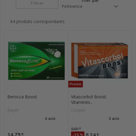
Trier par
Filtrer
64 produits correspondants
Promo
Berocca Boost
Vitascorbol Boost
Vitamines...
Bayer
Cooper
Prix de base
9,69
€
Prix
14,79
Prix
€
8,24
€
-15
%