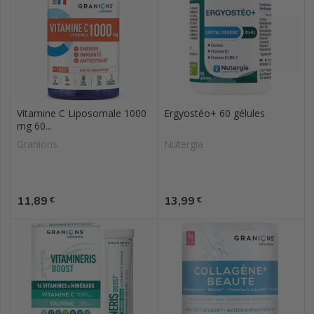
Vitamine C Liposomale 1000
Ergyostéo+ 60 gélules
mg 60...
Granions
Nutergia
Prix
Prix
11,89
13,99
€
€