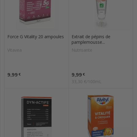
Force G Vitality 20 ampoules
Extrait de pépins de
pamplemousse...
Vitavea
Nutrisante
Prix
Prix
9,99
9,99
€
€
33,30 €/100mL