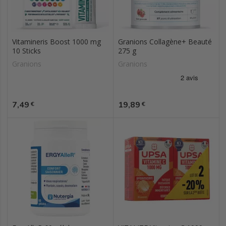
Vitamineris Boost 1000 mg
Granions Collagène+ Beauté
10 Sticks
275 g
Granions
Granions
Prix
Prix
7,49
19,89
€
€