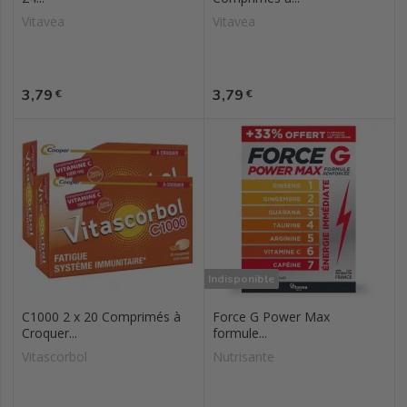
Vitavea
Vitavea
Prix
Prix
3,79
3,79
€
€
Indisponible
C1000 2 x 20 Comprimés à
Force G Power Max
Croquer...
formule...
Vitascorbol
Nutrisante