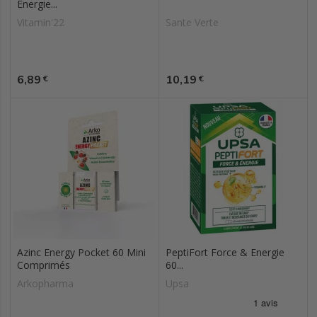
Energie...
Vitamin'22
Sante Verte
Prix
Prix
6,89
10,19
€
€
Azinc Energy Pocket 60 Mini
PeptiFort Force & Energie
Comprimés
60...
Arkopharma
Upsa