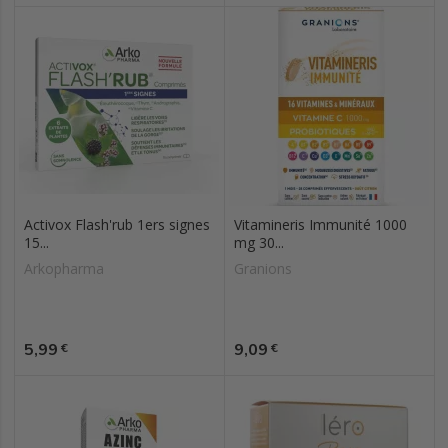
Activox Flash'rub 1ers signes
Vitamineris Immunité 1000
15...
mg 30...
Arkopharma
Granions
Prix
Prix
5,99
9,09
€
€