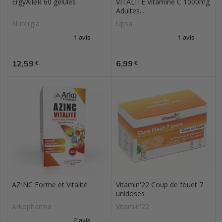
ErgyAlleR 60 gélules
VITALITE Vitamine C 1000mg
Adultes...
Nutergia
Upsa
Prix
Prix
12,59
6,99
€
€
AZINC Forme et Vitalité
Vitamin'22 Coup de fouet 7
unidoses
Arkopharma
Vitamin'22