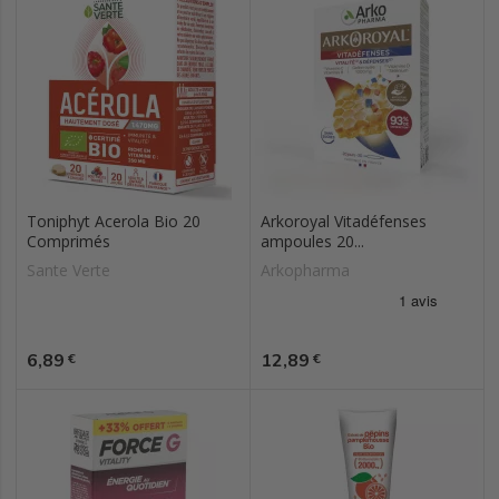
Toniphyt Acerola Bio 20
Arkoroyal Vitadéfenses
Comprimés
ampoules 20...
Sante Verte
Arkopharma
Prix
Prix
6,89
12,89
€
€