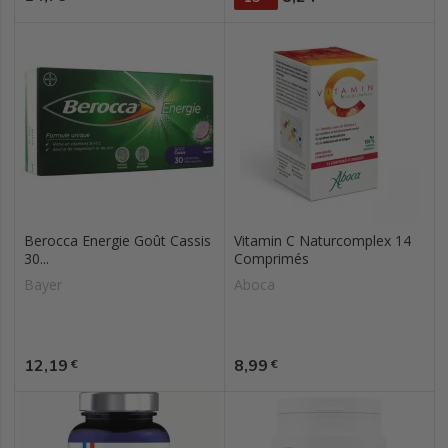
Berocca Energie Goût Cassis
Vitamin C Naturcomplex 14
30...
Comprimés
Bayer
Aboca
Prix
Prix
12,19
8,99
€
€