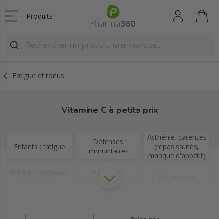
Produits
Fatigue et tonus
Vitamine C à petits prix
Asthénie, carences
Défenses
Enfants : fatigue
(repas sautés,
immunitaires
manque d'appétit)
Fatigue psychique,
Puissance,
Magnesium
mémoire…
énergie, libido
Gelée royale