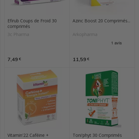
Efirub Coups de Froid 30
Azinc Boost 20 Comprimés...
comprimés
3c Pharma
Arkopharma
Prix
Prix
7,49
11,59
€
€
Vitamin'22 Caféine +
Toni'phyt 30 Comprimés