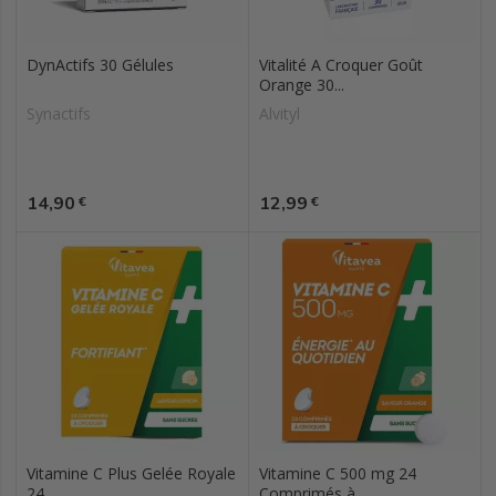
DynActifs 30 Gélules
Vitalité A Croquer Goût
Orange 30...
Synactifs
Alvityl
Prix
Prix
14,90
12,99
€
€
Vitamine C Plus Gelée Royale
Vitamine C 500 mg 24
24...
Comprimés à...