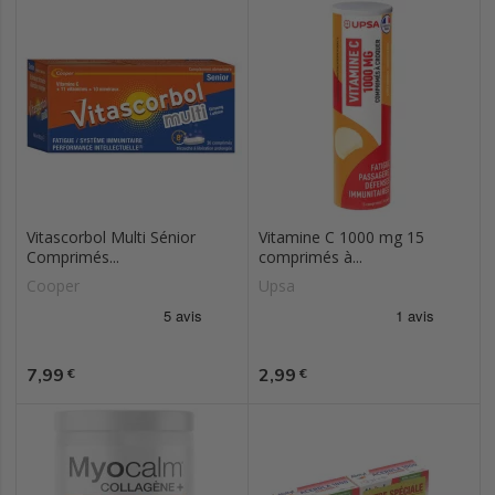
Vitascorbol Multi Sénior
Vitamine C 1000 mg 15
Comprimés...
comprimés à...
Cooper
Upsa
Prix
Prix
7,99
2,99
€
€