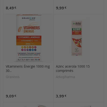
Prix
Prix
8,49
9,99
€
€
Vitamineris Énergie 1000 mg
Azinc acerola 1000 15
30...
comprimés
Granions
Arkopharma
Prix
Prix
9,09
3,99
€
€