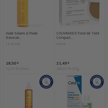
Huile Solaire à l'huile
COUVRANCE Fond de Teint
d'avocat...
Compact...
La Rosee
Avene
Prix
Prix
18,50
21,49
€
€
12,33 €/100mL
268,63 €/100g