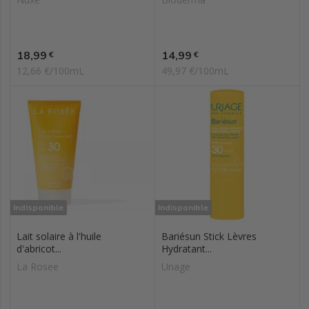
Prix
Prix
18,99
14,99
€
€
12,66 €/100mL
49,97 €/100mL
Indisponible
Indisponible
Lait solaire à l'huile
Bariésun Stick Lèvres
d'abricot...
Hydratant...
La Rosee
Uriage