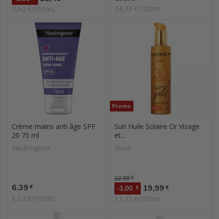
34,73 €/100mL
7,50 €/100mL
Promo
Crème mains anti âge SPF
Sun Huile Solaire Or Visage
20 75 ml
et...
Neutrogena
Nuxe
Prix de base
22,99
€
Prix
6,39
Prix
€
19,99
€
-3,00
€
8,52 €/100mL
13,33 €/100mL