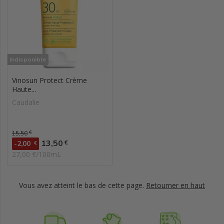
Indisponible
Vinosun Protect Crème
Haute...
Caudalie
Prix de base
15,50
€
Prix
13,50
€
-2,00
€
27,00 €/100mL
Vous avez atteint le bas de cette page.
Retourner en haut