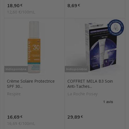
Prix
Prix
18,90
8,69
€
€
12,60 €/100mL
Indisponible
Indisponible
Crème Solaire Protectrice
COFFRET MELA B3 Soin
SPF 30...
Anti-Taches...
Respire
La Roche Posay
Prix
Prix
16,69
29,89
€
€
16,69 €/100mL