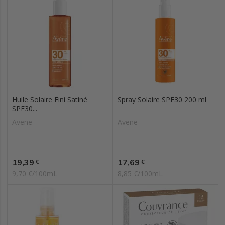
Huile Solaire Fini Satiné
Spray Solaire SPF30 200 ml
SPF30...
Avene
Avene
Prix
Prix
19,39
17,69
€
€
9,70 €/100mL
8,85 €/100mL