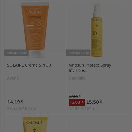
Indisponible
Indisponible
SOLAIRE Crème SPF30
Vinosun Protect Spray
Invisible...
Avene
Caudalie
Prix de base
17,50
€
Prix
14,19
Prix
€
15,50
€
-2,00
€
28,38 €/100mL
10,33 €/100mL