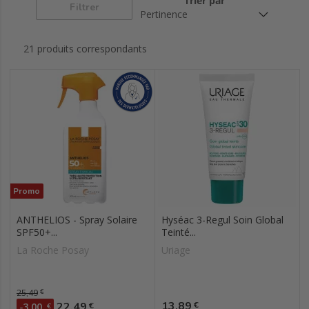
Trier par
Filtrer
21 produits correspondants
Promo
ANTHELIOS - Spray Solaire
Hyséac 3-Regul Soin Global
SPF50+...
Teinté...
La Roche Posay
Uriage
Prix de base
25,49
€
Prix
Prix
13,89
22,49
€
€
-3,00
€