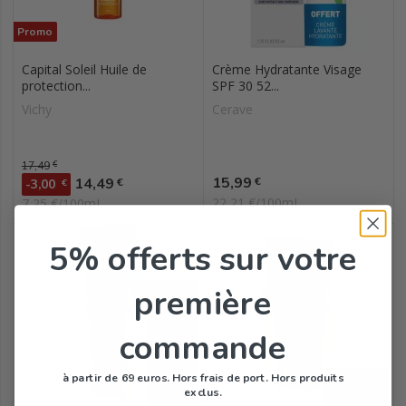
Promo
Capital Soleil Huile de
Crème Hydratante Visage
protection...
SPF 30 52...
Vichy
Cerave
Prix de base
17,49
€
Prix
Prix
15,99
14,49
€
€
-3,00
€
22,21 €/100mL
7,25 €/100mL
5% offerts
sur votre
première
commande
à partir de 69 euros. Hors frais de port. Hors produits
exclus.