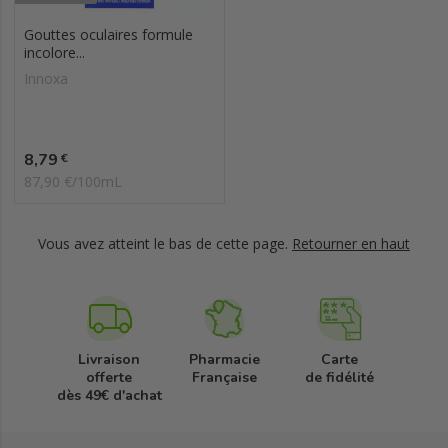
Gouttes oculaires formule
incolore...
Innoxa
Prix
8,79
€
87,90 €/100mL
Vous avez atteint le bas de cette page.
Retourner en haut
Livraison
Pharmacie
Carte
offerte
Française
de fidélité
dès 49€ d'achat