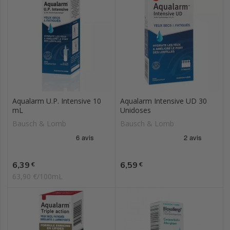
Aqualarm U.P. Intensive 10
Aqualarm Intensive UD 30
mL
Unidoses
Bausch & Lomb
Bausch & Lomb
Prix
Prix
6,39
6,59
€
€
63,90 €/100mL