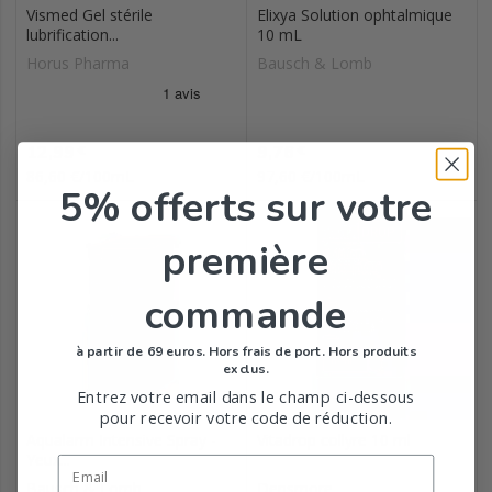
Vismed Gel stérile
Elixya Solution ophtalmique
lubrification...
10 mL
Horus Pharma
Bausch & Lomb
Prix
Prix
12,99
9,76
€
€
86,60 €/100mL
97,60 €/100mL
5% offerts
sur votre
première
commande
à partir de 69 euros. Hors frais de port. Hors produits
exclus.
Entrez votre email dans le champ ci-dessous
pour recevoir votre code de réduction.
Aqualarm Intensive Spray -
Vitadrop collyre 10 ml
Yeux...
Bausch & Lomb
Densmore