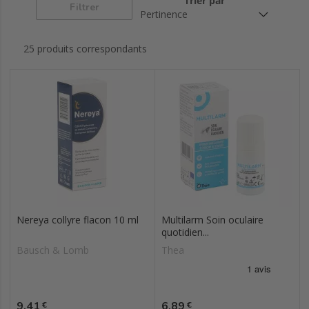
Trier par
Filtrer
25 produits correspondants
Nereya collyre flacon 10 ml
Multilarm Soin oculaire
quotidien...
Bausch & Lomb
Thea
Prix
Prix
9,41
6,89
€
€