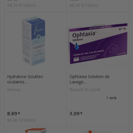
94,10 €/100mL
68,90 €/100mL
Hydralose Gouttes
Ophtaxia Solution de
oculaires...
Lavage...
Innoxa
Bausch & Lomb
Prix
Prix
8,69
3,09
€
€
86,90 €/100mL