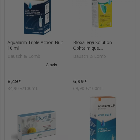
Aqualarm Triple Action Nuit
Bloxallergi Solution
10 ml
Ophtalmique,...
Bausch & Lomb
Bausch & Lomb
Prix
Prix
8,49
6,99
€
€
84,90 €/100mL
69,90 €/100mL