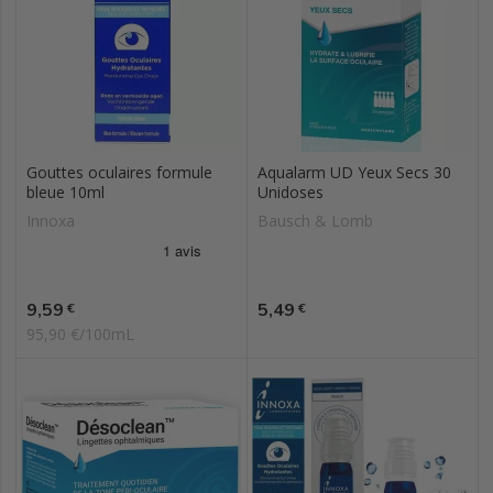
Gouttes oculaires formule
Aqualarm UD Yeux Secs 30
bleue 10ml
Unidoses
Innoxa
Bausch & Lomb
Prix
Prix
9,59
5,49
€
€
95,90 €/100mL