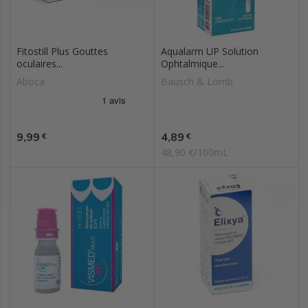
Fitostill Plus Gouttes
Aqualarm UP Solution
oculaires...
Ophtalmique...
Aboca
Bausch & Lomb
Prix
Prix
9,99
4,89
€
€
48,90 €/100mL