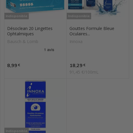
Indisponible
Indisponible
Désoclean 20 Lingettes
Gouttes Formule Bleue
Ophtalmiques
Oculaires...
Bausch & Lomb
Innoxa
Prix
Prix
8,99
18,29
€
€
91,45 €/100mL
Indisponible