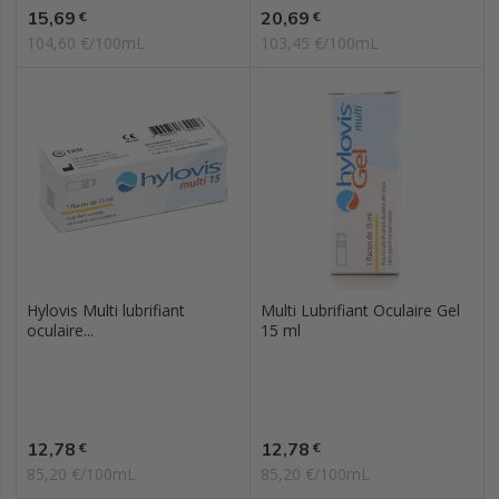
Prix
Prix
15,69
20,69
€
€
104,60 €/100mL
103,45 €/100mL
Hylovis Multi lubrifiant
Multi Lubrifiant Oculaire Gel
oculaire...
15 ml
Prix
Prix
12,78
12,78
€
€
85,20 €/100mL
85,20 €/100mL