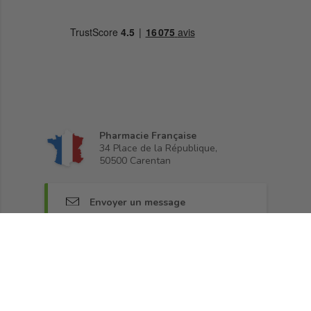
Pharmacie Française
34 Place de la République,
50500 Carentan
Envoyer un message
02 33 71 17 30
Lundi, mardi, jeudi, vendredi 9h30-12h
Rejoignez-nous sur Facebook