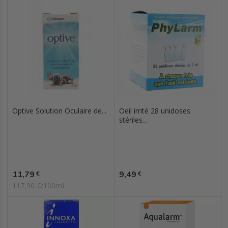
Optive Solution Oculaire de...
Oeil irrité 28 unidoses
stériles...
Prix
Prix
11,79
9,49
€
€
117,90 €/100mL