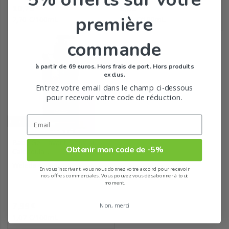
Prix
Prix
10,79
6,09
€
€
première
2,70 €/100mL
0,61 €/100mL
commande
à partir de 69 euros. Hors frais de port. Hors produits
exclus.
Entrez votre email dans le champ ci-dessous
pour recevoir votre code de réduction.
Indisponible
Baby Gel Lavant Doux au
Obtenir mon code de -5%
Calendula...
Weleda
En vous inscrivant, vous nous donnez votre accord pour recevoir
nos offres commerciales. Vous pouvez vous désabonner à tout
moment.
Prix
7,99
€
Non, merci
1,07 €/100mL