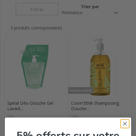
marseille liquide
chèvre
Trier par
Filtrer
3 produits correspondants
Indisponible
Spirial Déo-Douche Gel
Cosm'Ethik Shampooing
Lavant...
Douche...
Svr
Mkl
5% offerts
sur votre