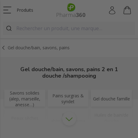
Produits
Gel douche/bain, savons, pains
Gel douche/bain, savons, pains 2 en 1
douche /shampooing
Savons solides
Pains surgras &
(alep, marseille,
Gel douche famille
syndet
anesse…)
Peaux
Huiles de bain/de
Peaux sèches
abimées/eczema
douche
Savons de
Savons lait de