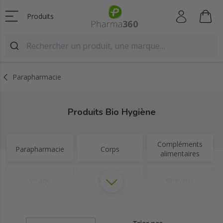
Produits
Parapharmacie
Produits Bio Hygiène
Compléments
Parapharmacie
Corps
alimentaires
Visage
Minceur
Cheveux
Homme & sport
Articulations
Premiers secours