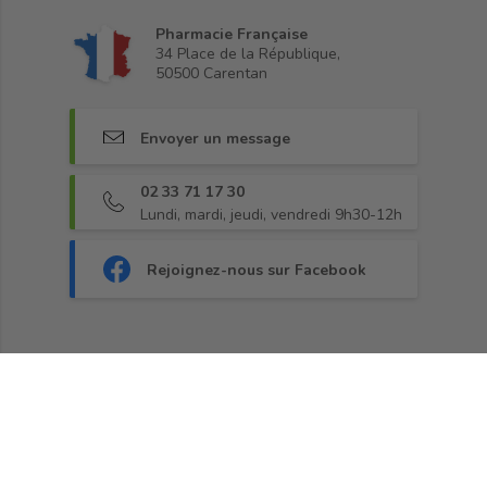
Pharmacie Française
34 Place de la République,
50500 Carentan
Envoyer un message
02 33 71 17 30
Lundi, mardi, jeudi, vendredi 9h30-12h
Rejoignez-nous sur Facebook
Fidélité
•
Paiement sécurisé
•
Livraison
•
CGV
•
Demander une rétractation
•
Blog
© 2013 - 2026, Pharma360.