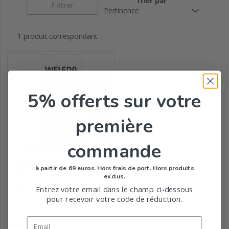
Trier par
Filtrer
Rhumes, allergies,
Plantes & huiles
Bien-être
douleurs, tabac...
essentielles
1 produit correspondant
Shampooings et
lotions anti-poux
5% offerts
sur votre
première
commande
Bainde de Bouche à la
à partir de 69 euros. Hors frais de port. Hors produits
Myrrhe
exclus.
Weleda
Entrez votre email dans le champ ci-dessous
pour recevoir votre code de réduction.
Prix
6,89
€