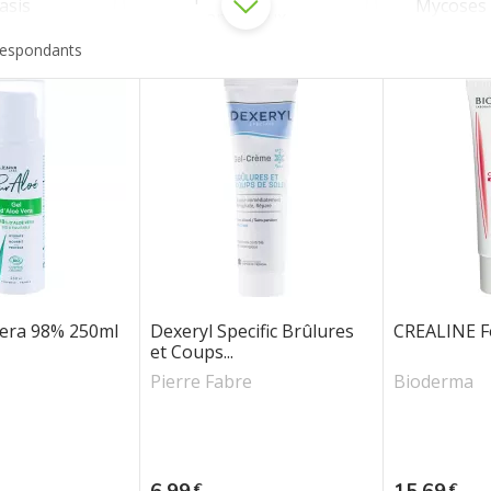
asis
Mycoses 
anti-poux
respondants
Démangeaisons et
Répulsif
 fessier
rougeurs
mous
hématomes
Irritations
G
gerçures,
sses
vera 98% 250ml
Dexeryl Specific Brûlures
CREALINE F
et Coups...
Pierre Fabre
Bioderma
Prix
Prix
6,99
15,69
€
€