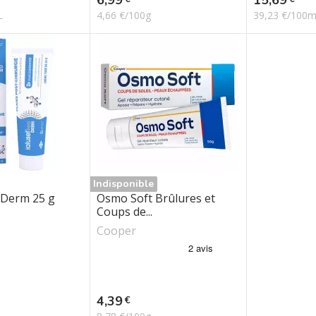
L
4,66 €/100g
39,23 €/100
Indisponible
 Derm 25 g
Osmo Soft Brûlures et
Coups de...
Cooper
Prix
4,39
€