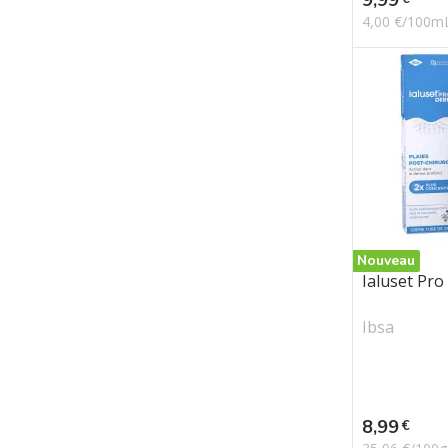
4,00 €/100m
Nouveau
Ialuset Pro
Ibsa
Prix
8,99
€