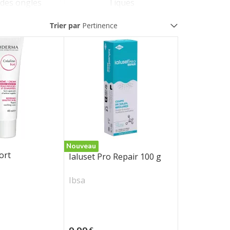
des ongles
Tiques
Trier par
s et anti-
Eczéma
tiques
ale
Acnés
Nouveau
ort
Ialuset Pro Repair 100 g
Ibsa