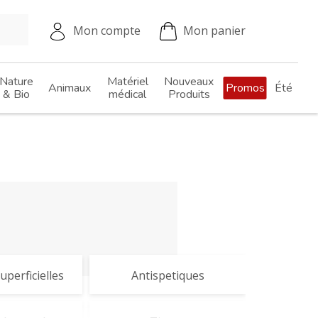
Mon compte
Mon panier
Nature
Matériel
Nouveaux
Animaux
Promos
Été
& Bio
médical
Produits
uperficielles
Antispetiques