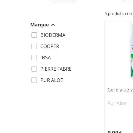
Pansements
Psori
6 produits cor
Boutons de fièvre / herpès
Erythème
Marque
BIODERMA
Verrues
Bleus et 
COOPER
Fissures, 
IBSA
Sécheresse
creva
PIERRE FABRE
PUR ALOE
Gel d'aloé 
Pur Aloe
Prix
9,99
€