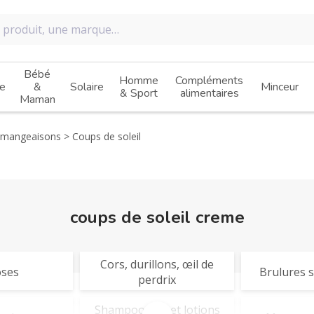
Bébé
Homme
Compléments
e
&
Solaire
Minceur
& Sport
alimentaires
Maman
démangeaisons
Coups de soleil
coups de soleil creme
Cors, durillons, œil de
ses
Brulures s
perdrix
Shampooings et lotions