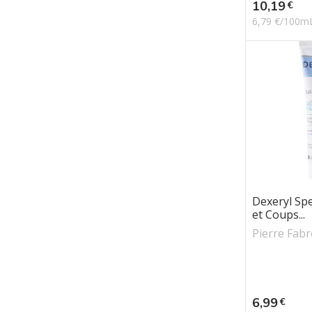
Prix
10,19
€
6,79 €/100m
Dexeryl Spe
et Coups...
Pierre Fabr
Prix
6,99
€