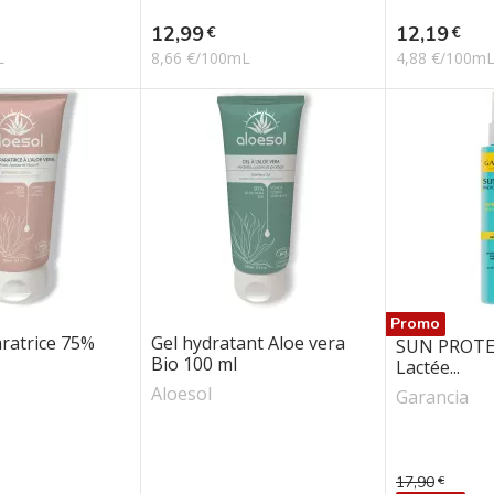
Prix
Prix
12,99
12,19
€
€
L
8,66 €/100mL
4,88 €/100m
Promo
ratrice 75%
Gel hydratant Aloe vera
SUN PROTE
Bio 100 ml
Lactée...
Aloesol
Garancia
17,90
€
Prix de bas