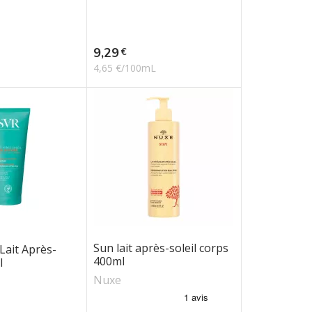
Prix
9,29
€
4,65 €/100mL
Sun lait après-soleil corps
Lait Après-
400ml
l
Nuxe