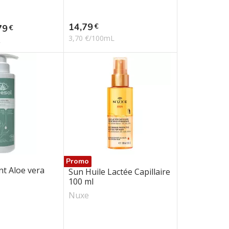
e
Prix
14,79
€
x
79
€
3,70 €/100mL
L
Promo
nt Aloe vera
Sun Huile Lactée Capillaire
100 ml
Nuxe