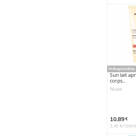
Indisponible
Sun lait apr
corps...
Nuxe
Prix
10,89
€
5,45 €/100m