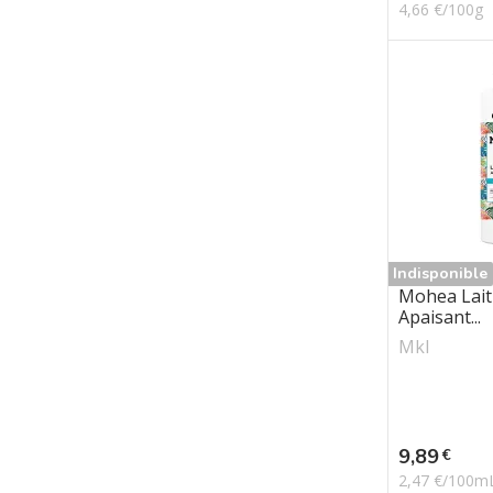
4,66 €/100g
Indisponible
Mohea Lait 
Apaisant...
Mkl
Prix
9,89
€
2,47 €/100m