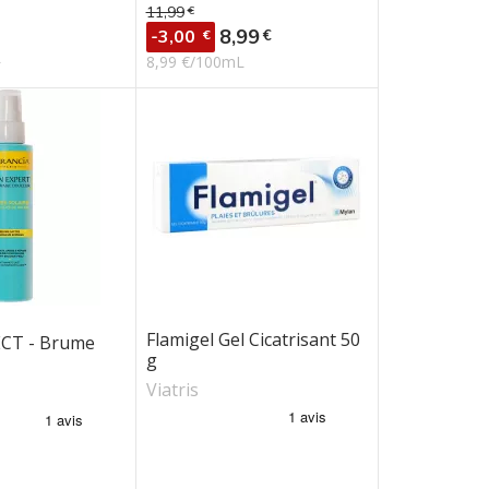
11,99
€
Prix de base
Prix
8,99
€
-3,00
€
L
8,99 €/100mL
Flamigel Gel Cicatrisant 50
CT - Brume
g
Viatris
e