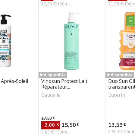
12,89 €/100mL
21,98 €/100
Indisponible
Indisponible
Après-Soleil
Vinosun Protect Lait
Duo Sun Oil
Réparateur...
transparent.
Caudalie
Eucerin
17,50
€
Prix de base
Prix
Prix
15,50
13,59
€
€
-2,00
€
L
6,80 €/100m
3,88 €/100mL