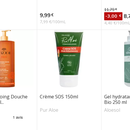
11,79
€
Prix de bas
Prix
9,99
€
Pri
8,
-3,00
€
7,99 €/100mL
4,40 €/100m
oing Douche
Crème SOS 150ml
Gel hydrata
..
Bio 250 ml
Pur Aloe
Aloesol