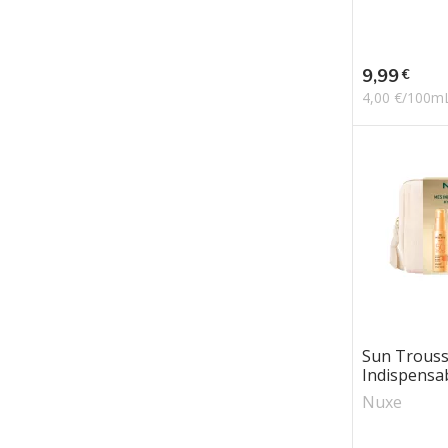
Prix
9,99
€
4,00 €/100m
Sun Trous
Indispensab
Nuxe