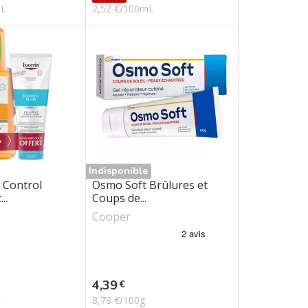
mL
2,52 €/100mL
Indisponible
 Control
Osmo Soft Brûlures et
..
Coups de...
Cooper
Prix
4,39
€
L
8,78 €/100g