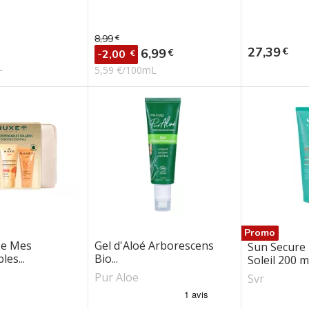
8,99
€
Prix de base
Prix
27,39
€
Prix
6,99
€
-2,00
€
L
5,59 €/100mL
Promo
se Mes
Gel d'Aloé Arborescens
Sun Secure 
les...
Bio...
Soleil 200 m
Pur Aloe
Svr