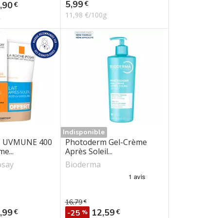
Prix
5,99
€
x
,90
€
11,98 €/100g
L
Indisponible
 UVMUNE 400
Photoderm Gel-Crème
e...
Après Soleil...
osay
Bioderma
16,79
€
e
Prix de base
x
Prix
,99
12,59
€
€
-25
%