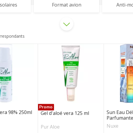
solaires
Format avion
Anti-m
orrespondants
NUXE
IN
OSMAÉ
CIA
PIERRE FABRE
CHE POSAY
PUR ALOE
É
RESPIRE
Promo
vera 98% 250ml
Sun Eau Dél
Gel d'aloé vera 125 ml
Parfumante.
Nuxe
Pur Aloe