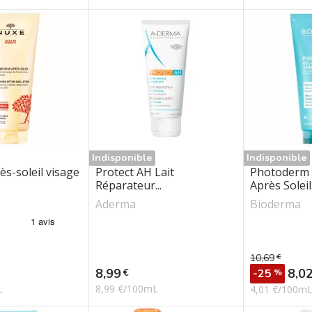
Indisponible
Indisponible
ès-soleil visage
Protect AH Lait
Photoderm 
Réparateur...
Après Soleil.
Aderma
Bioderma
10,69
€
Prix de bas
Prix
Prix
8,0
8,99
€
-25
%
L
8,99 €/100mL
4,01 €/100m