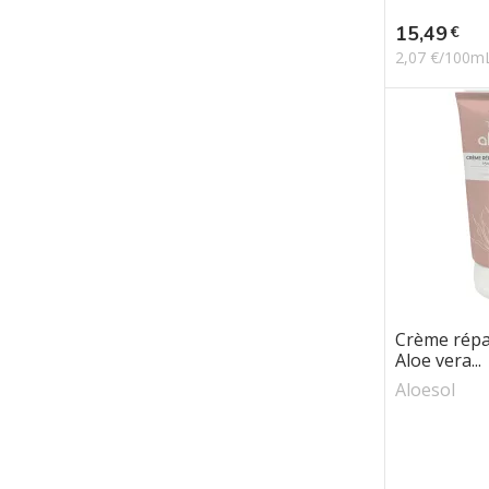
Prix
15,49
€
2,07 €/100m
Crème répa
Aloe vera...
Aloesol