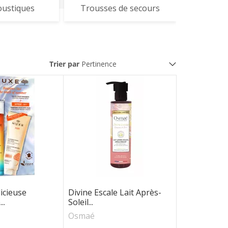
oustiques
Trousses de secours
Trier par
SVR
URIAGE
VIATRIS
VICHY
icieuse
Divine Escale Lait Après-
..
Soleil...
Osmaé