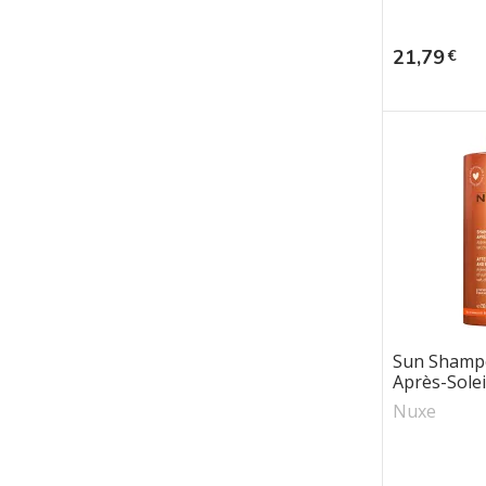
Prix
21,79
€
Sun Shamp
Après-Soleil.
Nuxe