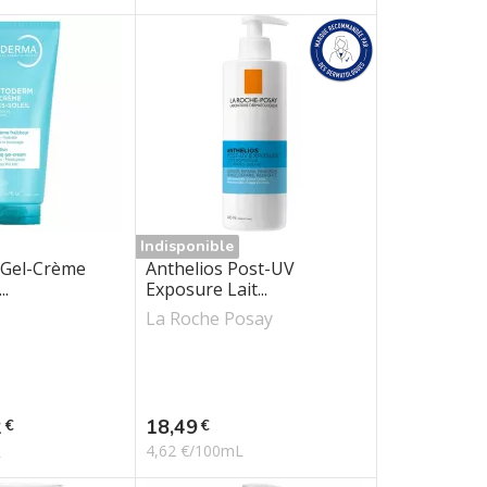
Indisponible
Gel-Crème
Anthelios Post-UV
..
Exposure Lait...
La Roche Posay
e
Prix
2
18,49
€
€
4,62 €/100mL
L