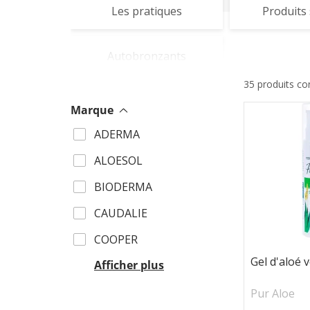
Les pratiques
Produits 
Autobronzants
35 produits c
Marque
EUCER
ADERMA
GARAN
ALOESOL
LA RO
BIODERMA
LASHIL
CAUDALIE
MKL
COOPER
Gel d'aloé 
Afficher plus
Pur Aloe