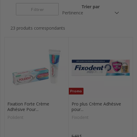
interdentaires
Trier par
Filtrer
Hydropulseur
Brosses à dents
23 produits correspondants
Promo
Fixation Forte Crème
Pro plus Crème Adhésive
Adhésive Pour...
pour...
Polident
Fixodent
Prix de base
5,69
€