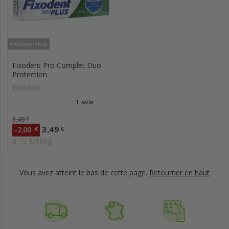
Indisponible
Fixodent Pro Complet Duo
Protection
Fixodent
Prix de base
5,49
€
Prix
3,49
€
-2,00
€
8,73 €/100g
Vous avez atteint le bas de cette page.
Retourner en haut