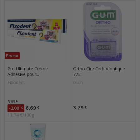
Promo
Pro Ultimate Créme
Ortho Cire Orthodontique
Adhésive pour...
723
Fixodent
Gum
Prix de base
8,69
€
Prix
Prix
3,79
6,69
€
€
-2,00
€
11,74 €/100g