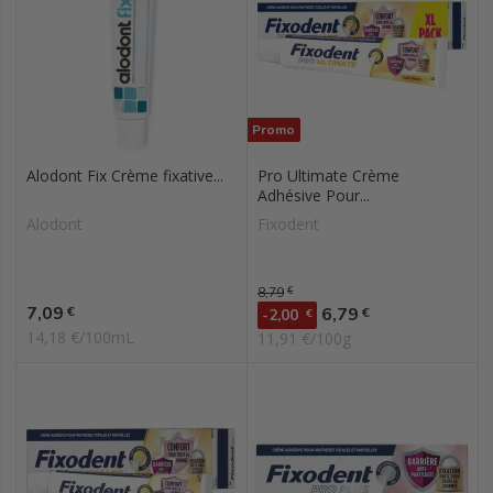
Promo
Alodont Fix Crème fixative...
Pro Ultimate Crème
Adhésive Pour...
Alodont
Fixodent
Prix de base
8,79
€
Prix
7,09
Prix
€
6,79
€
-2,00
€
14,18 €/100mL
11,91 €/100g