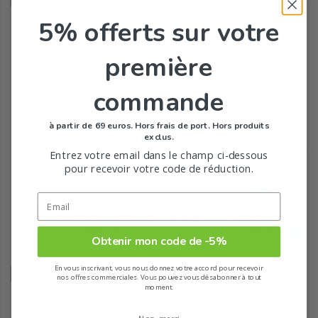
5% offerts
sur votre
Pro plus Crème Adhésive
Fix crème fixative pour
pour...
prothèse...
première
Fixodent
Elgydium
commande
Prix de base
5,79
€
Prix
Prix
7,49
3,79
€
€
-2,00
€
à partir de 69 euros. Hors frais de port. Hors produits
16,64 €/100g
9,48 €/100mL
exclus.
Entrez votre email dans le champ ci-dessous
pour recevoir votre code de réduction.
Obtenir mon code de -5%
En vous inscrivant, vous nous donnez votre accord pour recevoir
Indisponible
Indisponible
nos offres commerciales. Vous pouvez vous désabonner à tout
moment.
Pro plus Crème Adhésive
Pro Plus Crème Adhésive...
pour...