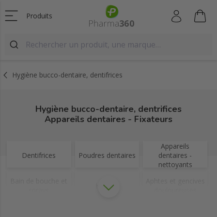
Produits
Hygiène bucco-dentaire, dentifrices
Hygiène bucco-dentaire, dentrifices
Appareils dentaires - Fixateurs
Appareils
Dentifrices
Poudres dentaires
dentaires -
nettoyants
Bain de bouche et
Aphtes et gencives
Haleine
sprays
douloureuses
Brossettes et fils
Plaque dentaire
Divers accessoires