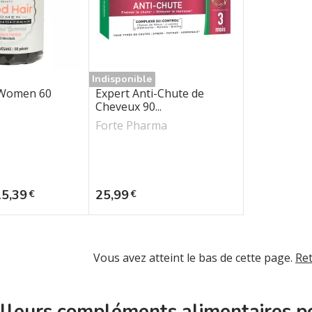
Indisponible
 Women 60
Expert Anti-Chute de
Cheveux 90...
Forte Pharma
se
rix
Prix
15,39
25,99
€
€
Vous avez atteint le bas de cette page.
Re
lleurs compléments alimentaires p