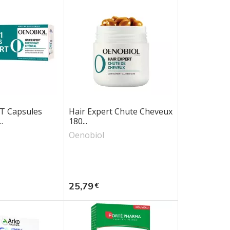
T Capsules
Hair Expert Chute Cheveux
.
180...
Oenobiol
Prix
25,79
€