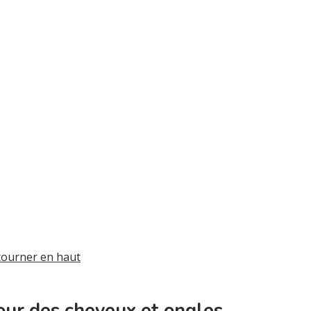
tourner en haut
our des cheveux et ongles