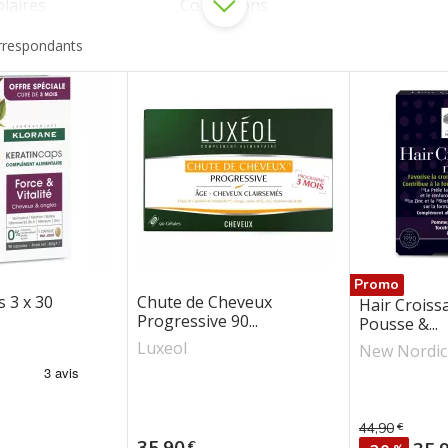
olaires
Colorations
orrespondants
É
L
ORDIC
IOL
Promo
 3 x 30
Chute de Cheveux
Hair Croiss
Progressive 90...
Pousse &...
Luxeol
New Nordic
44,90
€
Prix de bas
Prix
35,90
€
Prix