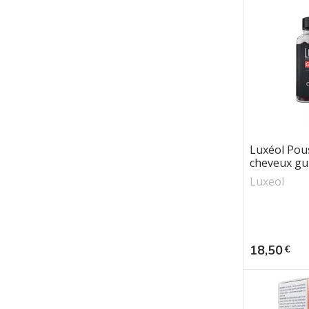
Luxéol Pou
cheveux g
Luxeol
Prix
18,50
€