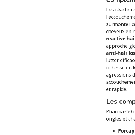
Les réaction
l'accoucheme
surmonter ce
cheveux en re
reactive hair
approche glo
anti-hair los
lutter effica
richesse en k
agressions d
accouchement
et rapide.
Les compl
Pharma360 me
ongles et ch
Forcapi