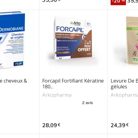
35,
-20
%
e cheveux &
Forcapil Fortifiant Kératine
Levure De B
180...
gélules
Arkopharma
Arkopharm
Prix
Prix
28,09
24,39
€
€