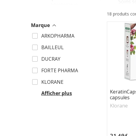
Soins s
kératosique
18 produits c
Marque
LASHIL
ARKOPHARMA
LUXEO
BAILLEUL
NEW N
DUCRAY
OENOB
FORTE PHARMA
PILEJE
KLORANE
KeratinCaps
Afficher plus
capsules
Klorane
Prix
21,49
€