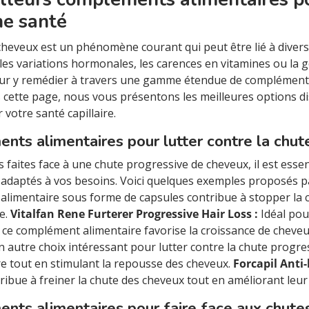
ne santé
cheveux est un phénomène courant qui peut être lié à dive
 les variations hormonales, les carences en vitamines ou la 
ur y remédier à travers une gamme étendue de compléments
 cette page, nous vous présentons les meilleures options d
 votre santé capillaire.
ts alimentaires pour lutter contre la chut
 faites face à une chute progressive de cheveux, il est ess
 adaptés à vos besoins. Voici quelques exemples proposés 
limentaire sous forme de capsules contribue à stopper la 
re.
Vitalfan Rene Furterer Progressive Hair Loss :
Idéal pou
, ce complément alimentaire favorise la croissance de cheveux
 autre choix intéressant pour lutter contre la chute progres
ire tout en stimulant la repousse des cheveux.
Forcapil Anti-
ribue à freiner la chute des cheveux tout en améliorant leur v
nts alimentaires pour faire face aux chute