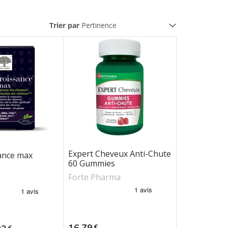
Trier par
Expert Cheveux Anti-Chute
ance max
60 Gummies
Forte Pharma
e
Prix
16,79
€