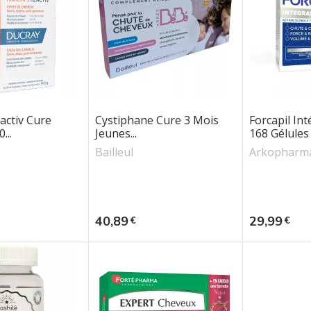
activ Cure
Cystiphane Cure 3 Mois
Forcapil Int
...
Jeunes...
168 Gélules
Bailleul
Arkopharm
Prix
Prix
40,89
29,99
€
€