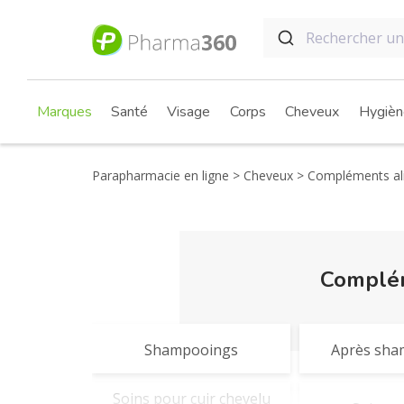
Marques
Santé
Visage
Corps
Cheveux
Hygièn
Parapharmacie en ligne
Cheveux
Compléments ali
Complém
Shampooings
Après sha
Soins pour cuir chevelu