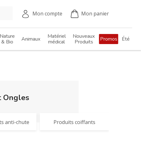
Mon compte
Mon panier
Nature
Matériel
Nouveaux
Animaux
Promos
Été
& Bio
médical
Produits
t Ongles
s anti-chute
Produits coiffants