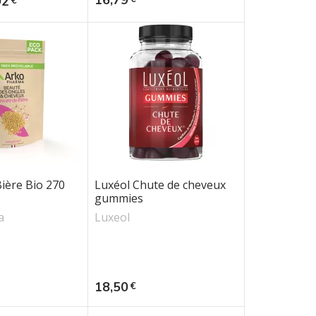
92
€
ière Bio 270
Luxéol Chute de cheveux
gummies
a
Luxeol
Prix
18,50
€