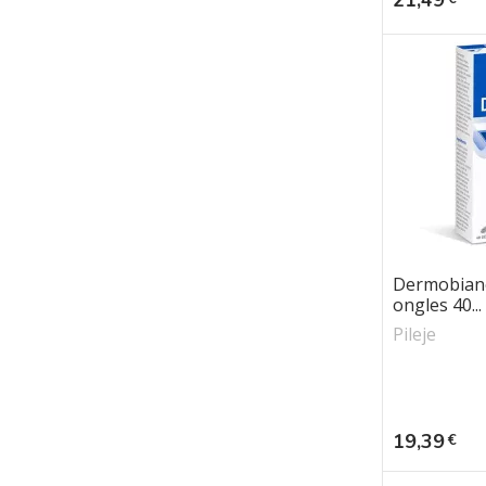
Dermobian
ongles 40...
Pileje
Prix
19,39
€