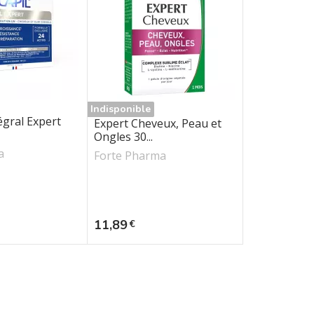
Indisponible
égral Expert
Expert Cheveux, Peau et
Ongles 30...
a
Forte Pharma
Prix
11,89
€