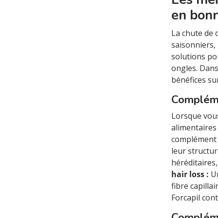
en bon
La chute de 
saisonniers,
solutions po
ongles. Dans
bénéfices sur
Complémen
Lorsque vous
alimentaires
complément a
leur structu
héréditaires
hair loss :
Un
fibre capilla
Forcapil cont
Compléme