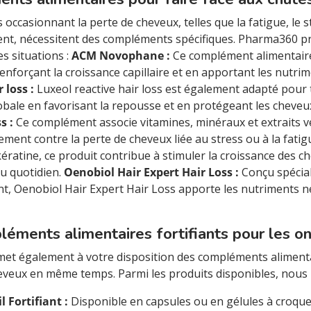
s occasionnant la perte de cheveux, telles que la fatigue, l
nt, nécessitent des compléments spécifiques. Pharma360 pr
s situations :
ACM Novophane :
Ce complément alimentaire 
nforçant la croissance capillaire et en apportant les nutrime
 loss :
Luxeol reactive hair loss est également adapté pour tr
bale en favorisant la repousse et en protégeant les cheveux
s :
Ce complément associe vitamines, minéraux et extraits v
cement contre la perte de cheveux liée au stress ou à la fatig
ératine, ce produit contribue à stimuler la croissance des ch
u quotidien.
Oenobiol Hair Expert Hair Loss :
Conçu spécial
, Oenobiol Hair Expert Hair Loss apporte les nutriments n
éments alimentaires fortifiants pour les o
t également à votre disposition des compléments alimentai
eveux en même temps. Parmi les produits disponibles, nous 
l Fortifiant :
Disponible en capsules ou en gélules à croque