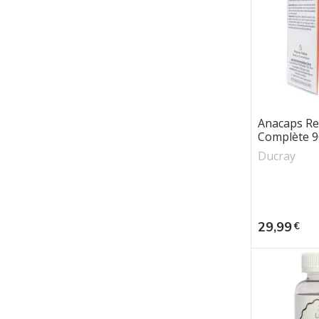
Anacaps Re
Complète 90
Ducray
Prix
29,99
€