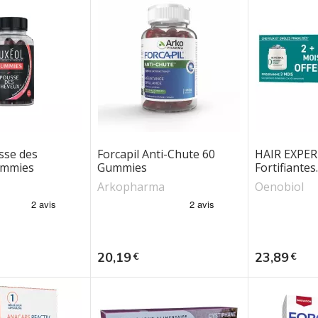
sse des
Forcapil Anti-Chute 60
HAIR EXPER
ummies
Gummies
Fortifiantes..
Arkopharma
Oenobiol
Prix
Prix
20,19
23,89
€
€