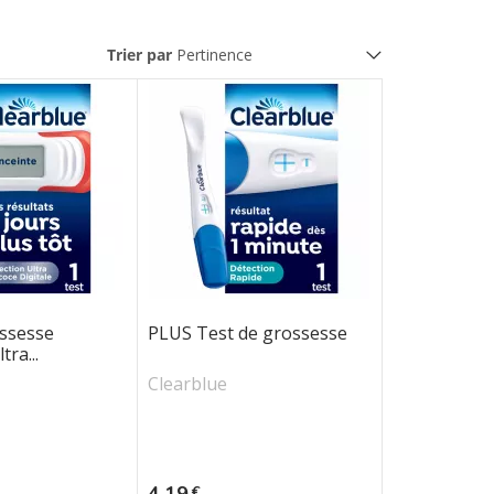
Trier par
ossesse
PLUS Test de grossesse
tra...
Clearblue
Prix
4,19
€