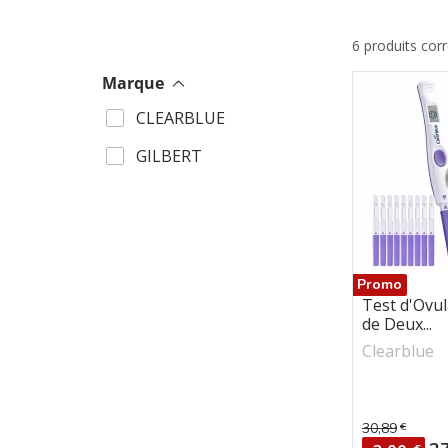
6 produits cor
Marque
CLEARBLUE
GILBERT
Promo
Test d'Ovul
de Deux...
Clearblue
30,89
€
Prix de ba
Pr