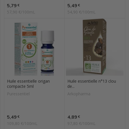
Prix
Prix
5,79
5,49
€
€
57,90 €/100mL
54,90 €/100mL
Huile essentielle origan
Huile essentielle n°13 clou
compacte 5ml
de...
Puressentiel
Arkopharma
Prix
Prix
5,49
4,89
€
€
109,80 €/100mL
97,80 €/100mL