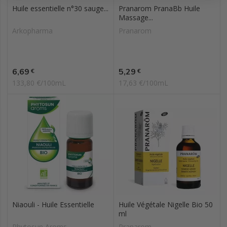
Huile essentielle n°30 sauge...
Pranarom PranaBb Huile
Massage...
Arkopharma
Pranarom
Prix
Prix
6,69
5,29
€
€
133,80 €/100mL
17,63 €/100mL
Niaouli - Huile Essentielle
Huile Végétale Nigelle Bio 50
ml
Phytosun Aroms
Pranarom