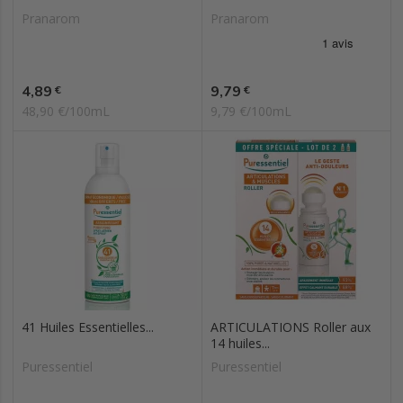
Pranarom
Pranarom
Prix
Prix
4,89
9,79
€
€
48,90 €/100mL
9,79 €/100mL
41 Huiles Essentielles...
ARTICULATIONS Roller aux
14 huiles...
Puressentiel
Puressentiel