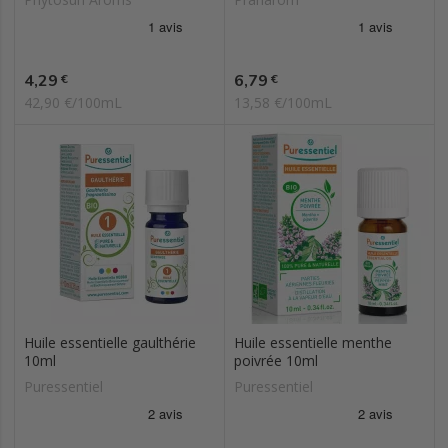
Prix
Prix
4,29
6,79
€
€
42,90 €/100mL
13,58 €/100mL
Huile essentielle gaulthérie
Huile essentielle menthe
10ml
poivrée 10ml
Puressentiel
Puressentiel