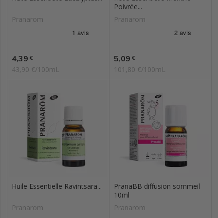
Poivrée...
Pranarom
Pranarom
Prix
Prix
4,39
5,09
€
€
43,90 €/100mL
101,80 €/100mL
Huile Essentielle Ravintsara...
PranaBB diffusion sommeil
10ml
Pranarom
Pranarom