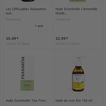
Les Diffusables Relaxation
Huile Essentielle Camomille
nuit...
Noble...
Pranarom
Pranarom
Prix
Prix
10,49
12,99
€
€
104,90 €/100mL
259,80 €/100mL
Huile Essentielle Tea-Tree...
Huile de ricin Bio 100 ml