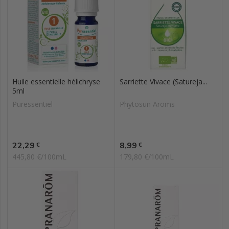
Huile essentielle hélichryse
Sarriette Vivace (Satureja...
5ml
Puressentiel
Phytosun Aroms
Prix
Prix
22,29
8,99
€
€
445,80 €/100mL
179,80 €/100mL