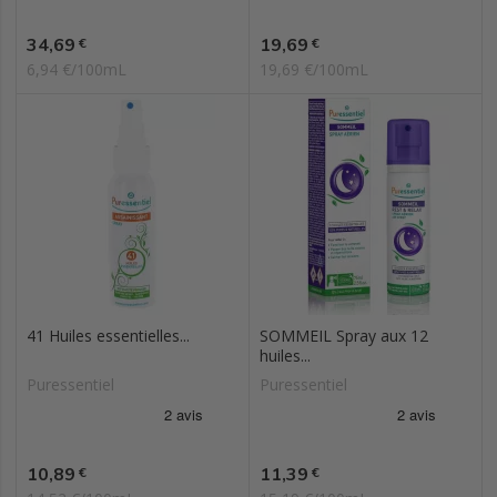
Prix
Prix
34,69
19,69
€
€
6,94 €/100mL
19,69 €/100mL
41 Huiles essentielles...
SOMMEIL Spray aux 12
huiles...
Puressentiel
Puressentiel
Prix
Prix
10,89
11,39
€
€