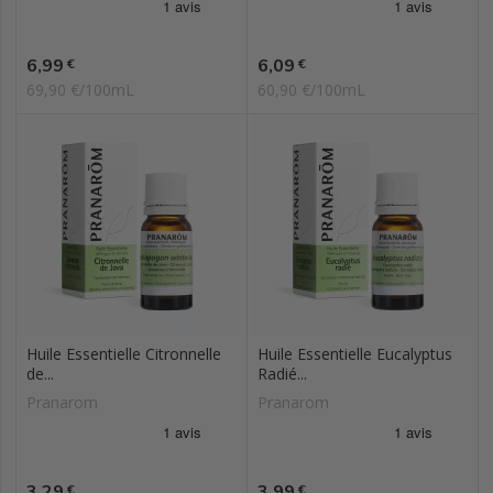
Prix
Prix
6,99
6,09
€
€
69,90 €/100mL
60,90 €/100mL
Huile Essentielle Citronnelle
Huile Essentielle Eucalyptus
de...
Radié...
Pranarom
Pranarom
Prix
Prix
3,29
3,99
€
€