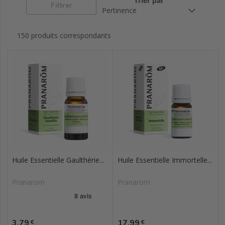
Trier par
Filtrer
150 produits correspondants
Huile Essentielle Gaulthérie...
Huile Essentielle Immortelle...
Pranarom
Pranarom
Prix
Prix
3,79
17,99
€
€