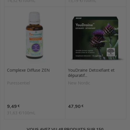
14,52 €/100mL
15,19 €/100mL
Complexe Diffuse ZEN
YouDraine Detoxifiant et
dépuratif...
Puressentiel
New Nordic
Prix
Prix
9,49
47,90
€
€
31,63 €/100mL
VOUS AVEZ VU 48 PRODUITS SUR 150