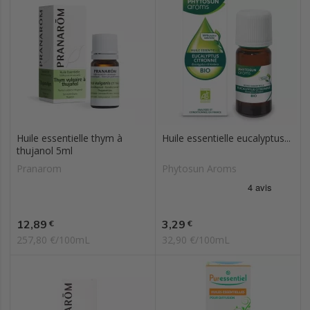
Huile essentielle thym à
Huile essentielle eucalyptus...
thujanol 5ml
Pranarom
Phytosun Aroms
Prix
Prix
12,89
3,29
€
€
257,80 €/100mL
32,90 €/100mL