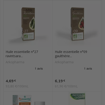
Huile essentielle n°27
Huile essentielle n°09
ravintsara...
gaulthérie...
Arkopharma
Arkopharma
Prix
Prix
4,69
6,19
€
€
93,80 €/100mL
61,90 €/100mL