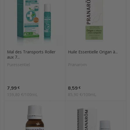
Mal des Transports Roller
Huile Essentielle Origan à...
aux 7...
Puressentiel
Pranarom
Prix
Prix
7,99
8,59
€
€
159,80 €/100mL
85,90 €/100mL