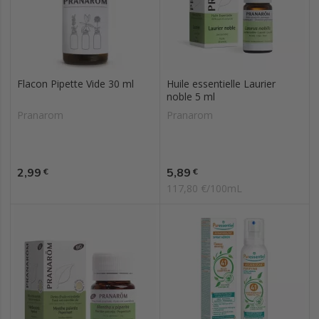
Flacon Pipette Vide 30 ml
Huile essentielle Laurier
noble 5 ml
Pranarom
Pranarom
Prix
Prix
2,99
5,89
€
€
117,80 €/100mL