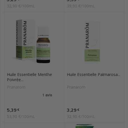
32,90 €/100mL
39,90 €/100mL
Huile Essentielle Menthe
Huile Essentielle Palmarosa...
Poivrée...
Pranarom
Pranarom
Prix
Prix
5,39
3,29
€
€
53,90 €/100mL
32,90 €/100mL