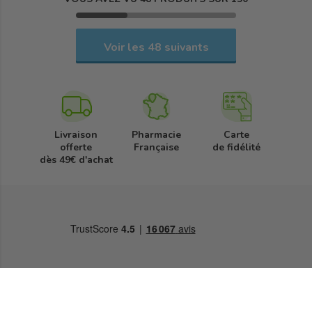
Voir les 48 suivants
Livraison
Pharmacie
Carte
offerte
Française
de fidélité
dès 49€ d'achat