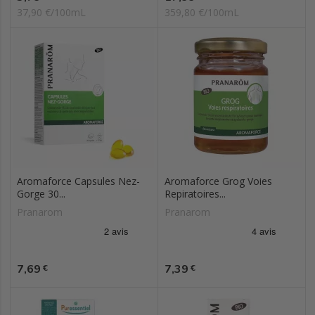
37,90 €/100mL
359,80 €/100mL
Aromaforce Capsules Nez-
Aromaforce Grog Voies
Gorge 30...
Repiratoires...
Pranarom
Pranarom
Prix
Prix
7,69
7,39
€
€