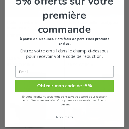
5% offerts
sur votre
première
Huile Essentielle
Huile Essentielle Eucalyptus
commande
Mandarinier...
Radié...
Pranarom
Pranarom
à partir de 69 euros. Hors frais de port. Hors produits
exclus.
Entrez votre email dans le champ ci-dessous
pour recevoir votre code de réduction.
Prix
Prix
6,39
5,09
€
€
63,90 €/100mL
50,90 €/100mL
Obtenir mon code de -5%
En vous inscrivant, vous nous donnez votre accord pour recevoir
nos offres commerciales. Vous pouvez vous désabonner à tout
moment.
Non, merci