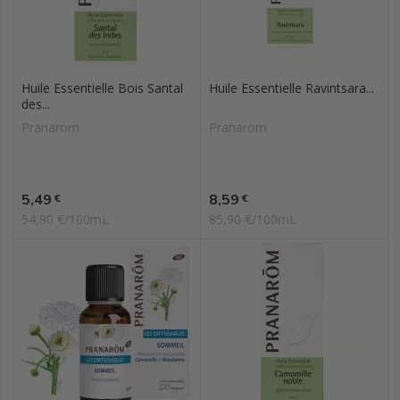
Huile Essentielle Bois Santal
Huile Essentielle Ravintsara...
des...
Pranarom
Pranarom
Prix
Prix
5,49
8,59
€
€
54,90 €/100mL
85,90 €/100mL