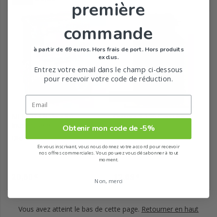
première
commande
à partir de 69 euros. Hors frais de port. Hors produits
exclus.
Entrez votre email dans le champ ci-dessous
pour recevoir votre code de réduction.
Indisponible
MEMOZAN Vivacité
Omega 3 120 Capsules
Intellectuelle
Obtenir mon code de -5%
Dielen
Les 3 Chenes
En vous inscrivant, vous nous donnez votre accord pour recevoir
nos offres commerciales. Vous pouvez vous désabonner à tout
moment.
Prix
Prix
20,50
12,69
€
€
Non, merci
Vous avez atteint le bas de cette page.
Retourner en haut