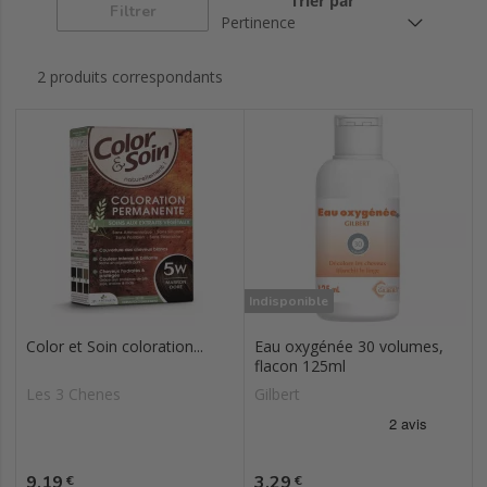
Trier par
Filtrer
2 produits correspondants
Indisponible
Color et Soin coloration...
Eau oxygénée 30 volumes,
flacon 125ml
Les 3 Chenes
Gilbert
Prix
Prix
9,19
3,29
€
€