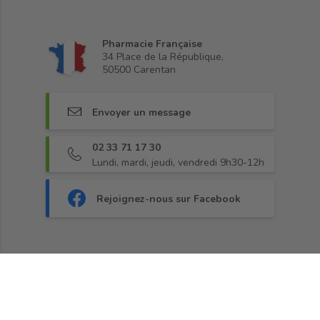
Pharmacie Française
34 Place de la République,
50500 Carentan
Envoyer un message
02 33 71 17 30
Lundi, mardi, jeudi, vendredi 9h30-12h
Rejoignez-nous sur Facebook
Fidélité
•
Paiement sécurisé
•
Livraison
•
CGV
•
Demander une rétractation
•
Blog
© 2013 - 2026, Pharma360.