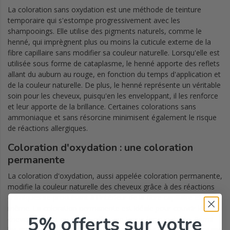
La coloration sans oxydation est une méthode de teinture
temporaire qui s'estompe progressivement avec les
shampooings. Elle utilise des pigments naturels, comme le
henné, qui imprègnent plus ou moins la cuticule externe de la
fibre capillaire sans modifier sa couleur naturelle. Lorsqu'elle est
utilisée sous forme de cataplasme, le henné apporte des reflets
allant du auburn au rouge, en fonction du temps d'application et
de la couleur naturelle. De plus, le henné représente un véritable
soin pour les cheveux, puisqu'en les enveloppant, il les renforce
et leur apporte de la brillance. Certaines colorations sans
ammoniaque et sans résorcine minimisent également le risque
de réactions allergiques.
Coloration d'oxydation : une coloration
permanente
La coloration d'oxydation, aussi appelée coloration permanente,
modifie la couleur naturelle des cheveux grâce à des réactions
chimiques se produisant à l'intérieur de la fibre capillaire elle-
même. La coloration permanente est idéale pour couvrir les
5% offerts
sur votre
cheveux blancs ou gris et offre une tenue longue durée. Parmi
les meilleures colorations permanentes sans ammoniaque, sans