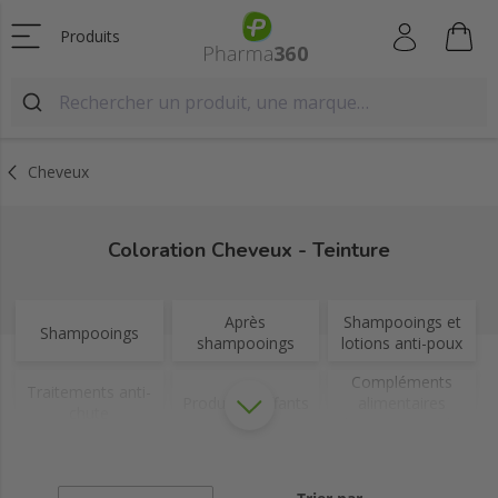
Produits
Cheveux
Coloration Cheveux - Teinture
Après
Shampooings et
Shampooings
shampooings
lotions anti-poux
Compléments
Traitements anti-
Produits coiffants
alimentaires
chute
cheveux et ongles
Soins pour cuir
chevelu
Soins solaires
kératosique