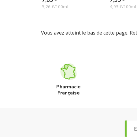
L
5,26 €/100mL
4,93 €/100m
Vous avez atteint le bas de cette page.
Re
Pharmacie
Française