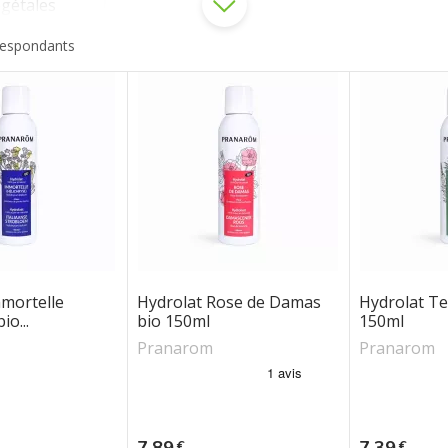
égétales
respondants
mmortelle
Hydrolat Rose de Damas
Hydrolat Te
io...
bio 150ml
150ml
Pranarom
Pranarom
Prix
Prix
7,89
7,39
€
€