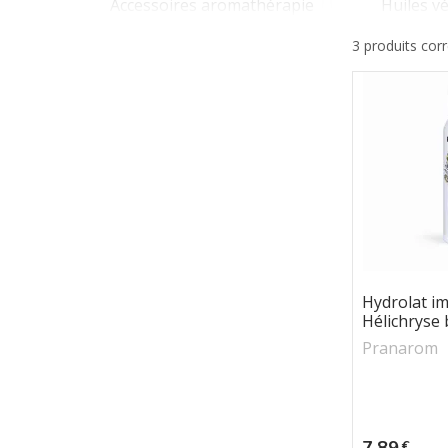
Accessoires aromathérapie
Huiles v
3 produits cor
Hydrolat i
Hélichryse b
Pranarom
Prix
7,89
€