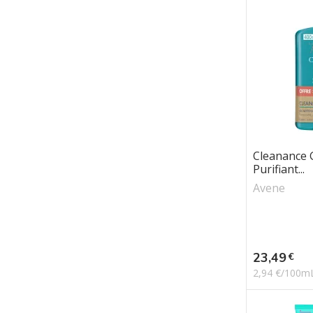
Cleanance 
Purifiant...
Avene
Prix
23,49
€
2,94 €/100m