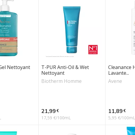
Gel Nettoyant
T-PUR Anti-Oil & Wet
Cleanance 
Nettoyant
Lavante...
Biotherm Homme
Avene
Prix
Prix
21,99
11,89
€
€
L
17,59 €/100mL
5,95 €/100m