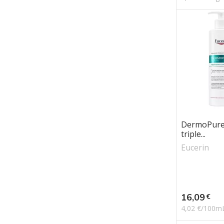
DermoPure 
triple...
Eucerin
Prix
16,09
€
4,02 €/100m