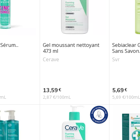
Sérum...
Gel moussant nettoyant
Sebiaclear 
473 ml
Sans Savon..
Cerave
Svr
Prix
Prix
13,59
5,69
€
€
0mL
2,87 €/100mL
5,69 €/100m