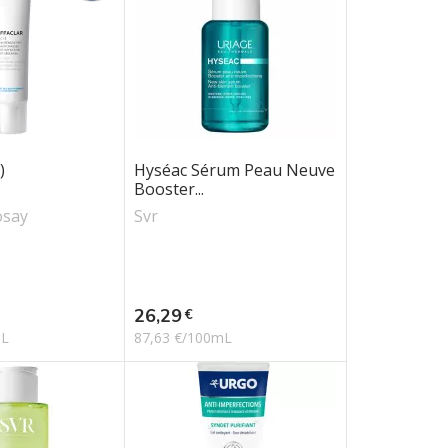
)
Hyséac Sérum Peau Neuve
Booster...
osay
Svr
Prix
26,29
€
mL
87,63 €/100mL