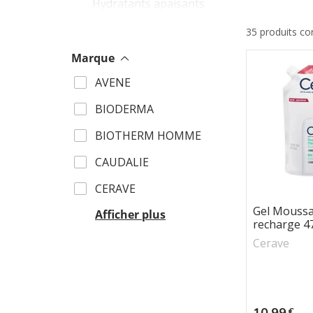
Hydratants apaisants
35 produits c
Marque
DUCRA
AVENE
EUCER
BIODERMA
LA RO
BIOTHERM HOMME
NUXE
CAUDALIE
PURES
CERAVE
Gel Moussa
Afficher plus
recharge 4
Cerave
Prix
10,99
€