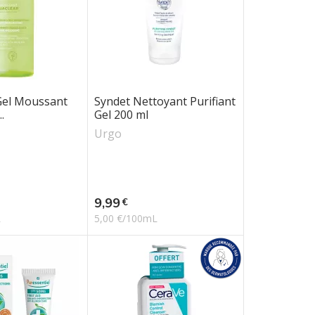
Gel Moussant
Syndet Nettoyant Purifiant
.
Gel 200 ml
Urgo
Prix
9,99
€
L
5,00 €/100mL