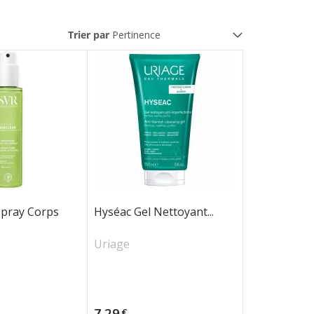
Trier par
Spray Corps
Hyséac Gel Nettoyant...
Uriage
Prix
7,29
€