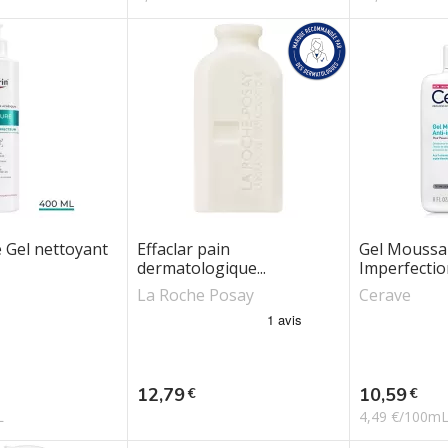
Gel nettoyant
Effaclar pain
Gel Moussan
dermatologique...
Imperfection
La Roche Posay
Cerave
Prix
Prix
12,79
10,59
€
€
L
4,49 €/100m