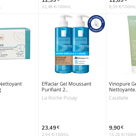
L
32,48 €/100mL
8,59 €/100m
Nettoyant
Effaclar Gel Moussant
Vinopure G
g
Purifiant 2...
Nettoyante..
La Roche Posay
Caudalie
Prix
Prix
23,49
9,90
€
€
2,94 €/100mL
13,20 €/100