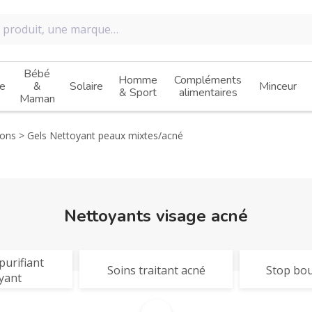
Bébé
Homme
Compléments
e
&
Solaire
Minceur
& Sport
alimentaires
Maman
ions
Gels Nettoyant peaux mixtes/acné
Nettoyants visage acné
urifiant
Soins traitant acné
Stop bo
yant