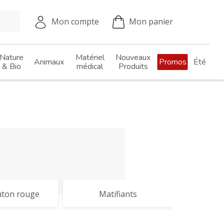
Mon compte
Mon panier
Nature
Matériel
Nouveaux
Animaux
Promos
Été
& Bio
médical
Produits
uton rouge
Matifiants