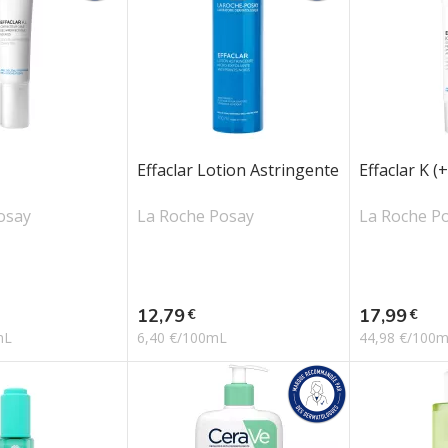
Effaclar Lotion Astringente
Effaclar K (+
osay
La Roche Posay
La Roche P
Prix
Prix
12,79
17,99
€
€
mL
6,40 €/100mL
44,98 €/100