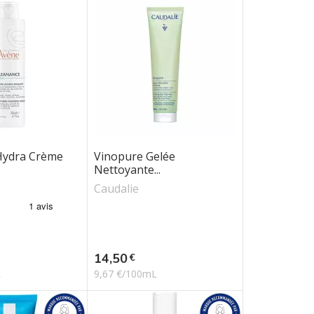
Hydra Crème
Vinopure Gelée
Nettoyante...
Caudalie
Prix
14,50
€
L
9,67 €/100mL