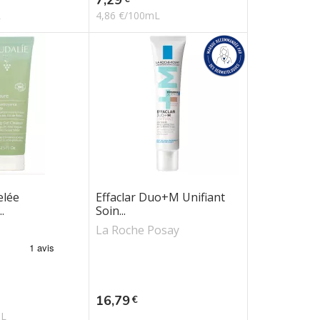
L
4,86 €/100mL
elée
Effaclar Duo+M Unifiant
.
Soin...
La Roche Posay
Prix
16,79
€
mL