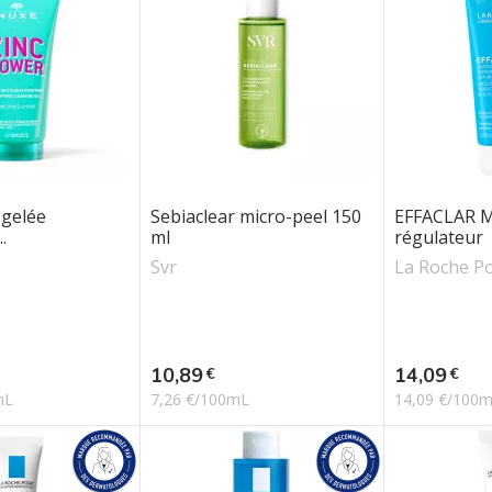
 gelée
Sebiaclear micro-peel 150
EFFACLAR M
.
ml
régulateur
Svr
La Roche P
Prix
Prix
10,89
14,09
€
€
mL
7,26 €/100mL
14,09 €/100