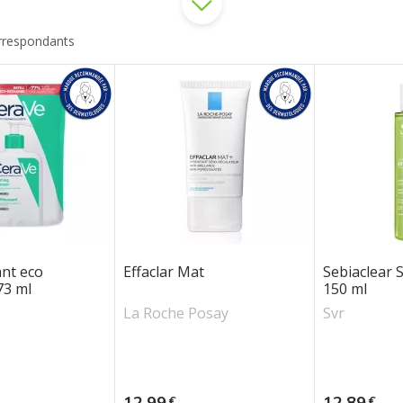
orrespondants
SVR
Y
URGO
IN
URIAGE
CHE POSAY
SENTIEL
nt eco
Effaclar Mat
Sebiaclear 
73 ml
150 ml
La Roche Posay
Svr
Prix
Prix
12,99
12,89
€
€