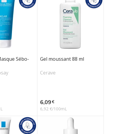
asque Sébo-
Gel moussant 88 ml
osay
Cerave
Prix
6,09
€
mL
6,92 €/100mL