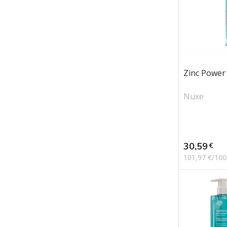
Zinc Power 
Nuxe
Prix
30,59
€
101,97 €/10