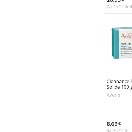
2,32 €/100m
Cleanance 
Solide 100 
Avene
Prix
8,69
€
8,69 €/100g