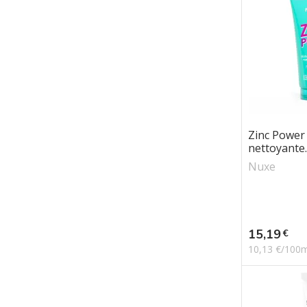
Zinc Power
nettoyante..
Nuxe
Prix
15,19
€
10,13 €/100