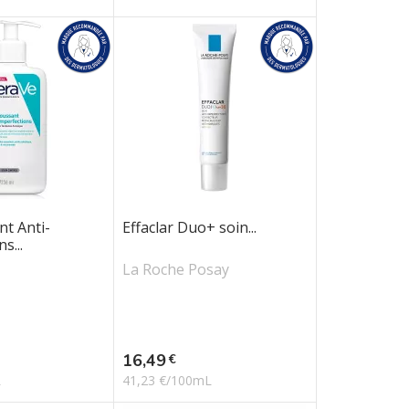
t Anti-
Effaclar Duo+ soin...
s...
La Roche Posay
Prix
16,49
€
L
41,23 €/100mL