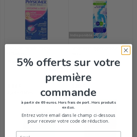
Indisponible
Solution nasale micro-
Sinomarin hypertonique mini
diffusion...
nez...
5% offerts
sur votre
Physiomer
Sinomarin
première
Prix
Prix
9,69
3,89
€
€
commande
8,43 €/100mL
12,97 €/100mL
à partir de 69 euros. Hors frais de port. Hors produits
exclus.
Entrez votre email dans le champ ci-dessous
pour recevoir votre code de réduction.