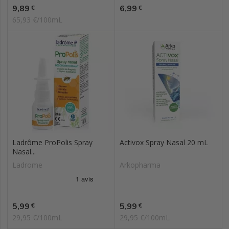
Prix
Prix
9,89
6,99
€
€
65,93 €/100mL
Ladrôme ProPolis Spray
Activox Spray Nasal 20 mL
Nasal...
Ladrome
Arkopharma
Prix
Prix
5,99
5,99
€
€
29,95 €/100mL
29,95 €/100mL