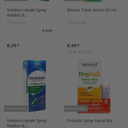
Solution nasale Spray
Rhume Triple Action 20 mL
Adultes &...
Physiomer
Physiomer
Prix
Prix
8,29
6,49
€
€
32,45 €/100mL
Indisponible
Indisponible
Solution nasale Spray
Propolis Spray Nasal Bio
Adultes &...