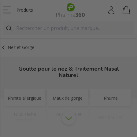
Produits
Nez et Gorge
Goutte pour le nez & Traitement Nasal
Naturel
Rhinite allergique
Maux de gorge
Rhume
Toux sèche
Toux sèche et
Nez bouché
(irritation)
grasse
Saignement de