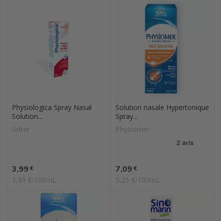
Physiologica Spray Nasal
Solution nasale Hypertonique
Solution...
Spray...
Gifrer
Physiomer
Prix
Prix
3,99
7,09
€
€
3,99 €/100mL
5,25 €/100mL