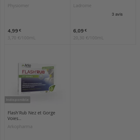
Physiomer
Ladrome
Prix
Prix
4,99
6,09
€
€
3,70 €/100mL
20,30 €/100mL
Indisponible
Flash'Rub Nez et Gorge
Voies...
Arkopharma