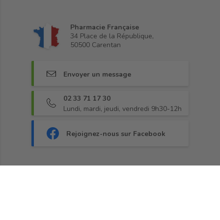
Pharmacie Française
34 Place de la République,
50500 Carentan
Envoyer un message
02 33 71 17 30
Lundi, mardi, jeudi, vendredi 9h30-12h
Rejoignez-nous sur Facebook
Fidélité
•
Paiement sécurisé
•
Livraison
•
CGV
•
Demander une rétractation
•
Blog
© 2013 - 2026, Pharma360.