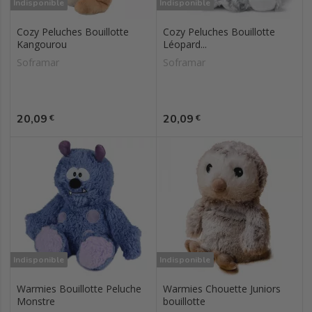
Indisponible
Indisponible
Cozy Peluches Bouillotte
Cozy Peluches Bouillotte
Kangourou
Léopard...
Soframar
Soframar
Prix
Prix
20,09
20,09
€
€
Indisponible
Indisponible
Warmies Bouillotte Peluche
Warmies Chouette Juniors
Monstre
bouillotte