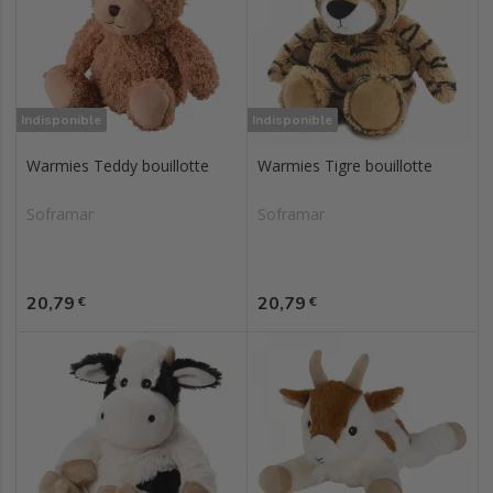
Indisponible
Indisponible
Warmies Teddy bouillotte
Warmies Tigre bouillotte
Soframar
Soframar
Prix
Prix
20,79
20,79
€
€