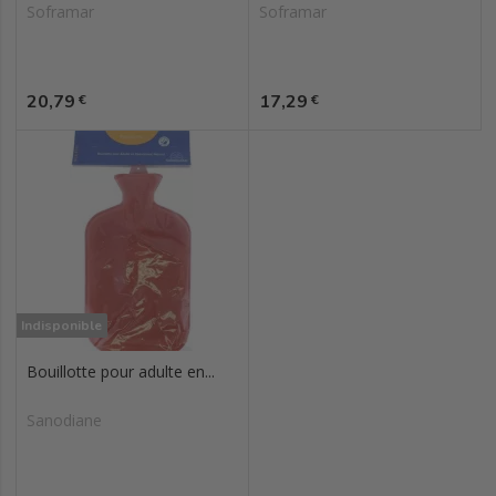
Soframar
Soframar
Prix
Prix
20,79
17,29
€
€
Indisponible
Bouillotte pour adulte en...
Sanodiane