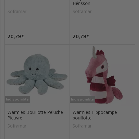
Hérisson
Soframar
Soframar
Prix
Prix
20,79
20,79
€
€
Indisponible
Indisponible
Warmies Bouillotte Peluche
Warmies Hippocampe
Pieuvre
bouillotte
Soframar
Soframar