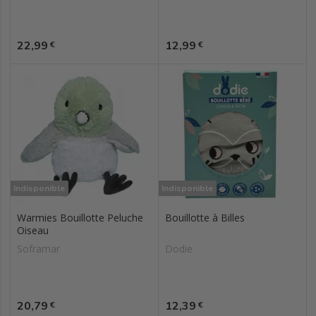
Prix
Prix
22,99
12,99
€
€
Indisponible
Indisponible
Warmies Bouillotte Peluche
Bouillotte à Billes
Oiseau
Soframar
Dodie
Prix
Prix
20,79
12,39
€
€