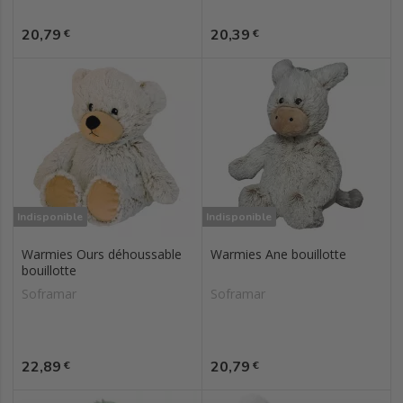
Prix
Prix
20,79
20,39
€
€
Indisponible
Indisponible
Warmies Ours déhoussable
Warmies Ane bouillotte
bouillotte
Soframar
Soframar
Prix
Prix
22,89
20,79
€
€