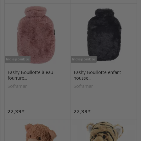
Indisponible
Indisponible
Fashy Bouillotte à eau
Fashy Bouillotte enfant
fourrure...
housse...
Soframar
Soframar
Prix
Prix
22,39
22,39
€
€