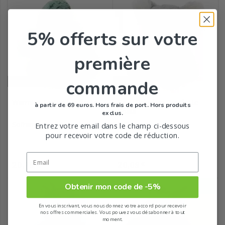
5% offerts
sur votre
première
commande
Indisponible
Indisponible
Warmies Tortue bouillotte
Cozy Peluches Bouillotte
à partir de 69 euros. Hors frais de port. Hors produits
Koala
exclus.
Soframar
Soframar
Entrez votre email dans le champ ci-dessous
pour recevoir votre code de réduction.
Prix
Prix
20,79
20,09
€
€
Obtenir mon code de -5%
En vous inscrivant, vous nous donnez votre accord pour recevoir
nos offres commerciales. Vous pouvez vous désabonner à tout
moment.