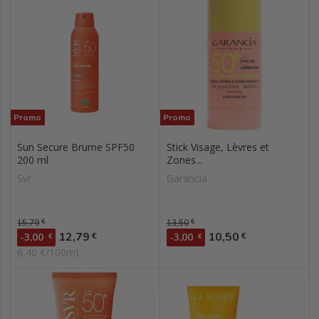
Promo
Promo
Sun Secure Brume SPF50
Stick Visage, Lèvres et
200 ml
Zones...
Svr
Garancia
Prix de base
15,79
€
Prix de base
13,50
€
Prix
Prix
12,79
10,50
€
€
-3,00
€
-3,00
€
6,40 €/100mL