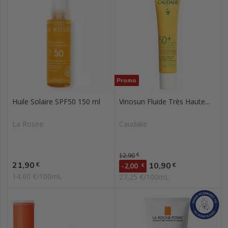
Promo
Huile Solaire SPF50 150 ml
Vinosun Fluide Très Haute...
La Rosee
Caudalie
Prix de base
12,90
€
Prix
21,90
Prix
€
10,90
€
-2,00
€
14,60 €/100mL
27,25 €/100mL