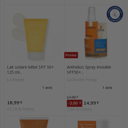
Promo
Lait solaire bébé SPF 50+
Anthelios Spray Invisible
125 ml...
SPF50+...
La Rosee
La Roche Posay
Prix de base
17,99
€
Prix
18,99
Prix
€
14,99
€
-3,00
€
15,19 €/100mL
7,50 €/100mL