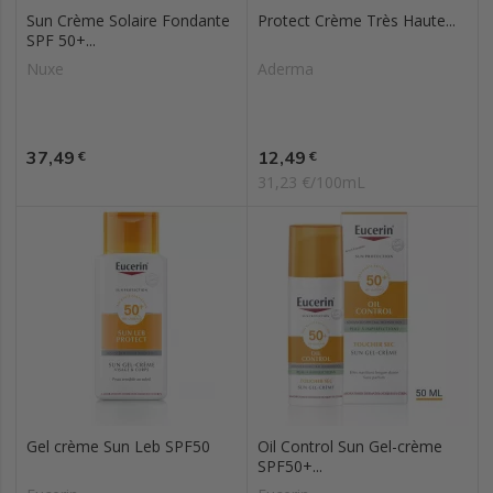
Sun Crème Solaire Fondante
Protect Crème Très Haute...
SPF 50+...
Nuxe
Aderma
Prix
Prix
37,49
12,49
€
€
31,23 €/100mL
Gel crème Sun Leb SPF50
Oil Control Sun Gel-crème
SPF50+...