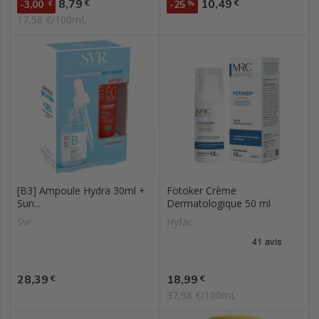
Prix
Prix
8,79
10,49
€
€
-3,00
€
-25
%
17,58 €/100mL
[B3] Ampoule Hydra 30ml +
Fotoker Crème
Sun...
Dermatologique 50 ml
Svr
Hyfac
Prix
Prix
28,39
18,99
€
€
37,98 €/100mL