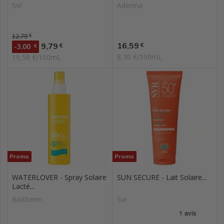
Svr
Aderma
Prix de base
12,79
€
Prix
Prix
16,59
9,79
€
€
-3,00
€
8,30 €/100mL
19,58 €/100mL
Promo
Promo
WATERLOVER - Spray Solaire
SUN SECURE - Lait Solaire...
Lacté...
Biotherm
Svr