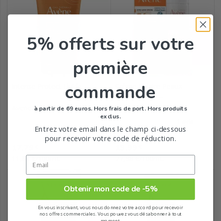
5% offerts
sur votre
première
commande
Intense Protect Fluide...
Crème Solaire Peaux
Sensibles SPF...
Avene
Avene
à partir de 69 euros. Hors frais de port. Hors produits
exclus.
Entrez votre email dans le champ ci-dessous
pour recevoir votre code de réduction.
Prix
Prix
17,79
13,99
€
€
11,86 €/100mL
27,98 €/100mL
Obtenir mon code de -5%
En vous inscrivant, vous nous donnez votre accord pour recevoir
nos offres commerciales. Vous pouvez vous désabonner à tout
moment.