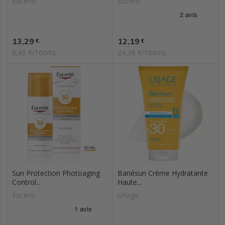
Eucerin
Eucerin
Prix
Prix
13,29
12,19
€
€
6,65 €/100mL
24,38 €/100mL
Sun Protection Photoaging
Bariésun Crème Hydratante
Control...
Haute...
Eucerin
Uriage