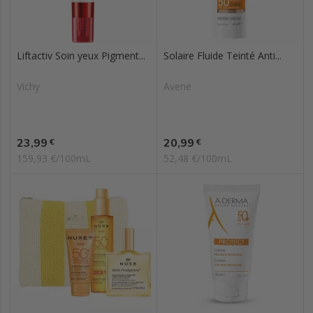
Liftactiv Soin yeux Pigment...
Solaire Fluide Teinté Anti...
Vichy
Avene
Prix
Prix
23,99
20,99
€
€
159,93 €/100mL
52,48 €/100mL