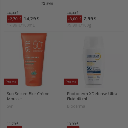
Prix de base
16,99
€
Prix de base
10,99
€
Prix
Prix
14,29
7,99
€
€
-2,70
€
-3,00
€
17,86 €/100mL
79,90 €/100g
Promo
Promo
Sun Secure Blur Crème
Photoderm XDefense Ultra-
Mousse...
Fluid 40 ml
Svr
Bioderma
Prix de base
11,79
€
Prix de base
13,99
€