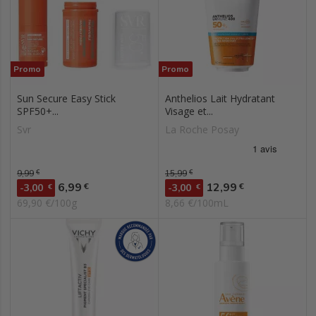
Promo
Promo
Sun Secure Easy Stick
Anthelios Lait Hydratant
SPF50+...
Visage et...
Svr
La Roche Posay
Prix de base
9,99
€
Prix de base
15,99
€
Prix
Prix
6,99
12,99
€
€
-3,00
€
-3,00
€
69,90 €/100g
8,66 €/100mL