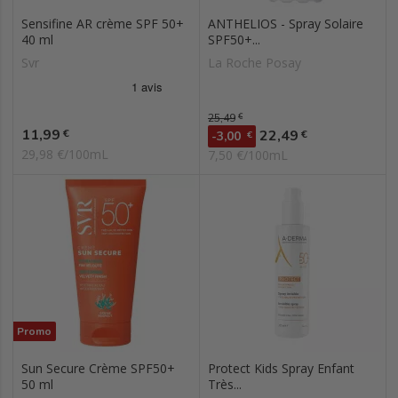
Sensifine AR crème SPF 50+
ANTHELIOS - Spray Solaire
40 ml
SPF50+...
Svr
La Roche Posay
Prix de base
25,49
€
Prix
11,99
Prix
€
22,49
€
-3,00
€
29,98 €/100mL
7,50 €/100mL
Promo
Sun Secure Crème SPF50+
Protect Kids Spray Enfant
50 ml
Très...