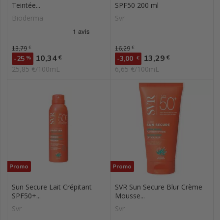
Teintée...
SPF50 200 ml
Bioderma
Svr
Prix de base
13,79
€
Prix de base
16,29
€
Prix
Prix
10,34
13,29
€
€
-25
%
-3,00
€
25,85 €/100mL
6,65 €/100mL
Promo
Promo
Sun Secure Lait Crépitant
SVR Sun Secure Blur Crème
SPF50+...
Mousse...
Svr
Svr