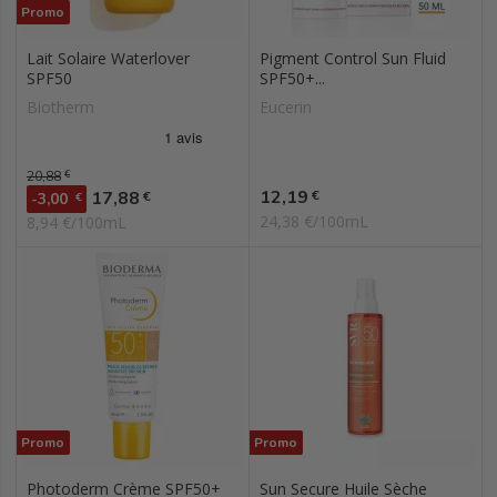
Promo
Lait Solaire Waterlover
Pigment Control Sun Fluid
SPF50
SPF50+...
Biotherm
Eucerin
Prix de base
20,88
€
Prix
Prix
12,19
17,88
€
€
-3,00
€
24,38 €/100mL
8,94 €/100mL
Promo
Promo
Photoderm Crème SPF50+
Sun Secure Huile Sèche