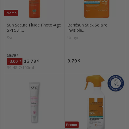
Promo
Sun Secure Fluide Photo-Age
Bariésun Stick Solaire
SPF50+...
Invisible...
Svr
Uriage
Prix de base
18,79
€
Prix
Prix
9,79
15,79
€
€
-3,00
€
39,48 €/100mL
Promo