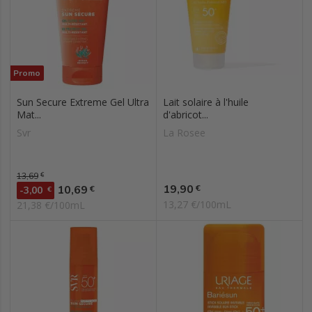
Promo
Sun Secure Extreme Gel Ultra
Lait solaire à l'huile
Mat...
d'abricot...
Svr
La Rosee
Prix de base
13,69
€
Prix
Prix
19,90
10,69
€
€
-3,00
€
13,27 €/100mL
21,38 €/100mL