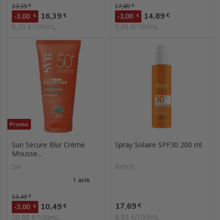
Prix de base
19,39
€
Prix de base
17,89
€
Prix
Prix
16,39
14,89
€
€
-3,00
€
-3,00
€
8,20 €/100mL
5,96 €/100mL
Promo
Sun Secure Blur Crème
Spray Solaire SPF30 200 ml
Mousse...
Svr
Avene
Prix de base
13,49
€
Prix
Prix
17,69
10,49
€
€
-3,00
€
8,85 €/100mL
20,98 €/100mL