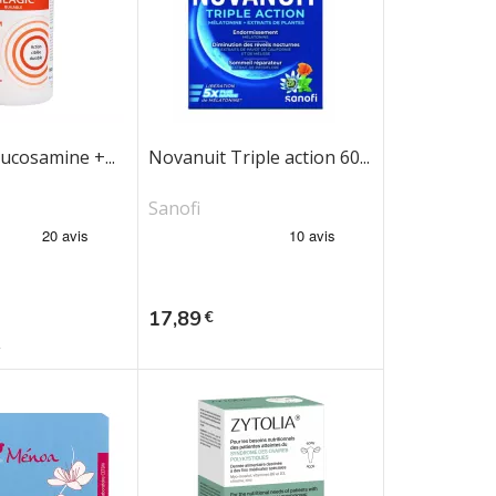
lucosamine +...
Novanuit Triple action 60...
Sanofi
Prix
17,89
€
L