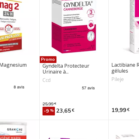
Promo
 Magnesium
Lactibiane 
Gyndelta Protecteur
gélules
Urinaire à...
Pileje
Ccd
25,99
€
Prix de base
Prix
19,99
€
Prix
23,65
€
-9
%