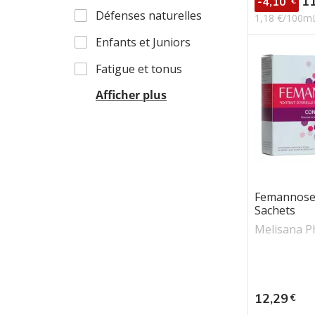
1
-4,10
€
Perte d
Défenses naturelles
1,18 €/100m
Soins s
Enfants et Juniors
Sommei
Fatigue et tonus
Afficher plus
Femannose 
Sachets
Melisana 
Prix
12,29
€