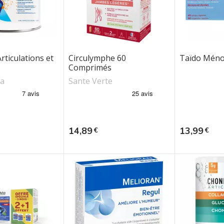
rticulations et
Circulymphe 60
Taïdo Méno
Comprimés
a
Sante Verte
Prix
Prix
14,89
13,99
€
€