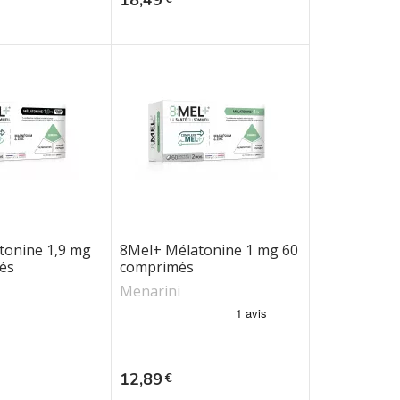
tonine 1,9 mg
8Mel+ Mélatonine 1 mg 60
és
comprimés
Menarini
Prix
12,89
€