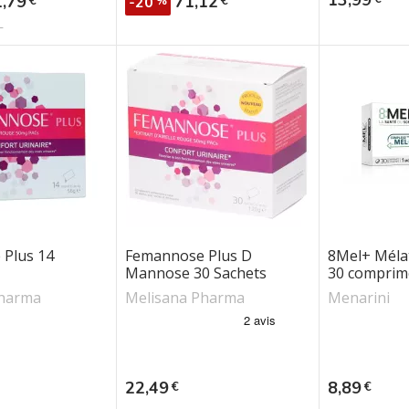
1,79
71,12
€
€
-20
%
e poids
L
pécifiques peaux et yeux
l et stress
Plus 14
Femannose Plus D
8Mel+ Méla
Mannose 30 Sachets
30 comprim
Pharma
Melisana Pharma
Menarini
Prix
Prix
22,49
8,89
€
€