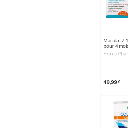
Macula -Z 
pour 4 moi
Horus Pha
Prix
49,99
€