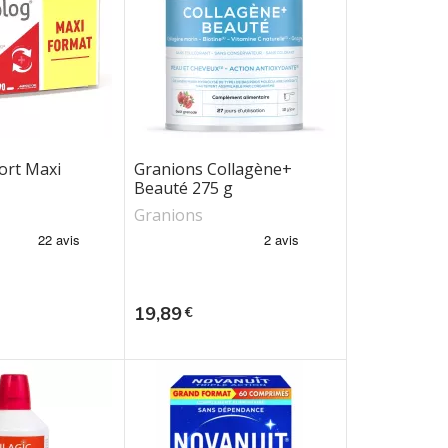
ort Maxi
Granions Collagène+
Beauté 275 g
Granions
Prix
19,89
€