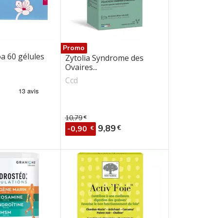
Promo
a 60 gélules
Zytolia Syndrome des
Ovaires...
Ccd
10,79
€
Prix de base
Prix
9,89
€
-0,90
€