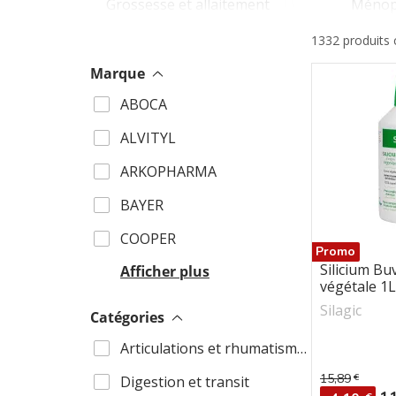
Grossesse et allaitement
Ménop
1332 produits
Soins spécifi
Oreilles et audition
ye
Marque
DENS
ABOCA
Articulations et
Anti-vieil
rhumatismes
FORTE
ALVITYL
GRANI
ARKOPHARMA
Cholestérol et diabète
Troubles m
INELD
BAYER
NEW N
COOPER
Promo
Silicium Bu
Afficher plus
végétale 1L
Silagic
Catégories
Nez go
Articulations et rhumatismes
15,89
€
Ongles
Prix de ba
Digestion et transit
Pr