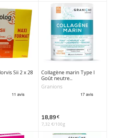
orvis Sii 2 x 28
Collagène marin Type I
Goût neutre...
Granions
Prix
18,89
€
7,32 €/100g