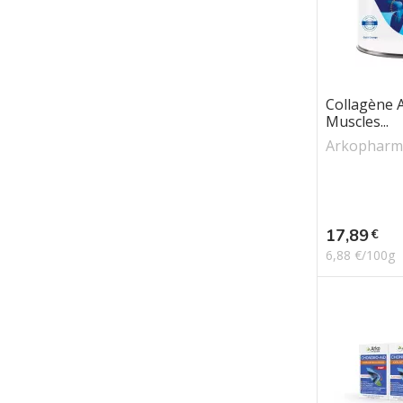
Collagène A
Muscles...
Arkopharm
Prix
17,89
€
6,88 €/100g