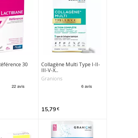
Référence 30
Collagène Multi Type I-II-
III-V-X...
Granions
Prix
15,79
€