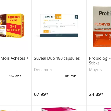
 Mois Achetés +
Suvéal Duo 180 capsules
Probiolog Fl
Sticks
e
Densmore
Mayoly
Prix
Prix
67,99
24,89
€
€