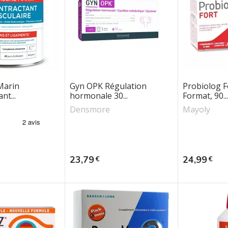
Marin
Gyn OPK Régulation
Probiolog F
nt...
hormonale 30...
Format, 90...
Densmore
Mayoly
Prix
Prix
23,79
24,99
€
€