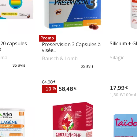
Promo
120 capsules
Silicium + G
Preservision 3 Capsules à
s
visée...
rma
Silagic
Bausch & Lomb
64,98
€
Prix de base
Prix
17,99
€
Prix
58,48
€
-10
%
1,80 €/100m