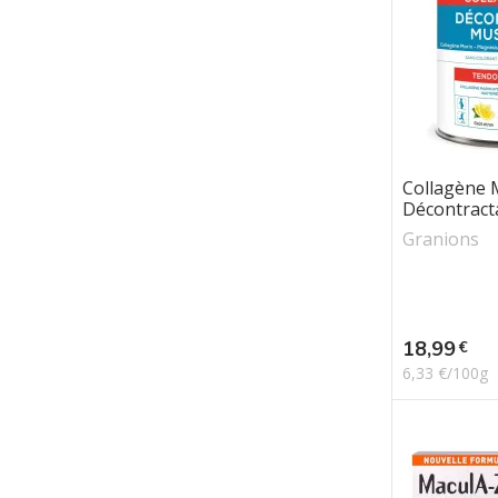
Collagène 
Décontracta
Granions
Prix
18,99
€
6,33 €/100g