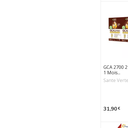
GCA 2700 2
1 Mois...
Sante Vert
Prix
31,90
€