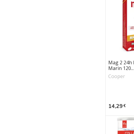
Mag 2 24h
Marin 120...
Cooper
Prix
14,29
€