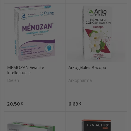
MEMOZAN Vivacité
Arkogélules Bacopa
Intellectuelle
Dielen
Arkopharma
Prix
Prix
20,50
6,69
€
€