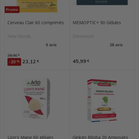
Promo
Cerveau Clair 60 comprimés
MEMOPTIC+ 90 Gélules
New Nordic
Densmore
Prix de base
28,90
€
Prix
Prix
45,99
23,12
€
€
-20
%
Lion's Mane 60 gélules
Ginkgo Biloba 20 Ampoules