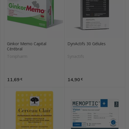
Ginkor Memo Capital
DynActifs 30 Gélules
Cérébral
Tonipharm
Synactifs
Prix
Prix
11,69
14,90
€
€