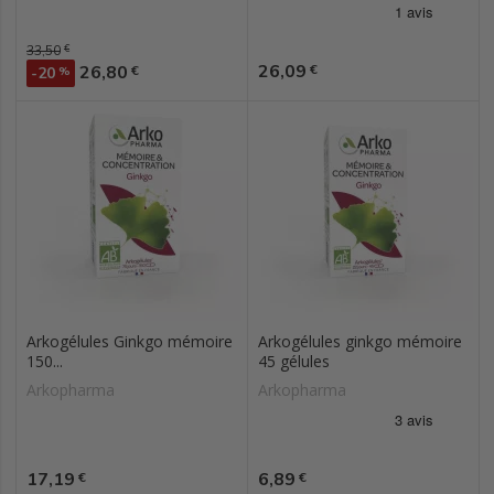
Prix de base
33,50
€
Prix
Prix
26,09
26,80
€
€
-20
%
Arkogélules Ginkgo mémoire
Arkogélules ginkgo mémoire
150...
45 gélules
Arkopharma
Arkopharma
Prix
Prix
17,19
6,89
€
€