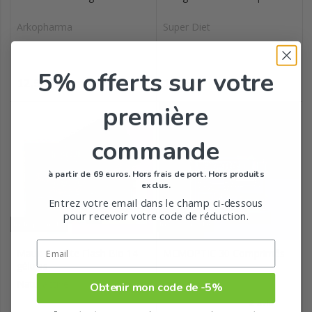
Arkopharma
Super Diet
5% offerts
sur votre
Prix
Prix
12,99
14,69
€
€
première
commande
à partir de 69 euros. Hors frais de port. Hors produits
exclus.
Entrez votre email dans le champ ci-dessous
pour recevoir votre code de réduction.
Indisponible
Indisponible
Maux de Tête Flash Bio 14
MEMOPTIC 30 Comprimés
gélules
Naturactive
Densmore
Obtenir mon code de -5%