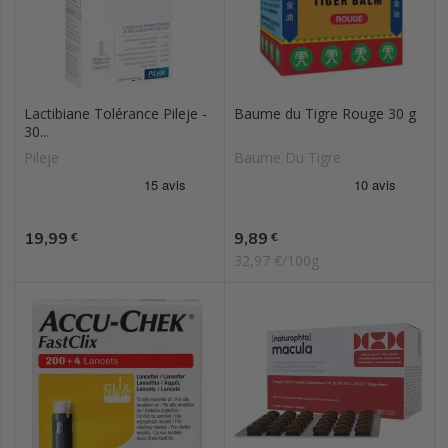
Lactibiane Tolérance Pileje -
Baume du Tigre Rouge 30 g
30...
Pileje
Baume Du Tigre
Prix
Prix
19,99
9,89
€
€
32,97 €/100g