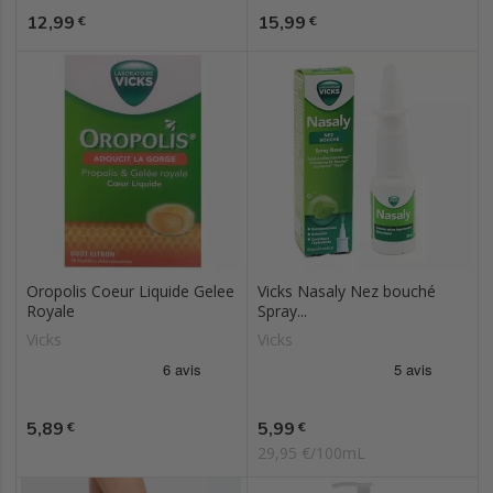
Prix
Prix
12,99
15,99
€
€
Oropolis Coeur Liquide Gelee
Vicks Nasaly Nez bouché
Royale
Spray...
Vicks
Vicks
Prix
Prix
5,89
5,99
€
€
29,95 €/100mL