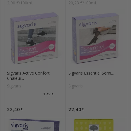
2,90 €/100mL
20,23 €/100mL
Sigvaris Active Confort
Sigvaris Essentiel Semi...
Chaleur...
Sigvaris
Sigvaris
Prix
Prix
22,40
22,40
€
€