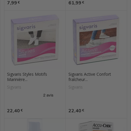
Prix
Prix
7,99
61,99
€
€
Sigvaris Styles Motifs
Sigvaris Active Confort
Marinière...
fraîcheur...
Sigvaris
Sigvaris
Prix
Prix
22,40
22,40
€
€