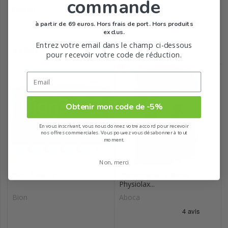
commande
Omron
Roche
à partir de 69 euros. Hors frais de port. Hors produits
exclus.
Entrez votre email dans le champ ci-dessous
Prix
Prix
13,99
36,02
€
€
pour recevoir votre code de réduction.
Obtenir mon code de -5%
En vous inscrivant, vous nous donnez votre accord pour recevoir
nos offres commerciales. Vous pouvez vous désabonner à tout
moment.
Non, merci
Bion 3 Adulte
Physiotransit Sollievo
Physiolax...
Bion
Aboca