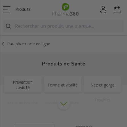
Produits
Parapharmacie en ligne
Produits de Santé
Prévention
Forme et vitalité
Nez et gorge
covid19
Troubles
Maux de bouche
Douleurs et fièvre
gastrointestinaux
Troubles de la
Gynécologie
Yeux
circulation