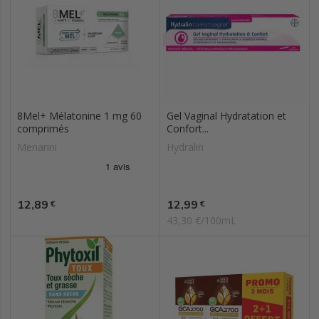
8Mel+ Mélatonine 1 mg 60
Gel Vaginal Hydratation et
comprimés
Confort...
Menarini
Hydralin
Prix
Prix
12,89
12,99
€
€
43,30 €/100mL