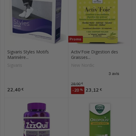
Promo
Sigvaris Styles Motifs
Activ'Foie Digestion des
Marinière...
Graisses...
Sigvaris
New Nordic
Prix de base
28,90
€
Prix
22,40
Prix
€
23,12
€
-20
%