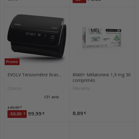
Promo
EVOLV Tensiomètre Bras...
8Mel+ Mélatonine 1,9 mg 30
comprimés
Omron
Menarini
Prix de base
149,99
€
Prix
Prix
8,89
99,99
€
€
-50,00
€