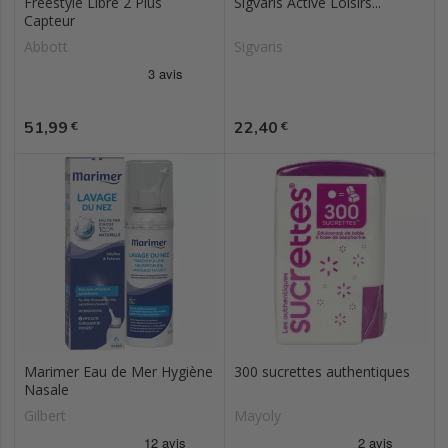
Freestyle Libre 2 Plus
Sigvaris Active Loisirs...
Capteur
Abbott
Sigvaris
Prix
Prix
51,99
22,40
€
€
Marimer Eau de Mer Hygiène
300 sucrettes authentiques
Nasale
Gilbert
Mayoly