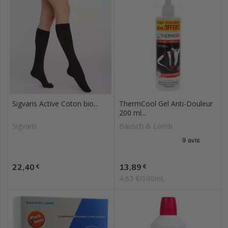
Sigvaris Active Coton bio...
ThermCool Gel Anti-Douleur
200 ml...
Sigvaris
Bausch & Lomb
Prix
Prix
22,40
13,89
€
€
4,63 €/100mL