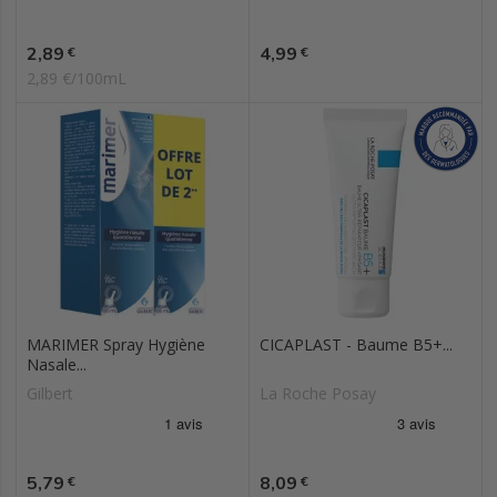
Prix
Prix
2,89
4,99
€
€
2,89 €/100mL
MARIMER Spray Hygiène
CICAPLAST - Baume B5+...
Nasale...
Gilbert
La Roche Posay
Prix
Prix
5,79
8,09
€
€