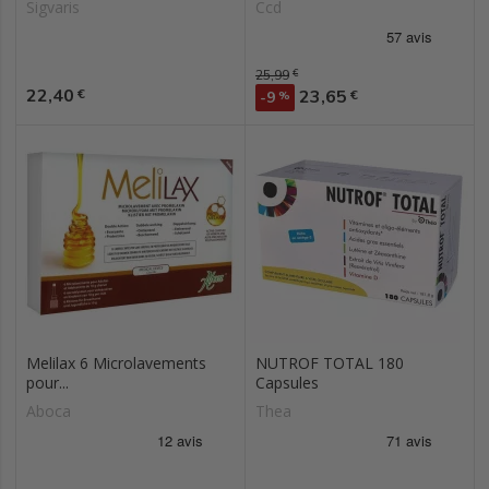
Sigvaris
Ccd
Prix de base
25,99
€
Prix
22,40
Prix
€
23,65
€
-9
%
Melilax 6 Microlavements
NUTROF TOTAL 180
pour...
Capsules
Aboca
Thea