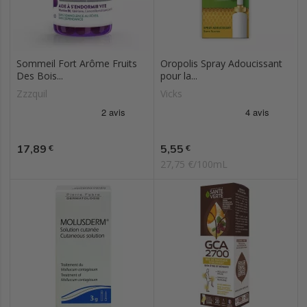
Sommeil Fort Arôme Fruits
Oropolis Spray Adoucissant
Des Bois...
pour la...
Zzzquil
Vicks
Prix
Prix
17,89
5,55
€
€
27,75 €/100mL