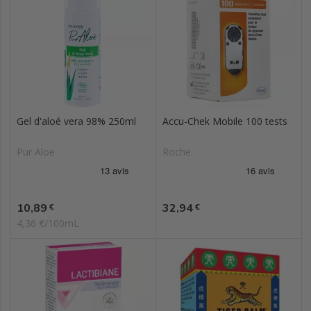
Gel d'aloé vera 98% 250ml
Accu-Chek Mobile 100 tests
Pur Aloe
Roche
Prix
Prix
10,89
32,94
€
€
4,36 €/100mL