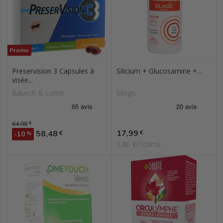
Promo
Preservision 3 Capsules à
Silicium + Glucosamine +...
visée...
Bausch & Lomb
Silagic
Prix de base
64,98
€
Prix
Prix
17,99
58,48
€
€
-10
%
1,80 €/100mL