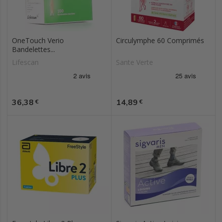
OneTouch Verio
Circulymphe 60 Comprimés
Bandelettes...
Lifescan
Sante Verte
Prix
Prix
36,38
14,89
€
€