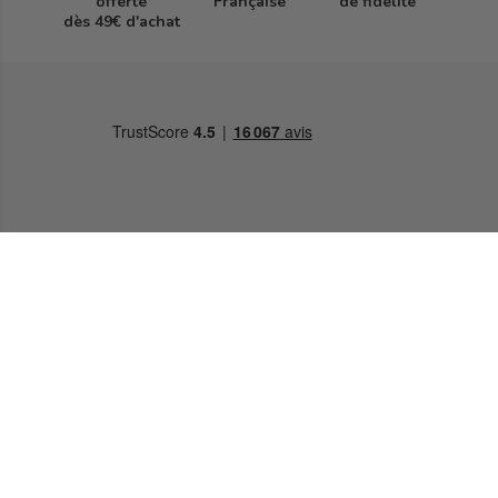
offerte
Française
de fidélité
dès 49€ d'achat
Pharmacie Française
34 Place de la République,
50500 Carentan
Envoyer un message
02 33 71 17 30
Lundi, mardi, jeudi, vendredi 9h30-12h