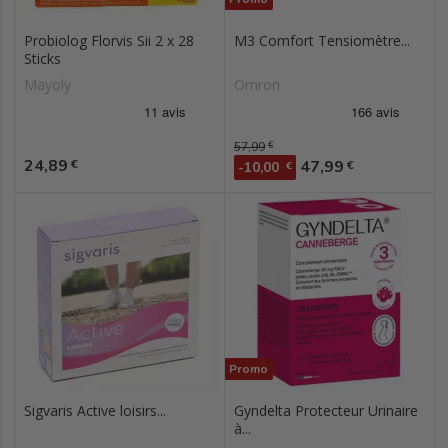
Probiolog Florvis Sii 2 x 28
M3 Comfort Tensiomètre...
Sticks
Mayoly
Omron
Prix de base
57,99
€
Prix
24,89
Prix
€
47,99
€
-10,00
€
Promo
Sigvaris Active loisirs...
Gyndelta Protecteur Urinaire
à...