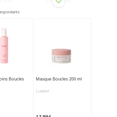
x gras
Cheveux fins
respondants
oins Boucles
Masque Boucles 200 ml
Luxeol
Prix
17,89
€