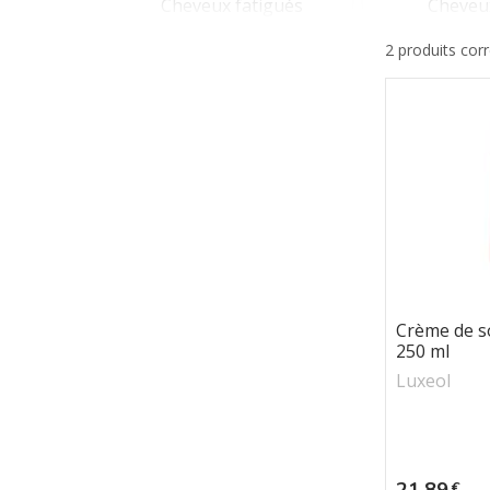
Cheveux fatigués
Cheveu
2 produits cor
Crème de s
250 ml
Luxeol
Prix
21,89
€