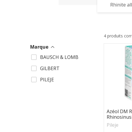
Rhinite al
4 produits cor
Marque
BAUSCH & LOMB
GILBERT
PILEJE
Azéol DM R
Rhinosinusit
Pileje