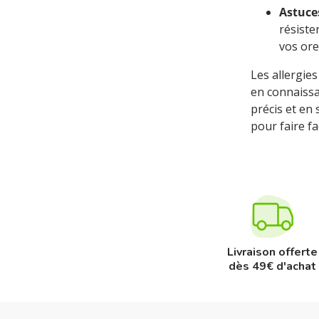
Astuce
résiste
vos orei
Les allergie
en connaissa
précis et en
pour faire fa
Livraison offerte
dès 49€ d'achat