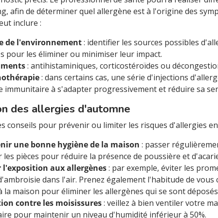
g, afin de déterminer quel allergène est à l'origine des symp
ut inclure :
e de l'environnement
: identifier les sources possibles d'a
 pour les éliminer ou minimiser leur impact.
aments
: antihistaminiques, corticostéroïdes ou décongest
othérapie
: dans certains cas, une série d'injections d'alle
 immunitaire à s'adapter progressivement et réduire sa sens
on des allergies d'automne
s conseils pour prévenir ou limiter les risques d'allergies e
nir une bonne hygiène de la maison
: passer régulièremen
r les pièces pour réduire la présence de poussière et d'acari
 l'exposition aux allergènes
: par exemple, éviter les prom
d'ambroisie dans l'air. Prenez également l'habitude de vou
à la maison pour éliminer les allergènes qui se sont déposé
tion contre les moisissures
: veillez à bien ventiler votre m
ire pour maintenir un niveau d'humidité inférieur à 50%.