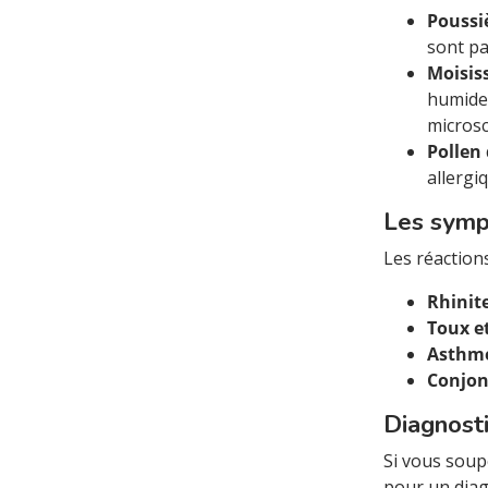
Poussi
sont pa
Moisis
humides
microsc
Pollen
allergi
Les symp
Les réaction
Rhinite
Toux e
Asthm
Conjonc
Diagnosti
Si vous soup
pour un diag