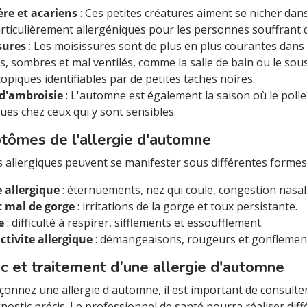
ère et acariens
: Ces petites créatures aiment se nicher dans la 
rticulièrement allergéniques pour les personnes souffrant d'
sures
: Les moisissures sont de plus en plus courantes dans
, sombres et mal ventilés, comme la salle de bain ou le so
opiques identifiables par de petites taches noires.
 d'ambroisie
: L'automne est également la saison où le polle
ques chez ceux qui y sont sensibles.
tômes de l'allergie d'automne
s allergiques peuvent se manifester sous différentes forme
 allergique
: éternuements, nez qui coule, congestion nasal
t mal de gorge
: irritations de la gorge et toux persistante.
e
: difficulté à respirer, sifflements et essoufflement.
tivite allergique
: démangeaisons, rougeurs et gonflement
c et traitement d’une allergie d'automne
çonnez une allergie d'automne, il est important de consulter
nostic précis. Le professionnel de santé pourra réaliser dif