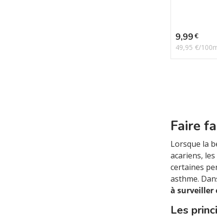
Prix
9,99
€
49,95 €/100
Faire f
Lorsque la be
acariens, le
certaines pe
asthme. Dan
à surveiller
Les princ