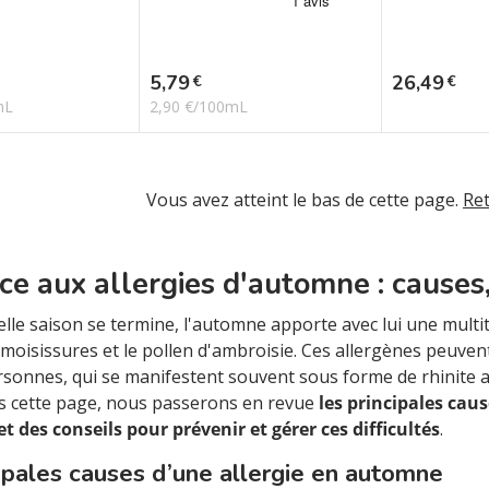
Prix
Prix
5,79
26,49
€
€
mL
2,90 €/100mL
Vous avez atteint le bas de cette page.
Re
ace aux allergies d'automne : cause
lle saison se termine, l'automne apporte avec lui une multit
s moisissures et le pollen d'ambroisie. Ces allergènes peuven
rsonnes, qui se manifestent souvent sous forme de rhinite 
s cette page, nous passerons en revue
les principales cau
 et des conseils pour prévenir et gérer ces difficultés
.
ipales causes d’une allergie en automne