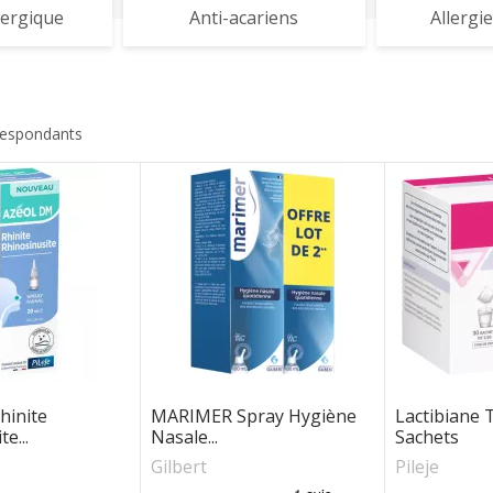
lergique
Anti-acariens
Allergie
respondants
hinite
MARIMER Spray Hygiène
Lactibiane 
e...
Nasale...
Sachets
Gilbert
Pileje