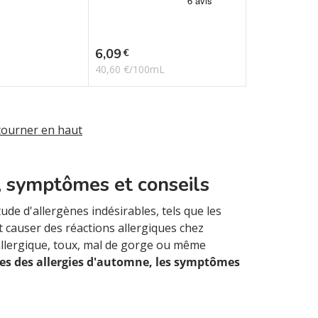
Prix
6,09
€
40,60 €/100mL
tourner en haut
s, symptômes et conseils
ude d'allergènes indésirables, tels que les
t causer des réactions allergiques chez
allergique, toux, mal de gorge ou même
ses des allergies d'automne, les symptômes