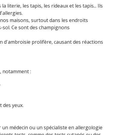
literie, les tapis, les rideaux et les tapis... Ils
allergies.
 nos maisons, surtout dans les endroits
us-sol. Ce sont des champignons
n d'ambroisie prolifère, causant des réactions
s, notamment :
.
 des yeux.
 un médecin ou un spécialiste en allergologie
férents tests, comme des tests cutanés ou des