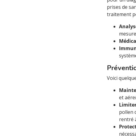
prises de san
traitement pe
Analys
mesures
Médic
Immun
système
Préventi
Voici quelque
Mainte
et aére
Limiter
pollen 
rentré 
Protec
nécessa