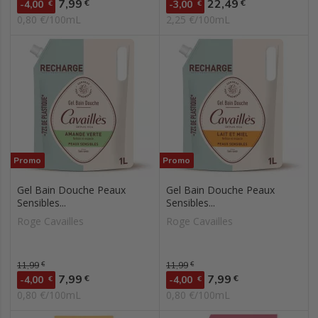
Prix
Prix
7,99
22,49
€
€
-4,00
€
-3,00
€
0,80 €/100mL
2,25 €/100mL
Promo
Promo
Gel Bain Douche Peaux
Gel Bain Douche Peaux
Sensibles...
Sensibles...
Roge Cavailles
Roge Cavailles
Prix de base
11,99
€
Prix de base
11,99
€
Prix
Prix
7,99
7,99
€
€
-4,00
€
-4,00
€
0,80 €/100mL
0,80 €/100mL