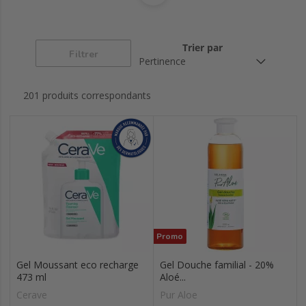
Huiles de bain/de
Savons de
Savons lait de
douche
marseille liquide
chèvre
Trier par
Filtrer
201 produits correspondants
Promo
Gel Moussant eco recharge
Gel Douche familial - 20%
473 ml
Aloé...
Cerave
Pur Aloe