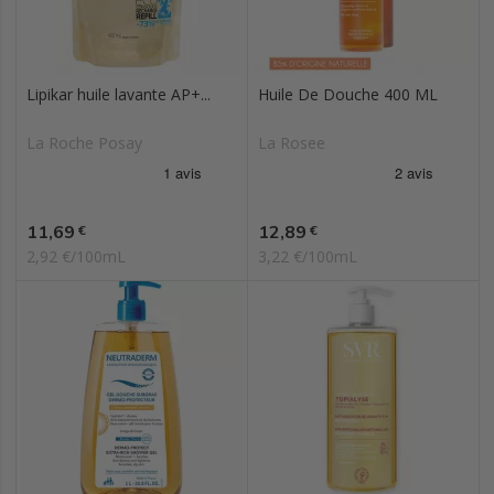
Lipikar huile lavante AP+...
Huile De Douche 400 ML
La Roche Posay
La Rosee
Prix
Prix
11,69
12,89
€
€
2,92 €/100mL
3,22 €/100mL