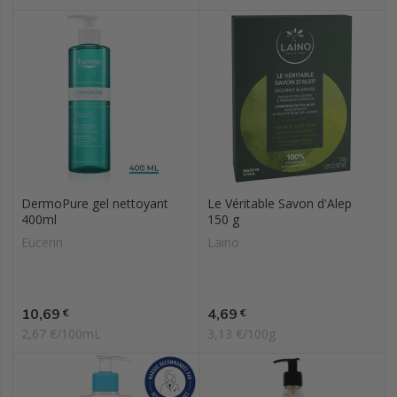
DermoPure gel nettoyant
Le Véritable Savon d'Alep
400ml
150 g
Eucerin
Laino
Prix
Prix
10,69
4,69
€
€
2,67 €/100mL
3,13 €/100g