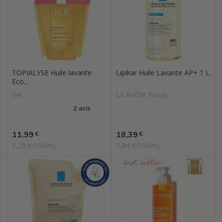
TOPIALYSE Huile lavante
Lipikar Huile Lavante AP+ 1 L
Eco...
Svr
La Roche Posay
Prix
Prix
11,99
18,39
€
€
1,20 €/100mL
1,84 €/100mL