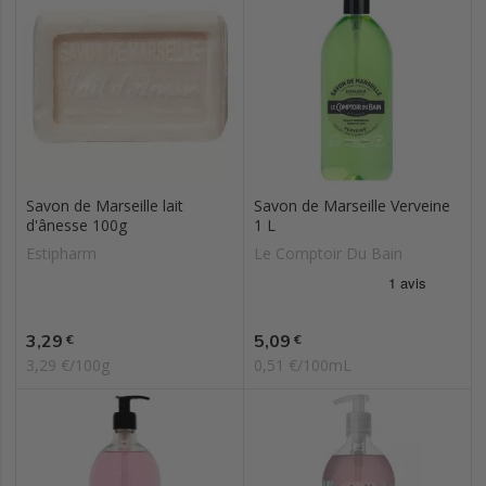
Savon de Marseille lait
Savon de Marseille Verveine
d'ânesse 100g
1 L
Estipharm
Le Comptoir Du Bain
Prix
Prix
3,29
5,09
€
€
3,29 €/100g
0,51 €/100mL