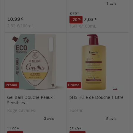
Prix de base
8,79
€
Prix
10,99
Prix
€
7,03
€
-20
%
2,32 €/100mL
1,41 €/100mL
Promo
Promo
Gel Bain Douche Peaux
pH5 Huile de Douche 1 Litre
Sensibles...
Roge Cavailles
Eucerin
Prix de base
11,99
€
Prix de base
25,49
€