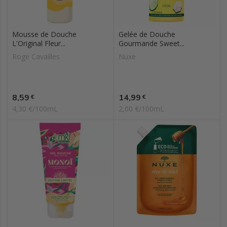
Mousse de Douche
Gelée de Douche
L'Original Fleur...
Gourmande Sweet...
Roge Cavailles
Nuxe
Prix
Prix
8,59
14,99
€
€
4,30 €/100mL
2,00 €/100mL