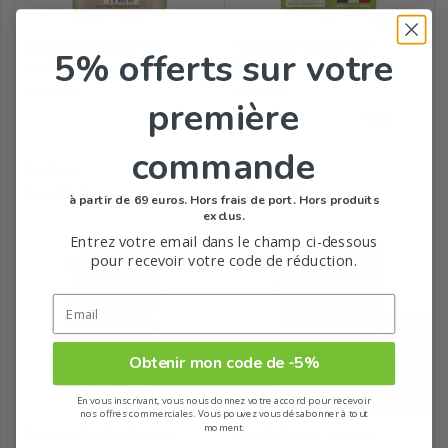
Exomega Control Gel
Exomega Control Gel
5% offerts
sur votre
Lavant...
Moussant...
Aderma
Aderma
première
commande
Prix
Prix
22,39
19,29
€
€
2,24 €/100mL
1,93 €/100mL
à partir de 69 euros. Hors frais de port. Hors produits
exclus.
Entrez votre email dans le champ ci-dessous
pour recevoir votre code de réduction.
Obtenir mon code de -5%
En vous inscrivant, vous nous donnez votre accord pour recevoir
nos offres commerciales. Vous pouvez vous désabonner à tout
moment.
Spirial Déo-Douche Gel
Eco Recharge Huile de