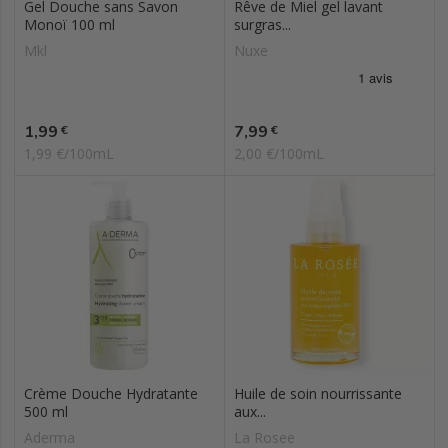
Gel Douche sans Savon
Rêve de Miel gel lavant
Monoï 100 ml
surgras...
Mkl
Nuxe
Prix
Prix
1,99
7,99
€
€
1,99 €/100mL
2,00 €/100mL
Crème Douche Hydratante
Huile de soin nourrissante
500 ml
aux...
Aderma
La Rosee