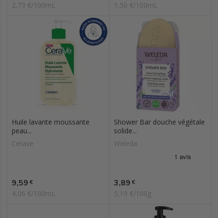
2,73 €/100mL
1,50 €/100mL
Huile lavante moussante
Shower Bar douche végétale
peau...
solide...
Cerave
Weleda
Prix
Prix
9,59
3,89
€
€
4,06 €/100mL
5,19 €/100g