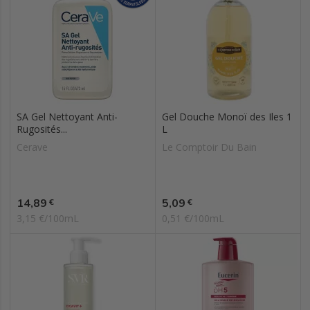
SA Gel Nettoyant Anti-
Gel Douche Monoï des Iles 1
Rugosités...
L
Cerave
Le Comptoir Du Bain
Prix
Prix
14,89
5,09
€
€
3,15 €/100mL
0,51 €/100mL