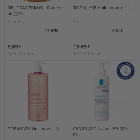
NEUTRADERM Gel Douche
TOPIALYSE Huile lavante 1 L
Surgras...
Gilbert
Svr
Prix
Prix
5,89
13,69
€
€
0,59 €/100mL
1,37 €/100mL
TOPIALYSE Gel lavant - 1L
CICAPLAST Lavant B5 200
mL