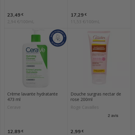
Prix
Prix
23,49
17,29
€
€
2,94 €/100mL
11,53 €/100mL
Crème lavante hydratante
Douche surgras nectar de
473 ml
rose 200ml
Cerave
Roge Cavailles
Prix
Prix
12,89
2,99
€
€