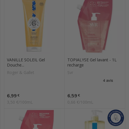
VANILLE SOLEIL Gel
TOPIALYSE Gel lavant - 1L
Douche...
recharge
Roger & Gallet
Svr
Prix
Prix
6,99
6,59
€
€
3,50 €/100mL
0,66 €/100mL