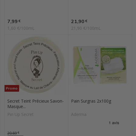
Prix
Prix
7,99
21,90
€
€
1,60 €/100mL
21,90 €/100mL
Promo
Secret Teint Précieux Savon-
Pain Surgras 2x100g
Masque...
Pin Up Secret
Aderma
Prix de base
20,69
€