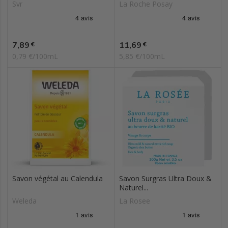
Svr
La Roche Posay
Prix
Prix
7,89
11,69
€
€
0,79 €/100mL
5,85 €/100mL
Savon végétal au Calendula
Savon Surgras Ultra Doux &
Naturel...
Weleda
La Rosee