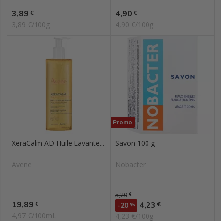
Prix
Prix
3,89
4,90
€
€
3,89 €/100g
4,90 €/100g
Promo
XeraCalm AD Huile Lavante...
Savon 100 g
Avene
Nobacter
Prix de base
5,29
€
Prix
19,89
Prix
€
4,23
€
-20
%
4,97 €/100mL
4,23 €/100g