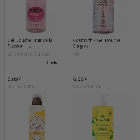
Gel Douche Fruit de la
Cosm'Ethik Gel Douche
Passion 1 L
Surgras...
Le Comptoir Du Bain
Mkl
Prix
Prix
5,09
6,09
€
€
0,51 €/100mL
0,61 €/100mL