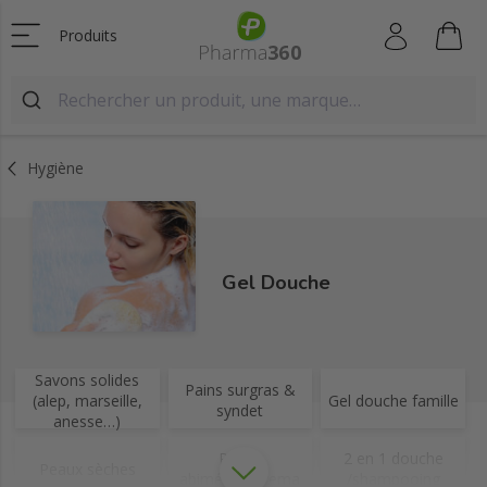
Produits
Hygiène
Gel Douche
Savons solides
Pains surgras &
(alep, marseille,
Gel douche famille
syndet
anesse…)
Peaux
2 en 1 douche
Peaux sèches
abimées/eczema
/shampooing