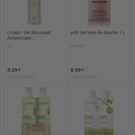
Cicavit+ Gel Moussant
pH5 Gel huile de douche 1 L
Assainissant...
Svr
Eucerin
Prix
Prix
9,39
8,99
€
€
4,70 €/100mL
0,90 €/100mL