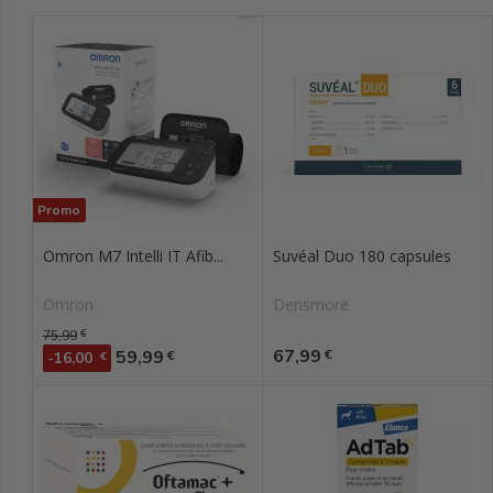
Promo
Omron M7 Intelli IT Afib...
Suvéal Duo 180 capsules
Omron
Densmore
Prix de base
75,99
€
Prix
Prix
67,99
59,99
€
€
-16,00
€