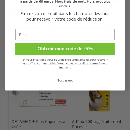
à partir de 69 euros. Hors frais de port. Hors produits
exclus.
Promo
Entrez votre email dans le champ ci-dessous
pour recevoir votre code de réduction.
Omron M7 Intelli IT Afib...
Suvéal Duo 180 capsules
Omron
Densmore
Prix de base
75,99
€
Obtenir mon code de -5%
Prix
Prix
67,99
59,99
€
€
-16,00
€
En vous inscrivant, vous nous donnez votre accord pour recevoir
nos offres commerciales. Vous pouvez vous désabonner à tout
moment.
Non, merci
OFTAMAC + Plus Capsules à
AdTab 900 mg Traitement
visée...
Puces et...