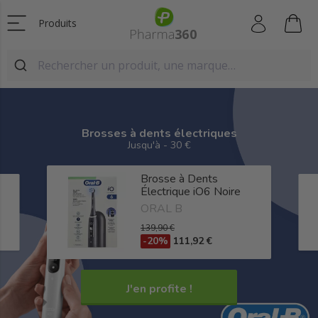
Produits
Brosses à dents électriques
Jusqu'à - 30 €
Brosse à Dents
Électrique iO6 Noire
ORAL B
139,90 €
-20%
111,92 €
J'en profite !