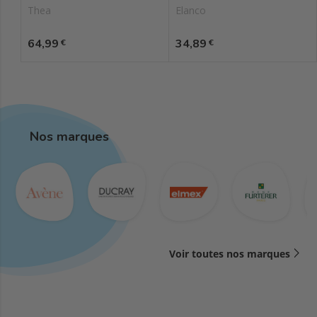
Thea
Elanco
Prix
Prix
64,99
34,89
€
€
Nos marques
Voir toutes nos marques