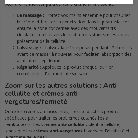
pour tirer le meilleur parti de votre crème amincissante :
Le massage :
Frottez vos mains ensemble pour chauffer
la crème et faciliter sa pénétration dans la peau. Massez
ensuite la zone concernée avec des mouvements
circulaires, du bas vers le haut, en insistant sur les zones
présentant de la cellulite.
Laissez agir :
Laissez la crème poser pendant 15 minutes
avant de masser à nouveau pour faciliter l'absorption des
actifs dans l'épiderme.
Régularité :
Appliquez le produit chaque jour, en
complément d'un mode de vie sain.
Zoom sur les autres solutions : Anti-
cellulite et crèmes anti-
vergetures/fermeté
Outre les crèmes amincissantes, il existe d'autres produits
spécifiques pour traiter les problèmes cutanés liés à
l'embonpoint. Les
crèmes anti-cellulite
ciblent la cellulite,
tandis que les
crèmes
anti-vergetures
favorisent l'élasticité et
la fermeté de la peau.