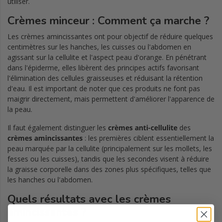
utiliser.
Crèmes minceur : Comment ça marche ?
Les crèmes amincissantes ont pour objectif de réduire quelques
centimètres sur les hanches, les cuisses ou l'abdomen en
agissant sur la cellulite et l'aspect peau d'orange. En pénétrant
dans l'épiderme, elles libèrent des principes actifs favorisant
l'élimination des cellules graisseuses et réduisant la rétention
d'eau. Il est important de noter que ces produits ne font pas
maigrir directement, mais permettent d'améliorer l'apparence de
la peau.
Il faut également distinguer les
crèmes anti-cellulite
des
crèmes amincissantes
: les premières ciblent essentiellement la
peau marquée par la cellulite (principalement sur les mollets, les
fesses ou les cuisses), tandis que les secondes visent à réduire
la graisse corporelle dans des zones plus spécifiques, telles que
les hanches ou l'abdomen.
Quels résultats avec les crèmes
amincissantes ?