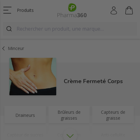
Produits
Minceur
Crème Fermeté Corps
Brûleurs de
Capteurs de
Draineurs
graisses
graisse
Capteur de sucres
Coupe faim
Anti-cellulite