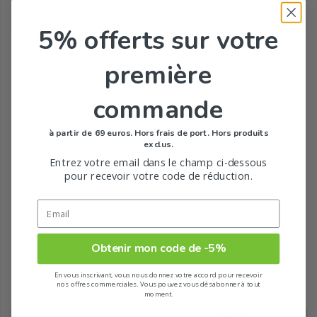
5% offerts
sur votre
Tous les produits de la marque
première
commande
à partir de 69 euros. Hors frais de port. Hors produits
exclus.
Entrez votre email dans le champ ci-dessous
pour recevoir votre code de réduction.
Obtenir mon code de -5%
En vous inscrivant, vous nous donnez votre accord pour recevoir
Recommandé pour vous
nos offres commerciales. Vous pouvez vous désabonner à tout
moment.