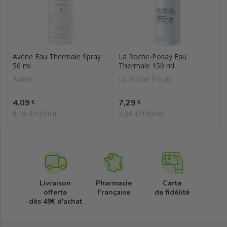
Avène Eau Thermale Spray
La Roche-Posay Eau
50 ml
Thermale 150 ml
Avene
La Roche Posay
Prix
Prix
4,09
7,29
€
€
8,18 €/100mL
4,86 €/100mL
Livraison
Pharmacie
Carte
offerte
Française
de fidélité
dès 49€ d'achat