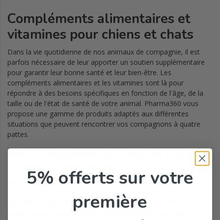
Compléments alimentaires et
vitamines pour chiens et chats
Dans la vie quotidienne de nos animaux de compagnie, il est
parfois nécessaire de leur apporter un soutien supplémentaire
pour garantir leur bonne santé et leur bien-être. Les
compléments alimentaires et les vitamines sont là pour
répondre à des besoins spécifiques en fonction de l'âge, de la
taille ou de l'état de santé de votre animal. Pharma360 vous
propose une gamme de produits adaptés aux différentes
situations que peuvent rencontrer vos compagnons à quatre
pattes.
Les compléments alimentaires pour
chiens et chats seniors
5% offerts
sur votre
En vieillissant, les animaux peuvent connaître des baisses
d'énergie, des périodes de fatigue ou encore des problèmes
première
articulaires.
Les compléments alimentaires pour chiens et
chats seniors
viennent pallier ces difficultés et leur offrir un