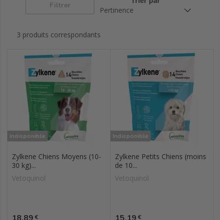
Trier par
Filtrer
3 produits correspondants
Indisponible
Indisponible
Zylkene Chiens Moyens (10-
Zylkene Petits Chiens (moins
30 kg)...
de 10...
Vetoquinol
Vetoquinol
Prix
Prix
18,89
15,19
€
€