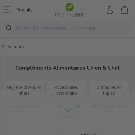
Produits
Animaux
Compléments Alimentaires Chien & Chat
Hygiène chiens et
Accessoires
Antipuces et
chats
vétérinaire
tiques
Compléments
Traitement de
Vermifuges chiens
alimentaires véto
l'habitat
et chats
Autres soins
Anti stress chats
animaux
et chiens