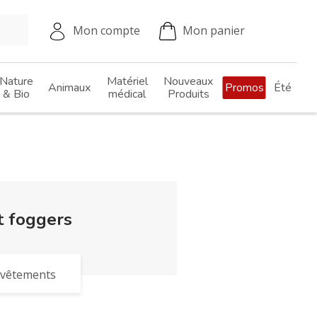
Mon compte
Mon panier
Nature
Matériel
Nouveaux
Animaux
Promos
Été
& Bio
médical
Produits
t foggers
t vêtements