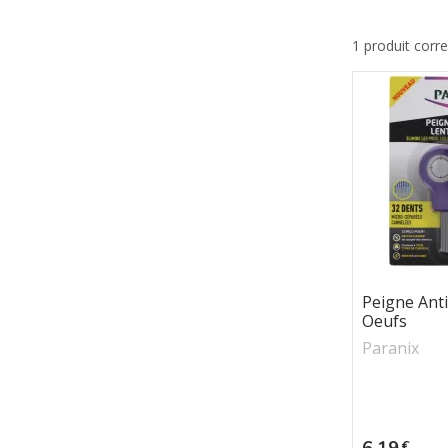
1 produit corr
Peigne Ant
Oeufs
Paranix
Prix
6,19
€