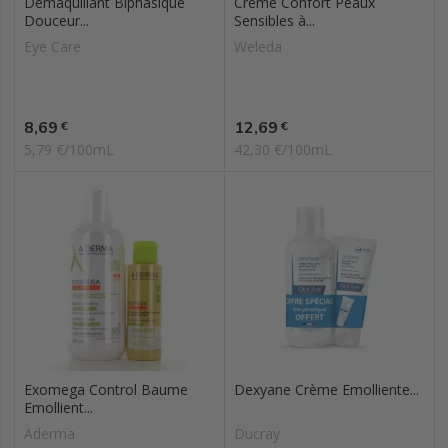
Démaquillant Biphasique
Crème Confort Peaux
Douceur...
Sensibles à...
Eye Care
Weleda
Prix
Prix
8,69
12,69
€
€
5,79 €/100mL
42,30 €/100mL
Exomega Control Baume
Dexyane Crème Emolliente...
Emollient...
Aderma
Ducray