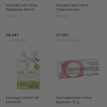
XeraCalm AD Crème
Dexyane Med Crème
Relipidante 400 ml
Traitement des...
Avene
Ducray
Prix
Prix
26,49
17,09
€
€
6,62 €/100mL
17,09 €/100mL
Exomega Control Gel
Dermoplasmine Crème
Moussant...
Apaisante 70 g