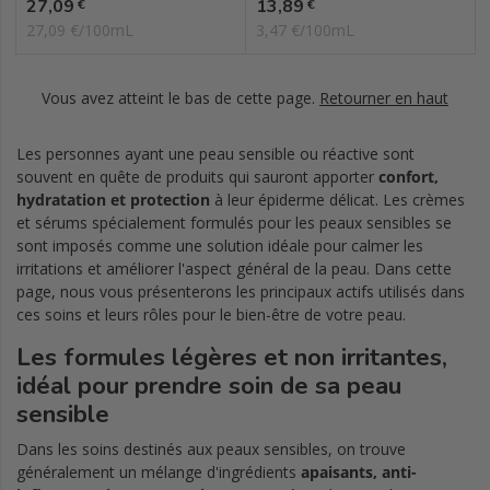
Prix
Prix
27,09
13,89
€
€
27,09 €/100mL
3,47 €/100mL
Vous avez atteint le bas de cette page.
Retourner en haut
Les personnes ayant une peau sensible ou réactive sont
souvent en quête de produits qui sauront apporter
confort,
hydratation et protection
à leur épiderme délicat. Les crèmes
et sérums spécialement formulés pour les peaux sensibles se
sont imposés comme une solution idéale pour calmer les
irritations et améliorer l'aspect général de la peau. Dans cette
page, nous vous présenterons les principaux actifs utilisés dans
ces soins et leurs rôles pour le bien-être de votre peau.
Les formules légères et non irritantes,
idéal pour prendre soin de sa peau
sensible
Dans les soins destinés aux peaux sensibles, on trouve
généralement un mélange d'ingrédients
apaisants, anti-