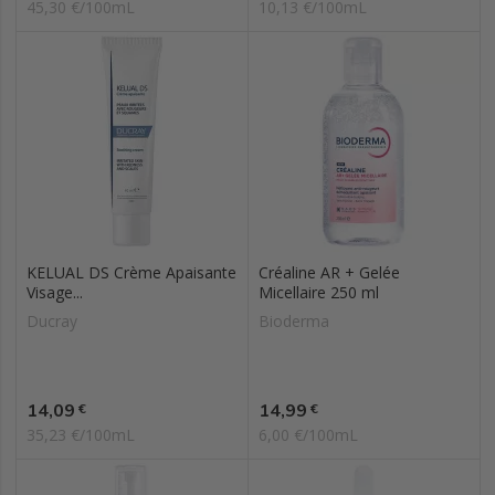
45,30 €/100mL
10,13 €/100mL
KELUAL DS Crème Apaisante
Créaline AR + Gelée
Visage...
Micellaire 250 ml
Ducray
Bioderma
Prix
Prix
14,09
14,99
€
€
35,23 €/100mL
6,00 €/100mL