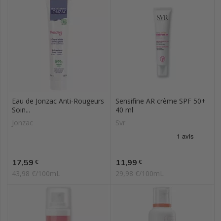
Eau de Jonzac Anti-Rougeurs
Sensifine AR crème SPF 50+
Soin...
40 ml
Jonzac
Svr
Prix
Prix
17,59
11,99
€
€
43,98 €/100mL
29,98 €/100mL