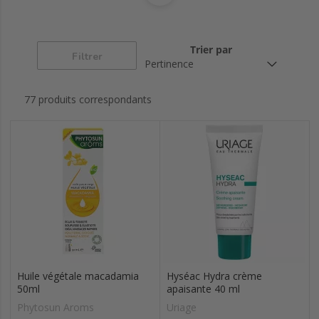
visage
Adapté au
Peaux atopiques
Peaux intolérantes
psoriasis
Trier par
Filtrer
77 produits correspondants
Huile végétale macadamia
Hyséac Hydra crème
50ml
apaisante 40 ml
Phytosun Aroms
Uriage