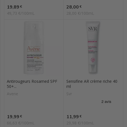
Prix
Prix
19,89
28,00
€
€
49,73 €/100mL
28,00 €/100mL
Antirougeurs Rosamed SPF
Sensifine AR crème riche 40
50+...
ml
Avene
Svr
Prix
Prix
19,99
11,99
€
€
66,63 €/100mL
29,98 €/100mL