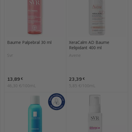
Baume Palpebral 30 ml
XeraCalm AD Baume
Relipidant 400 ml
Svr
Avene
Prix
Prix
13,89
23,39
€
€
46,30 €/100mL
5,85 €/100mL