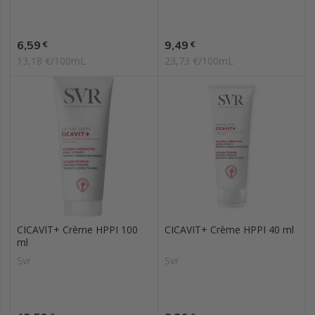
Prix
Prix
6,59
9,49
€
€
13,18 €/100mL
23,73 €/100mL
CICAVIT+ Crème HPPI 100
CICAVIT+ Crème HPPI 40 ml
ml
Svr
Svr