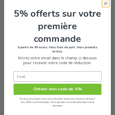
5% offerts
sur votre
Lotion Apaisante
Crème Protectetrice Visage
Physiologique
au...
La Roche Posay
Weleda
première
commande
Prix
Prix
15,69
6,19
€
€
à partir de 69 euros. Hors frais de port. Hors produits
7,85 €/100mL
12,38 €/100mL
exclus.
Entrez votre email dans le champ ci-dessous
pour recevoir votre code de réduction.
Obtenir mon code de -5%
En vous inscrivant, vous nous donnez votre accord pour recevoir
nos offres commerciales. Vous pouvez vous désabonner à tout
moment.
Crème au Calendula
CREALINE DS+ Gel
Moussant