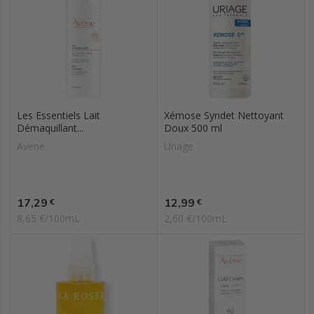
Les Essentiels Lait
Xémose Syndet Nettoyant
Démaquillant...
Doux 500 ml
Avene
Uriage
Prix
Prix
17,29
12,99
€
€
8,65 €/100mL
2,60 €/100mL