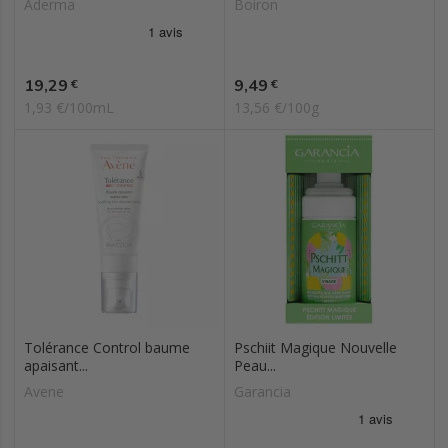
Aderma
Boiron
Prix
Prix
19,29
9,49
€
€
1,93 €/100mL
13,56 €/100g
Tolérance Control baume
Pschiit Magique Nouvelle
apaisant...
Peau...
Avene
Garancia