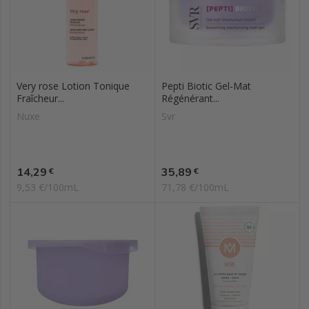
Very rose Lotion Tonique
Pepti Biotic Gel-Mat
Fraîcheur...
Régénérant...
Nuxe
Svr
Prix
Prix
14,29
35,89
€
€
9,53 €/100mL
71,78 €/100mL