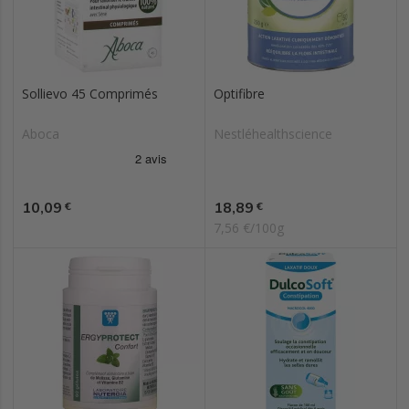
Sollievo 45 Comprimés
Optifibre
Aboca
Nestléhealthscience
Prix
Prix
10,09
18,89
€
€
7,56 €/100g