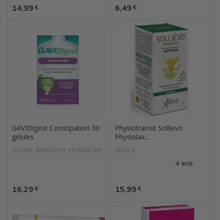
Prix
Prix
14,99
6,49
€
€
GAVIDigest Constipation 30
Physiotransit Sollievo
gélules
Physiolax...
Reckitt Benckiser Healthcare
Aboca
Prix
Prix
16,29
15,99
€
€