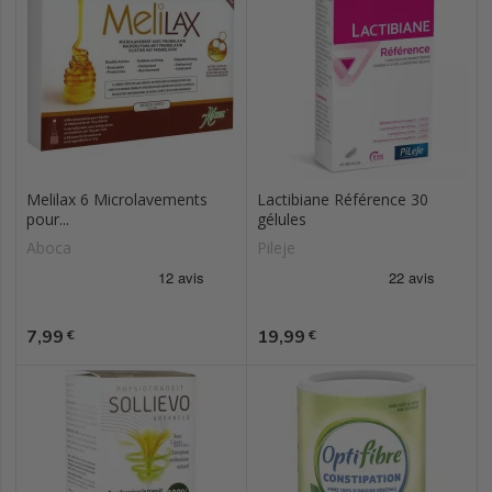
Melilax 6 Microlavements
Lactibiane Référence 30
pour...
gélules
Aboca
Pileje
Prix
Prix
7,99
19,99
€
€