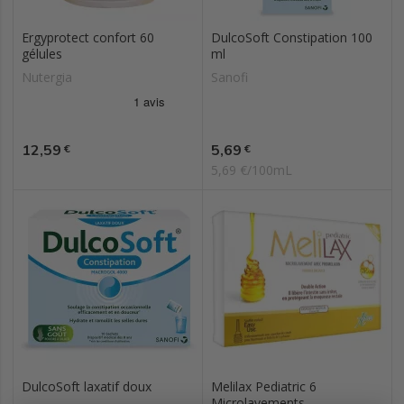
Ergyprotect confort 60
DulcoSoft Constipation 100
gélules
ml
Nutergia
Sanofi
Prix
Prix
12,59
5,69
€
€
5,69 €/100mL
DulcoSoft laxatif doux
Melilax Pediatric 6
Microlavements...