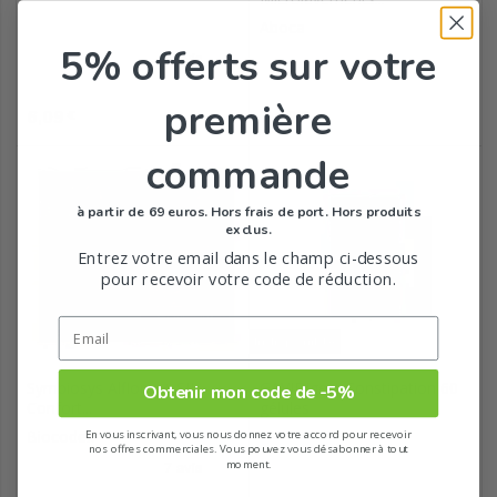
Aboca
5% offerts
sur votre
première
Prix
Prix
6,09
7,49
€
€
commande
à partir de 69 euros. Hors frais de port. Hors produits
exclus.
Entrez votre email dans le champ ci-dessous
pour recevoir votre code de réduction.
Indisponible
Symbiosys Alflorex+ SII
GAVIDigest Constipation 60
Obtenir mon code de -5%
Confort...
gélules
Biocodex
En vous inscrivant, vous nous donnez votre accord pour recevoir
nos offres commerciales. Vous pouvez vous désabonner à tout
moment.