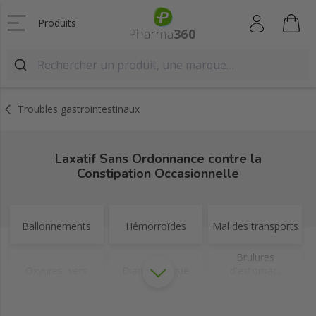
Produits
Troubles gastrointestinaux
Laxatif Sans Ordonnance contre la
Constipation Occasionnelle
Ballonnements
Hémorroïdes
Mal des transports
Brulures
Oxyures, vers
Diarrhée aiguë
d'estomac,
remontées acides
Nausées et
Traitement
Digestion