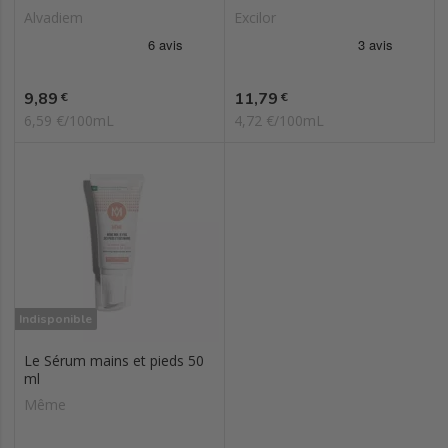
Alvadiem
Excilor
Prix
Prix
9,89
11,79
€
€
6,59 €/100mL
4,72 €/100mL
Indisponible
Le Sérum mains et pieds 50
ml
Même