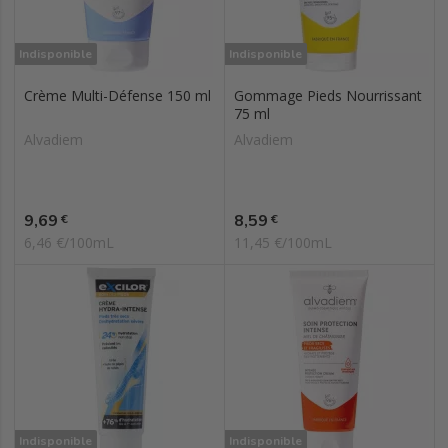
Indisponible
Indisponible
Crème Multi-Défense 150 ml
Gommage Pieds Nourrissant
75 ml
Alvadiem
Alvadiem
Prix
Prix
9,69
8,59
€
€
6,46 €/100mL
11,45 €/100mL
Indisponible
Indisponible