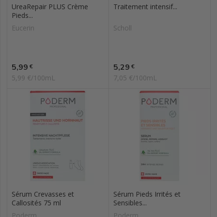
UreaRepair PLUS Crème
Traitement intensif...
Pieds...
Eucerin
Scholl
Prix
Prix
5,99
5,29
€
€
5,99 €/100mL
7,05 €/100mL
Sérum Crevasses et
Sérum Pieds Irrités et
Callosités 75 ml
Sensibles...
Poderm
Poderm