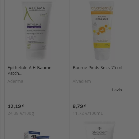
Epitheliale A.H Baume-
Baume Pieds Secs 75 ml
Patch...
Aderma
Alvadiem
Prix
Prix
12,19
8,79
€
€
24,38 €/100g
11,72 €/100mL