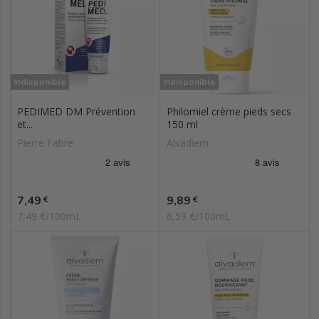
Indisponible
Indisponible
PEDIMED DM Prévention
Philomiel crème pieds secs
et...
150 ml
Pierre Fabre
Alvadiem
Prix
Prix
7,49
9,89
€
€
7,49 €/100mL
6,59 €/100mL