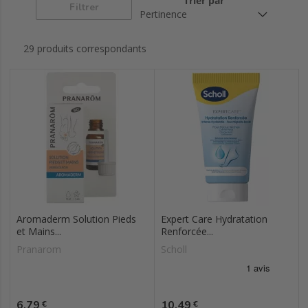
Trier par
Filtrer
29 produits correspondants
Aromaderm Solution Pieds
Expert Care Hydratation
et Mains...
Renforcée...
Pranarom
Scholl
Prix
Prix
6,79
10,49
€
€