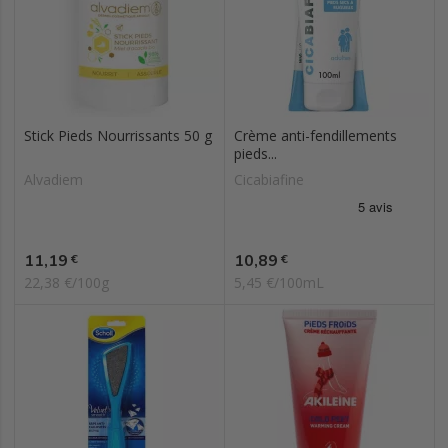
Stick Pieds Nourrissants 50 g
Crème anti-fendillements
pieds...
Alvadiem
Cicabiafine
Prix
Prix
11,19
10,89
€
€
22,38 €/100g
5,45 €/100mL