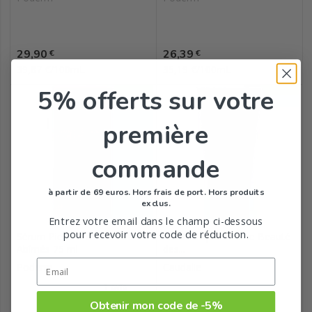
Prix
Prix
29,90
26,39
€
€
39,87 €/100mL
35,19 €/100mL
5% offerts
sur votre
première
commande
à partir de 69 euros. Hors frais de port. Hors produits
exclus.
Entrez votre email dans le champ ci-dessous
pour recevoir votre code de réduction.
Sérum Pieds Très Secs et
Vinotherapist Crème Beauté
Abîmés 75 ml
des...
Poderm
Caudalie
Obtenir mon code de -5%