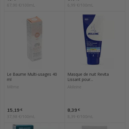
67,90 €/100mL
6,99 €/100mL
Le Baume Multi-usages 40
Masque de nuit Revita
ml
Lissant pour...
Même
Akileine
Prix
Prix
15,19
8,39
€
€
37,98 €/100mL
8,39 €/100mL