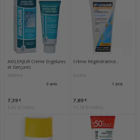
AKILENJUR Crème Engelures
Crème Régénératrice...
et Gerçures
Akileine
Excilor
Prix
Prix
7,39
7,89
€
€
9,85 €/100mL
15,78 €/100mL