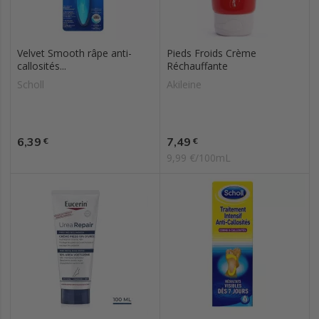
Velvet Smooth râpe anti-
Pieds Froids Crème
callosités...
Réchauffante
Scholl
Akileine
Prix
Prix
6,39
7,49
€
€
9,99 €/100mL