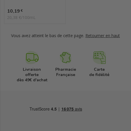
Prix
10,19
€
20,38 €/100mL
Vous avez atteint le bas de cette page.
Retourner en haut
Livraison
Pharmacie
Carte
offerte
Française
de fidélité
dès 49€ d'achat