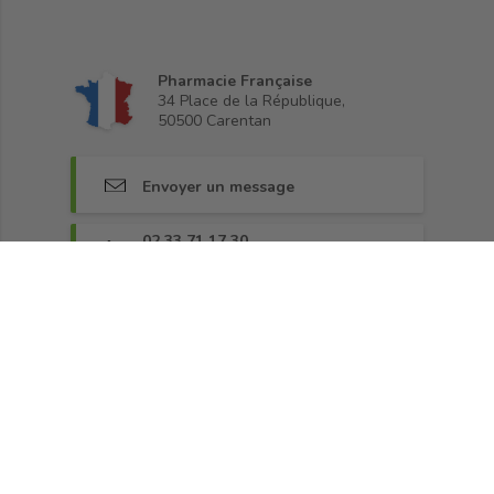
Pharmacie Française
34 Place de la République,
50500 Carentan
Envoyer un message
02 33 71 17 30
Lundi, mardi, jeudi, vendredi 9h30-12h
Rejoignez-nous sur Facebook
Fidélité
•
Paiement sécurisé
•
Livraison
•
CGV
•
Demander une rétractation
•
Blog