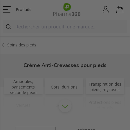
Produits
Soins des pieds
Crème Anti-Crevasses pour pieds
Ampoules,
Transpiration des
pansements
Cors, durillons
pieds, mycoses
seconde peau
Protections pieds
Verrues
Semelles
et orteils
Pieds du
Râpe pieds &
diabétique
pierre ponce