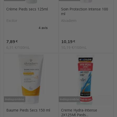
Crème Pieds secs 125ml
Soin Protection Intense 100
ml
Excilor
Alvadiem
Prix
Prix
7,89
10,19
€
€
6,31 €/100mL
10,19 €/100mL
Indisponible
Indisponible
Baume Pieds Secs 150 ml
Creme Hydra-Intense
2X125Ml Pieds...