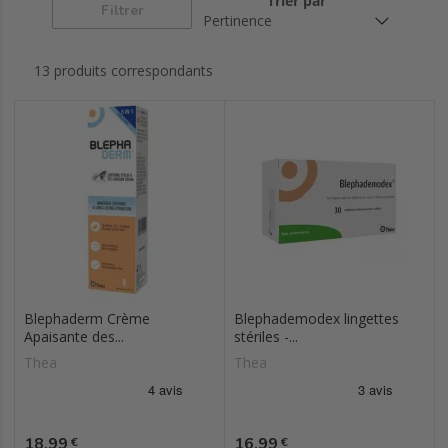
Trier par
Filtrer
13 produits correspondants
Blephaderm Crème
Blephademodex lingettes
Apaisante des...
stériles -...
Thea
Thea
Prix
Prix
18,99
16,99
€
€