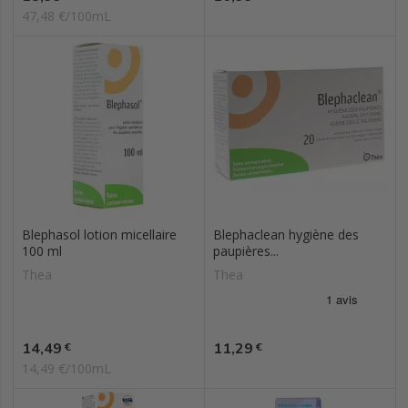
47,48 €/100mL
Blephasol lotion micellaire
Blephaclean hygiène des
100 ml
paupières...
Thea
Thea
Prix
Prix
14,49
11,29
€
€
14,49 €/100mL