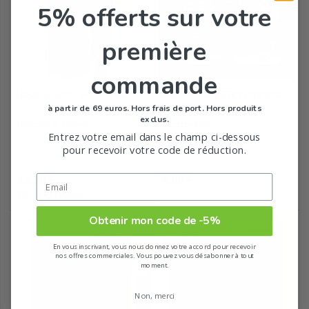
5% offerts
sur votre
première
commande
[e.y.e.s] Soin Calmant et...
Stériblef Lingettes Hygiène
Occulaire
à partir de 69 euros. Hors frais de port. Hors produits
exclus.
Bausch & Lomb
Densmore
Entrez votre email dans le champ ci-dessous
pour recevoir votre code de réduction.
Prix
Prix
11,09
8,09
€
€
73,93 €/100mL
Obtenir mon code de -5%
En vous inscrivant, vous nous donnez votre accord pour recevoir
nos offres commerciales. Vous pouvez vous désabonner à tout
moment.
Non, merci