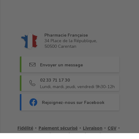
Pharmacie Française
34 Place de la République,
50500 Carentan
Envoyer un message
02 33 71 17 30
Lundi, mardi, jeudi, vendredi 9h30-12h
Rejoignez-nous sur Facebook
Fidélité
•
Paiement sécurisé
•
Livraison
•
CGV
•
Demander une rétractation
•
Blog