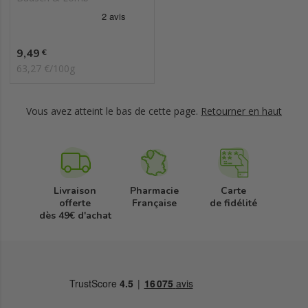
Prix
9,49
€
63,27 €/100g
Vous avez atteint le bas de cette page.
Retourner en haut
Livraison
Pharmacie
Carte
offerte
Française
de fidélité
dès 49€ d'achat