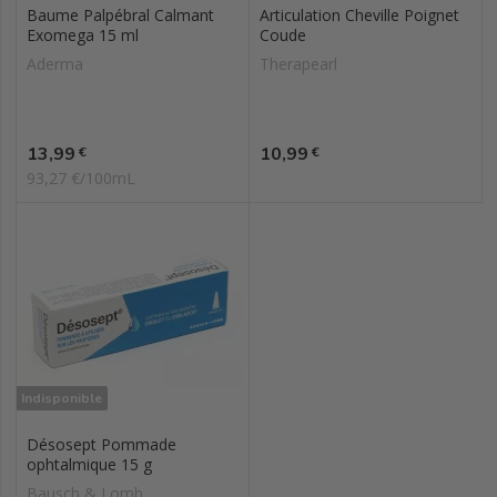
Baume Palpébral Calmant
Articulation Cheville Poignet
Exomega 15 ml
Coude
Aderma
Therapearl
Prix
Prix
13,99
10,99
€
€
93,27 €/100mL
Indisponible
Désosept Pommade
ophtalmique 15 g
Bausch & Lomb