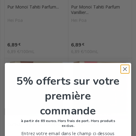
Pur Monoï Tahiti Parfum...
Pur Monoï Tahiti Parfum
Vanillier...
Hei Poa
Hei Poa
Prix
Prix
6,89
6,89
€
€
6,89 €/100mL
6,89 €/100mL
5% offerts
sur votre
première
commande
Indisponible
Indisponible
à partir de 69 euros. Hors frais de port. Hors produits
Coffret Fragrance Iconique
Coffret Rose à l'Infini
exclus.
Entrez votre email dans le champ ci-dessous