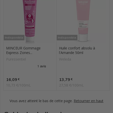
Indisponible
Indisponible
MINCEUR Gommage
Huile confort absolu à
Express Zones...
l'Amande 50ml
Puressentiel
Weleda
Prix
Prix
16,09
13,79
€
€
10,73 €/100mL
27,58 €/100mL
Vous avez atteint le bas de cette page.
Retourner en haut