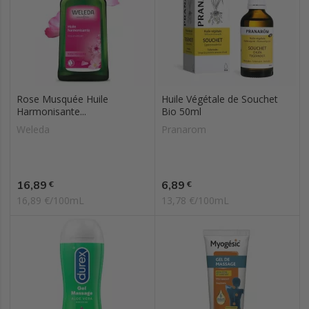
Rose Musquée Huile
Huile Végétale de Souchet
Harmonisante...
Bio 50ml
Weleda
Pranarom
Prix
Prix
16,89
6,89
€
€
16,89 €/100mL
13,78 €/100mL