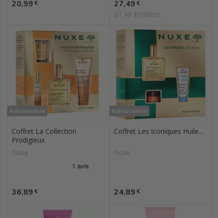
Prix
Prix
20,99
27,49
€
€
27,49 €/100mL
Indisponible
Indisponible
Coffret La Collection
Coffret Les Iconiques Huile...
Prodigieux
Nuxe
Nuxe
Prix
Prix
36,89
24,89
€
€