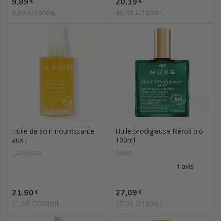
Prix
Prix
9,89
20,19
€
€
9,89 €/100mL
40,38 €/100mL
Huile de soin nourrissante
Huile prodigieuse Néroli bio
aux...
100ml
La Rosee
Nuxe
Prix
Prix
21,90
27,09
€
€
21,90 €/100mL
27,09 €/100mL