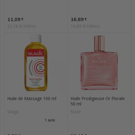
Prix
Prix
11,09
16,89
€
€
22,18 €/100mL
16,89 €/100mL
Huile de Massage 100 ml
Huile Prodigieuse Or Florale
50 ml
Silagic
Nuxe