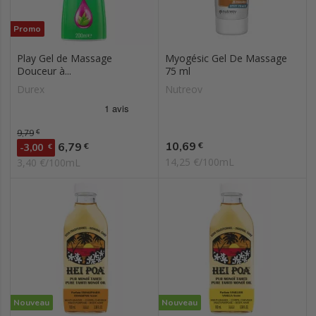
Promo
Play Gel de Massage
Myogésic Gel De Massage
Douceur à...
75 ml
Durex
Nutreov
Prix de base
9,79
€
Prix
Prix
10,69
6,79
€
€
-3,00
€
14,25 €/100mL
3,40 €/100mL
Nouveau
Nouveau