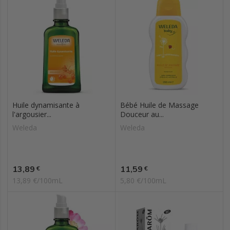
Huile dynamisante à
Bébé Huile de Massage
l'argousier...
Douceur au...
Weleda
Weleda
Prix
Prix
13,89
11,59
€
€
13,89 €/100mL
5,80 €/100mL