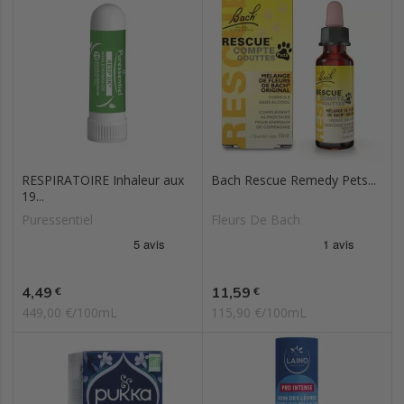
RESPIRATOIRE Inhaleur aux
Bach Rescue Remedy Pets...
19...
Puressentiel
Fleurs De Bach
Prix
Prix
4,49
11,59
€
€
449,00 €/100mL
115,90 €/100mL