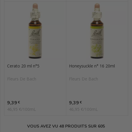
Cerato 20 ml n°5
Honeysuckle n° 16 20ml
Fleurs De Bach
Fleurs De Bach
Prix
Prix
9,39
9,39
€
€
46,95 €/100mL
46,95 €/100mL
VOUS AVEZ VU 48 PRODUITS SUR 605