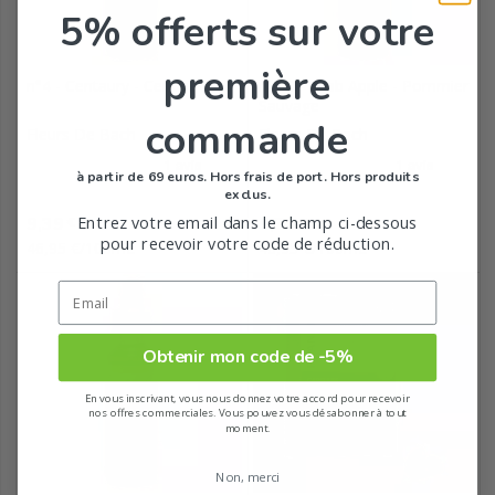
5% offerts
sur votre
première
n°4 - Centaury - Centaurée
n° 10 - Crab Apple - Pommier
Sauvage
commande
Fleurs De Bach
Fleurs De Bach
à partir de 69 euros. Hors frais de port. Hors produits
exclus.
Prix
Prix
Entrez votre email dans le champ ci-dessous
9,39
9,39
€
€
pour recevoir votre code de réduction.
46,95 €/100mL
46,95 €/100mL
Obtenir mon code de -5%
En vous inscrivant, vous nous donnez votre accord pour recevoir
nos offres commerciales. Vous pouvez vous désabonner à tout
moment.
Non, merci