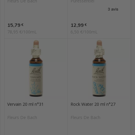
Fleurs De Bach
Puressentiel
Prix
Prix
15,79
12,99
€
€
78,95 €/100mL
6,50 €/100mL
Vervain 20 ml n°31
Rock Water 20 ml n°27
Fleurs De Bach
Fleurs De Bach