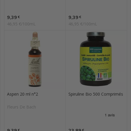
Prix
Prix
9,39
9,39
€
€
46,95 €/100mL
46,95 €/100mL
Aspen 20 ml n°2
Spiruline Bio 500 Comprimés
Fleurs De Bach
Prix
Prix
9,39
23,89
€
€