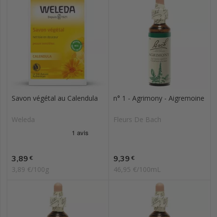
Savon végétal au Calendula
n° 1 - Agrimony - Aigremoine
Weleda
Fleurs De Bach
Prix
Prix
3,89
9,39
€
€
3,89 €/100g
46,95 €/100mL