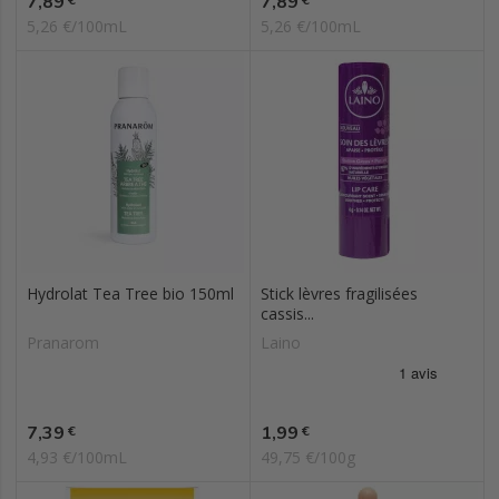
7,89
7,89
5,26 €/100mL
5,26 €/100mL
Hydrolat Tea Tree bio 150ml
Stick lèvres fragilisées
cassis...
Pranarom
Laino
Prix
Prix
7,39
1,99
€
€
4,93 €/100mL
49,75 €/100g