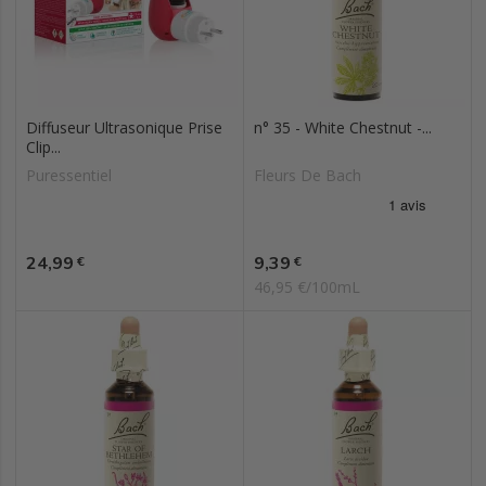
Diffuseur Ultrasonique Prise
n° 35 - White Chestnut -...
Clip...
Puressentiel
Fleurs De Bach
Prix
Prix
24,99
9,39
€
€
46,95 €/100mL