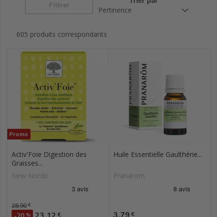
Trier par
Filtrer
Alimentation bio
Cosmétiques bio
Parapharmacie
(bébé)
605 produits correspondants
Homme et sport
Promo
Activ'Foie Digestion des
Huile Essentielle Gaulthérie...
Graisses...
New Nordic
Pranarom
Prix de base
28,90
€
Prix
Prix
3,79
23,12
€
€
-20
%