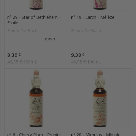
n° 29 - Star of Bethlehem -
n° 19 - Larch - Mélèze
Etoile...
Fleurs De Bach
Fleurs De Bach
Prix
Prix
9,39
9,39
€
€
46,95 €/100mL
46,95 €/100mL
n° 6 - Cherry Plum - Prunier...
n° 20 - Mimulus - Mimule