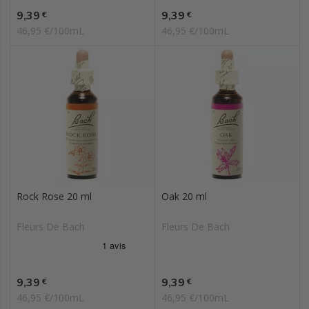
Prix
Prix
9,39
9,39
€
€
46,95 €/100mL
46,95 €/100mL
Rock Rose 20 ml
Oak 20 ml
Fleurs De Bach
Fleurs De Bach
Prix
Prix
9,39
9,39
€
€
46,95 €/100mL
46,95 €/100mL