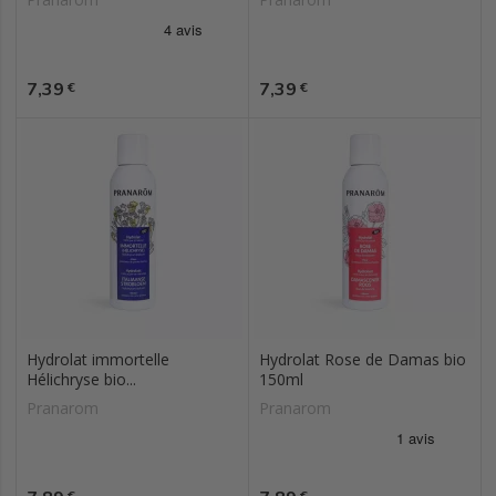
Prix
Prix
7,39
7,39
€
€
Hydrolat immortelle
Hydrolat Rose de Damas bio
Hélichryse bio...
150ml
Pranarom
Pranarom
Prix
Prix
€
€