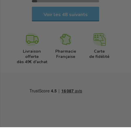
Voir les 48 suivants
Livraison
Pharmacie
Carte
offerte
Française
de fidélité
dès 49€ d'achat