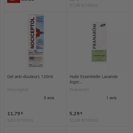
37,90 €/100mL
Gel anti-douleurs 120ml
Huile Essentielle Lavande
Aspic...
Nociceptol
Pranarom
Prix
Prix
11,79
5,29
€
€
9,83 €/100mL
52,90 €/100mL