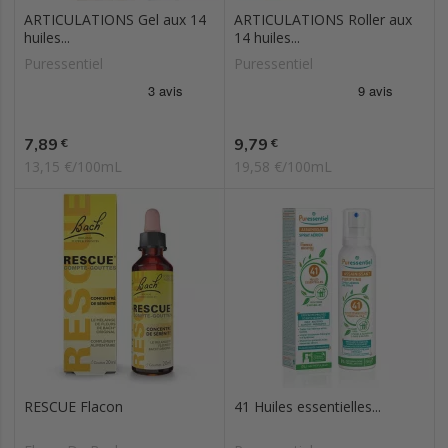
ARTICULATIONS Gel aux 14
ARTICULATIONS Roller aux
huiles...
14 huiles...
Puressentiel
Puressentiel
Prix
Prix
7,89
9,79
€
€
13,15 €/100mL
19,58 €/100mL
RESCUE Flacon
41 Huiles essentielles...