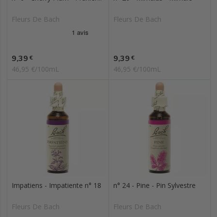
Fleurs De Bach
Fleurs De Bach
Prix
Prix
9,39
9,39
€
€
46,95 €/100mL
46,95 €/100mL
Impatiens - Impatiente n° 18
n° 24 - Pine - Pin Sylvestre
Fleurs De Bach
Fleurs De Bach