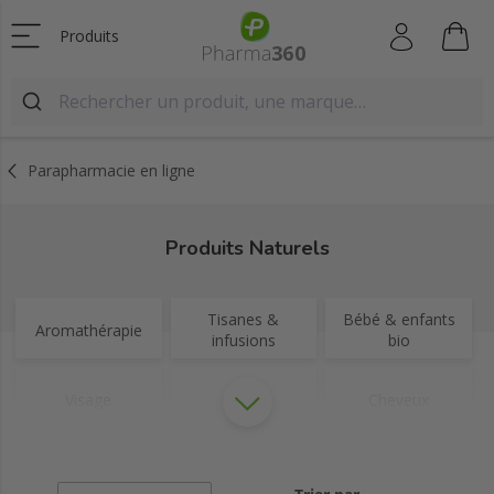
Produits
Parapharmacie en ligne
Produits Naturels
Tisanes &
Bébé & enfants
Aromathérapie
infusions
bio
Visage
Corps
Cheveux
Plantes
Compléments
Hygiène
phytothérapie
alimentaires bio