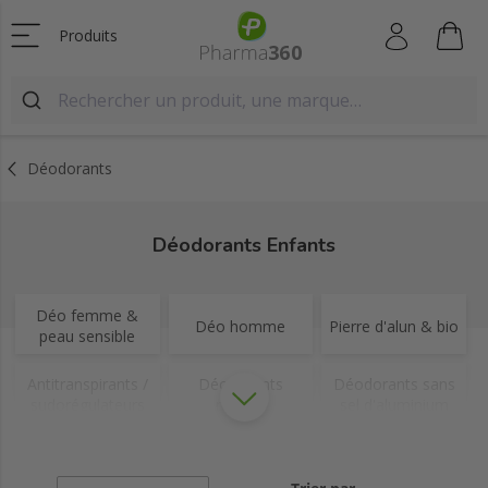
Produits
Déodorants
Déodorants Enfants
Déo femme &
Déo homme
Pierre d'alun & bio
peau sensible
Antitranspirants /
Déodorants
Déodorants sans
sudorégulateurs
naturel
sel d'aluminium