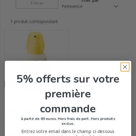
Trier par
Filtrer
1 produit correspondant
5% offerts
sur votre
Promo
première
Mon 1er déo Frais et Doux
spray 75 ml
commande
Roge Cavailles
à partir de 69 euros. Hors frais de port. Hors produits
exclus.
Prix de base
7,45
€
Entrez votre email dans le champ ci-dessous
Prix
6,45
€
-1,00
€