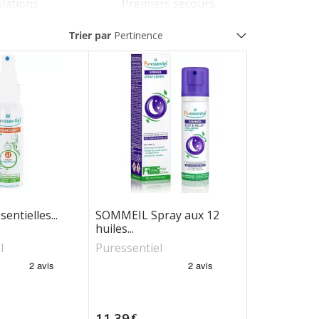
ulations
Premiers secours
Trier par
entielles...
SOMMEIL Spray aux 12
huiles...
l
Puressentiel
Prix
11,39
€