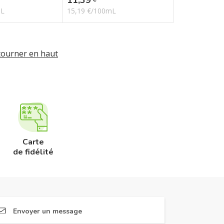
mL
15,19 €/100mL
tourner en haut
Carte
de fidélité
Envoyer un message