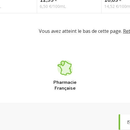
L
6,50 €/100mL
14,52 €/100
Vous avez atteint le bas de cette page.
Re
Pharmacie
Française