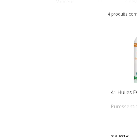
Minceur
Chev
4 produits cor
Plantes & huiles
Bien-
essentielles
41 Huiles Es
Puressenti
Prix
34,69
€