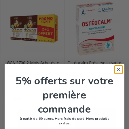
GCA 2700 2 Mois Achetés +
Ostéocalm Préserve la santé
1 Mois...
des...
Sante Verte
Dielen
5% offerts
sur votre
première
Prix
Prix
31,90
32,50
€
€
commande
à partir de 69 euros. Hors frais de port. Hors produits
exclus.