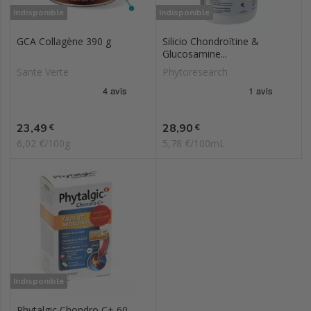
Indisponible
Indisponible
GCA Collagène 390 g
Silicio Chondroïtine &
Glucosamine...
Sante Verte
Phytoresearch
Prix
Prix
23,49
28,90
€
€
6,02 €/100g
5,78 €/100mL
Indisponible
Phytalgic Chondro C+ 60