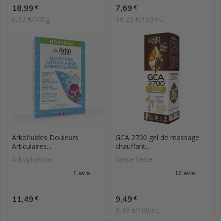
Prix
Prix
18,99
7,69
€
€
6,33 €/100g
19,23 €/100mL
Arkofluides Douleurs
GCA 2700 gel de massage
Articulaires...
chauffant...
Arkopharma
Sante Verte
Prix
Prix
11,49
9,49
€
€
9,49 €/100mL