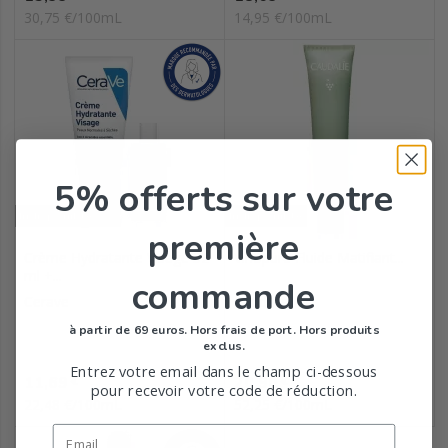
30,75 €/100mL
14,95 €/100mL
5% offerts
sur votre
Indisponible
Indisponible
première
Crème Hydratante Visage 52
Vinopure Fluide Matifiant...
ml +...
commande
Cerave
Caudalie
à partir de 69 euros. Hors frais de port. Hors produits
exclus.
Entrez votre email dans le champ ci-dessous
Prix
Prix
11,69
20,90
€
€
pour recevoir votre code de réduction.
22,48 €/100mL
52,25 €/100mL