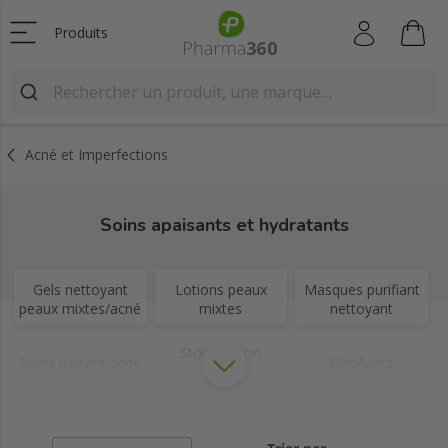
Produits
Acné et Imperfections
Soins apaisants et hydratants
Gels nettoyant
Lotions peaux
Masques purifiant
peaux mixtes/acné
mixtes
nettoyant
Stop bouton
Soins traitant acné
Matifiants
rouge