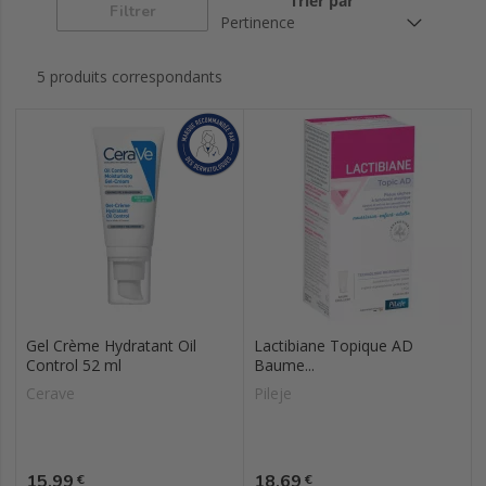
Trier par
Filtrer
5 produits correspondants
Gel Crème Hydratant Oil
Lactibiane Topique AD
Control 52 ml
Baume...
Cerave
Pileje
Prix
Prix
15,99
18,69
€
€