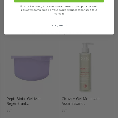
En vous inscrivant, vous nous donnez votre accord pour recevoir
nos offres commerciales. Vous pouvez vous désabonner à tout
moment.
Non, merci
Recommandé pour vous
Pepti Biotic Gel-Mat
Cicavit+ Gel Moussant
Régénérant...
Assainissant...
Svr
Svr