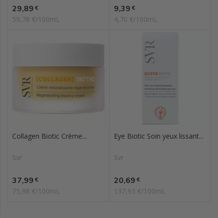
Prix
Prix
29,89
9,39
€
€
59,78 €/100mL
4,70 €/100mL
Collagen Biotic Crème...
Eye Biotic Soin yeux lissant...
Svr
Svr
Prix
Prix
37,99
20,69
€
€
75,98 €/100mL
137,93 €/100mL