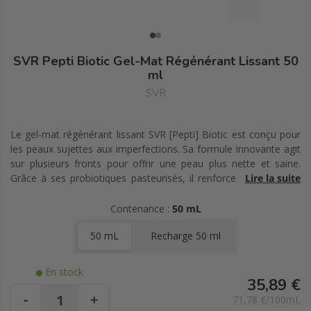
SVR Pepti Biotic Gel-Mat Régénérant Lissant 50
ml
SVR
Le gel-mat régénérant lissant SVR [Pepti] Biotic est conçu pour
les peaux sujettes aux imperfections. Sa formule innovante agit
sur plusieurs fronts pour offrir une peau plus nette et saine.
Grâce à ses probiotiques pasteurisés, il renforce le microbiote
Lire la suite
cutané, tandis que l'acide hyaluronique hydrate intensément et
lisse les rides. La vitamine C stabilisée procure une action
Contenance :
50 mL
antioxydante, uniformise et illumine le teint. Les peptides
50 mL
Recharge 50 ml
présents dans la formule aident à contrôler la brillance et à lisser
les irrégularités. Avec sa texture gel-mat, ce soin réduit
immédiatement les brillances et affine le grain de peau. Idéal
En stock
pour réguler le sébum et resserrer les pores, il est cliniquement
35,89 €
prouvé sur peaux sensibles. Disponible en pot de 50 ml.
-
+
71,78 €/100mL