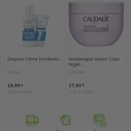
Dexyane Crème Emolliente...
Vinotherapist Beurre Corps
Vegan...
Ducray
Caudalie
Prix
Prix
19,99
17,90
€
€
4,00 €/100mL
7,16 €/100mL