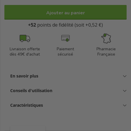
hygiénique. Fabriquée en France et testée sous contrôle
dermatologique, elle est non comédogène et respecte les peaux
Ajouter au panier
délicates.
+52
points de fidélité (soit +0,52 €)
Livraison offerte
Paiement
Pharmacie
dès 49€ d'achat
sécurisé
Française
En savoir plus
Conseils d'utilisation
Caractéristiques