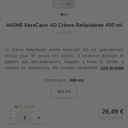
AVENE XeraCalm AD Crème Relipidante 400 ml
AVENE
La Crème Relipidante Avène XeraCalm AD est spécialement
conçue pour les peaux très sèches, à tendance atopique et
sujettes aux démangeaisons. Adaptée à toute la famille, y
compris les nourrissons, elle soulage rapidement les irritations
Lire la suite
grâce à son complexe I-Modulia, un actif biotechnologique issu
de l'Eau Thermale d'Avène. Enrichie en céramides, elle restaure
Contenance :
400 mL
la barrière cutanée, nourrit intensément et rééquilibre le
400 mL
microbiome de la peau. Sa texture riche, mais non grasse,
pénètre rapidement pour laisser la peau douce et confortable.
Sans parfum ni conservateur, elle offre une haute tolérance
En stock
même aux peaux les plus sensibles. Utilisée quotidiennement,
26,49 €
cette crème aide à espacer les épisodes de sécheresse sévère,
-
+
6,62 €/100mL
améliorant ainsi durablement la qualité de la peau. Disponible en
format flacon-pompe de 400 ml pour une utilisation pratique et