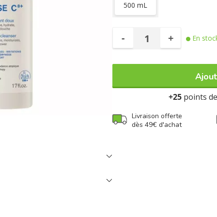
500 mL
Non parfumé.
Fabriqué en France.
-
+
En stoc
Ajout
+25
points de 
Livraison offerte
dès 49€ d'achat