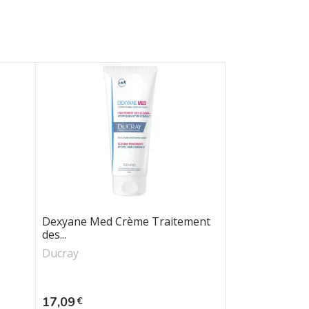
Dexyane Med Crème Traitement
des...
Ducray
Prix
17,09
€