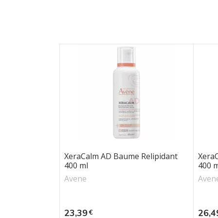
XeraCalm AD Baume Relipidant
Xera
400 ml
400 m
Avene
Aven
Prix
Prix
23,39
26,4
€