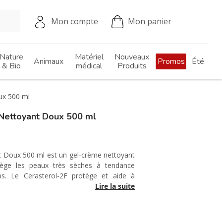
Mon compte
Mon panier
Nature
Matériel
Nouveaux
Animaux
Promos
Été
& Bio
médical
Produits
ux 500 ml
ettoyant Doux 500 ml
 Doux 500 ml est un gel-crème nettoyant
tège les peaux très sèches à tendance
s. Le Cerasterol-2F protège et aide à
Lire la suite
que.