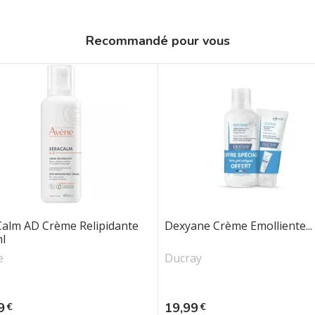
Recommandé pour vous
Calm AD Crème Relipidante
Dexyane Crème Emolliente...
l
e
Ducray
Prix
9
19,99
€
€