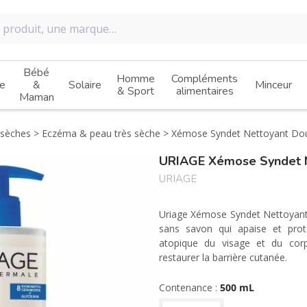
Bébé
Homme
Compléments
e
&
Solaire
Minceur
& Sport
alimentaires
Maman
 sèches
Eczéma & peau très sèche
Xémose Syndet Nettoyant Do
URIAGE Xémose Syndet N
URIAGE
Uriage Xémose Syndet Nettoyant
sans savon qui apaise et pro
atopique du visage et du corp
restaurer la barrière cutanée.
Testé sous contrôle dermatologi
Contenance :
500 mL