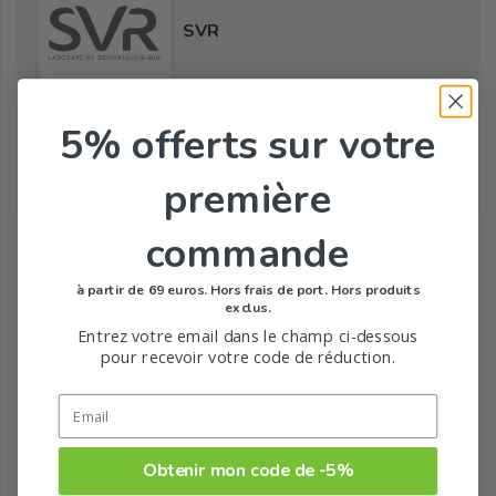
SVR
5% offerts
sur votre
Tous les produits de la marque
première
Toute la gamme de Sensifine AR de SVR
commande
à partir de 69 euros. Hors frais de port. Hors produits
exclus.
Entrez votre email dans le champ ci-dessous
pour recevoir votre code de réduction.
Obtenir mon code de -5%