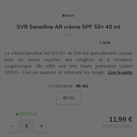
SVR Sensifine AR crème SPF 50+ 40 ml
SVR
La crème Sensifine AR SPF50+ de SVR est spécialement conçue
pour les peaux sujettes aux rougeurs et à tendance
couperosique. Elle offre une très haute protection solaire
SPF50+, tout en apaisant et réduisant les rougeurs grâce à sa
Lire la suite
formule enrichie en Endothelyol® et extrait de réglisse. Ces
actifs améliorent la microcirculation et décongestionnent la
Contenance :
40 mL
peau, atténuant ainsi l'apparence des vaisseaux.
40 mL
Hypoallergénique et non comédogène, cette crème est idéale
pour les peaux sensibles, offrant un confort immédiat sans
laisser de traces blanches. Testée sous contrôle
En stock
dermatologique, elle garantit une tolérance optimale et une
11,99 €
efficacité prouvée sur les rougeurs et l'uniformisation du teint.
-
+
29,98 €/100mL
Profitez d'une protection solaire large spectre avec une formule
fondante pour une peau apaisée et protégée au quotidien.