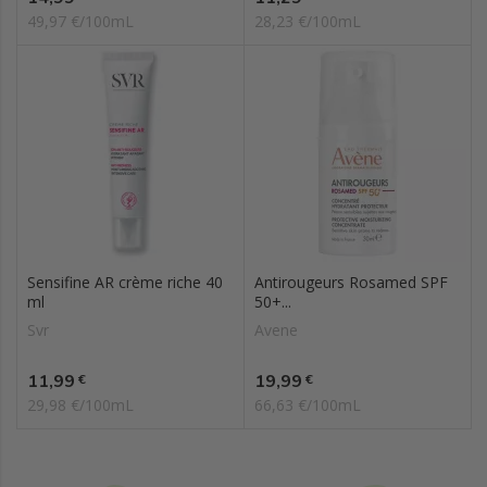
49,97 €/100mL
28,23 €/100mL
Sensifine AR crème riche 40
Antirougeurs Rosamed SPF
ml
50+...
Svr
Avene
Prix
Prix
11,99
19,99
€
€
29,98 €/100mL
66,63 €/100mL