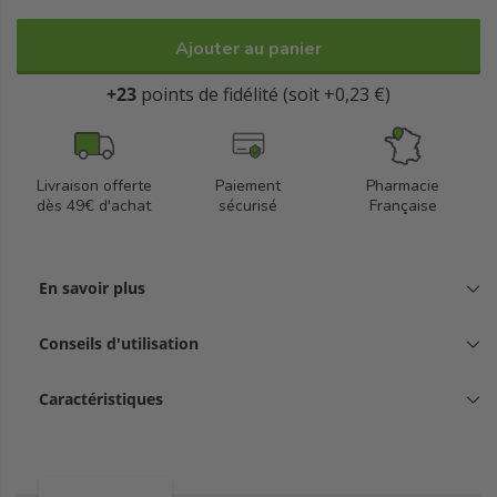
Fabriquée en France, elle est sans parfum, sans colorant et sans
huile minérale.
Ajouter au panier
+23
points de fidélité (soit +0,23 €)
Livraison offerte
Paiement
Pharmacie
dès 49€ d'achat
sécurisé
Française
En savoir plus
Conseils d'utilisation
Caractéristiques