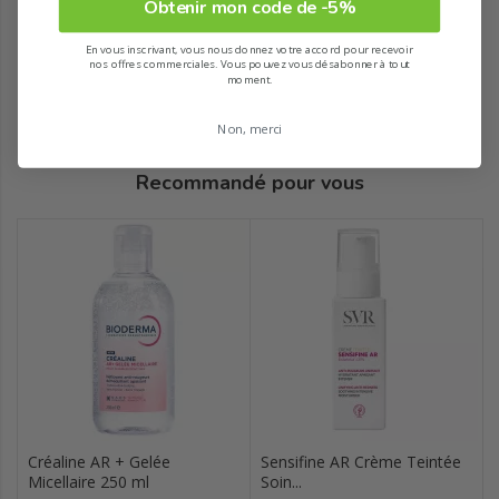
Obtenir mon code de -5%
En vous inscrivant, vous nous donnez votre accord pour recevoir
nos offres commerciales. Vous pouvez vous désabonner à tout
moment.
Non, merci
Recommandé pour vous
Créaline AR + Gelée
Sensifine AR Crème Teintée
Micellaire 250 ml
Soin...