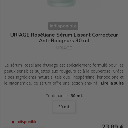
Indisponible
URIAGE Roséliane Sérum Lissant Correcteur
Anti-Rougeurs 30 ml
URIAGE
Le sérum Roséliane d'Uriage est spécialement formulé pour les
peaux sensibles sujettes aux rougeurs et à la couperose. Grâce
à ses ingrédients naturels, tels que l'hespéridine, l'enoxolone et
le niacinamide, ce sérum offre une action anti-inflammatoire et
Lire la suite
anti-âge. Il lisse les ridules, unifie le teint et apaise les sensations
d'inconfort dès la première application. Enrichi en asiaticoside et
Contenance :
30 mL
extrait de ginseng, il réduit efficacement les rougeurs en
30 mL
améliorant la microcirculation cutanée. La texture fraîche,
légèrement teintée de vert, neutralise instantanément les
rougeurs pour un teint harmonieux. Non parfumé et testé
Indisponible
dermatologiquement, ce soin est une solution idéale pour
23,89 €