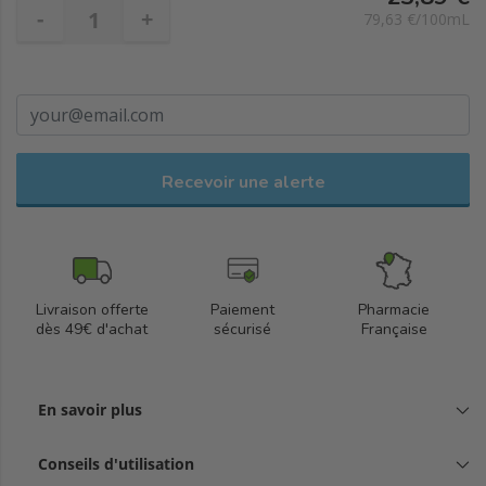
prévenir le vieillissement prématuré tout en hydratant
-
+
79,63 €/100mL
durablement la peau. Fabriqué en France, il est composé à 97 %
d'ingrédients d'origine naturelle.
Recevoir une alerte
Livraison offerte
Paiement
Pharmacie
dès 49€ d'achat
sécurisé
Française
En savoir plus
Conseils d'utilisation