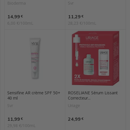
Bioderma
Svr
Prix
Prix
14,99
11,29
€
€
6,00 €/100mL
28,23 €/100mL
Sensifine AR crème SPF 50+
ROSELIANE Sérum Lissant
40 ml
Correcteur...
Svr
Uriage
Prix
Prix
11,99
24,99
€
€
29,98 €/100mL