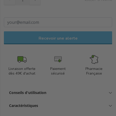
fraîcheur et permet d'atténuer les poches et les cernes tout en
illuminant votre regard.
Recevoir une alerte
Livraison offerte
Paiement
Pharmacie
dès 49€ d'achat
sécurisé
Française
Conseils d'utilisation
Caractéristiques