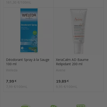
161,30 €/100mL
Déodorant Spray à la Sauge
XeraCalm AD Baume
100 ml
Relipidant 200 ml
Weleda
Avene
Prix
Prix
7,99
19,89
€
€
7,99 €/100mL
9,95 €/100mL