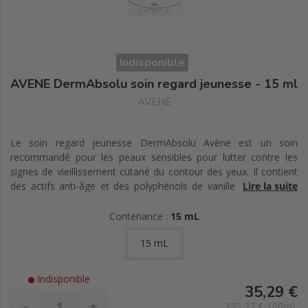
Indisponible
AVENE DermAbsolu soin regard jeunesse - 15 ml
AVENE
Le soin regard jeunesse DermAbsolu Avène est un soin
recommandé pour les peaux sensibles pour lutter contre les
signes de vieillissement cutané du contour des yeux. Il contient
des actifs anti-âge et des polyphénols de vanille qui boostent
Lire la suite
l'acide hyaluronique pour lutter contre le relâchement cutané et
la perte de densité. Il est également formulé à base de glycoléol
Contenance :
15 mL
qui nourrit la peau de façon intense, de sytenol™, restructurant
15 mL
cellulaire renforçant les cellules et participant au maintien des
volumes et de sulfate de dextrant aux vertus
décongestionnantes. Il est enfin enrichi en eau thermale d'Avène
Indisponible
reconnue pour ses vertus apaisantes et anti-irritantes. Ce soin
35,29 €
s'applique facilement grâce à son applicateur massant effet
-
+
235,27 €/100mL